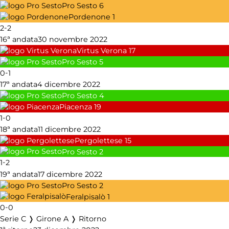
Pro Sesto
6
Pordenone
1
-
2
2
16ª andata
30 novembre 2022
Virtus Verona
17
Pro Sesto
5
-
0
1
17ª andata
4 dicembre 2022
Pro Sesto
4
Piacenza
19
-
1
0
18ª andata
11 dicembre 2022
Pergolettese
15
Pro Sesto
2
-
1
2
19ª andata
17 dicembre 2022
Pro Sesto
2
Feralpisalò
1
-
0
0
Serie C ❭ Girone A ❭ Ritorno