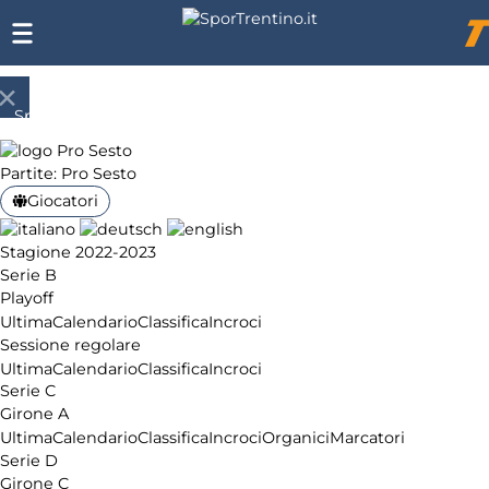
SporTrentino.it
Chi
siamo
Partite: Pro Sesto
Affiliazione
Giocatori
Pubblicità
Stagione 2022-2023
Serie B
Playoff
Ultima
Calendario
Classifica
Incroci
Sessione regolare
Ultima
Calendario
Classifica
Incroci
Serie C
Girone A
Ultima
Calendario
Classifica
Incroci
Organici
Marcatori
Serie D
Girone C