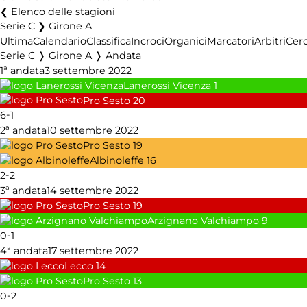
Elenco delle stagioni
Serie C ❯ Girone A
Ultima
Calendario
Classifica
Incroci
Organici
Marcatori
Arbitri
Cer
Serie C ❭ Girone A ❭ Andata
1ª andata
3 settembre 2022
Lanerossi Vicenza
1
Pro Sesto
20
-
6
1
2ª andata
10 settembre 2022
Pro Sesto
19
Albinoleffe
16
-
2
2
3ª andata
14 settembre 2022
Pro Sesto
19
Arzignano Valchiampo
9
-
0
1
4ª andata
17 settembre 2022
Lecco
14
Pro Sesto
13
-
0
2