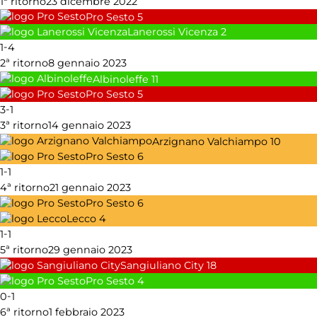
1ª ritorno
23 dicembre 2022
Pro Sesto
5
Lanerossi Vicenza
2
-
1
4
2ª ritorno
8 gennaio 2023
Albinoleffe
11
Pro Sesto
5
-
3
1
3ª ritorno
14 gennaio 2023
Arzignano Valchiampo
10
Pro Sesto
6
-
1
1
4ª ritorno
21 gennaio 2023
Pro Sesto
6
Lecco
4
-
1
1
5ª ritorno
29 gennaio 2023
Sangiuliano City
18
Pro Sesto
4
-
0
1
6ª ritorno
1 febbraio 2023