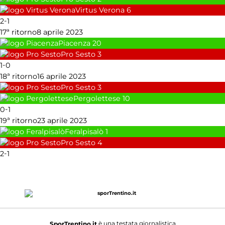
Virtus Verona
6
-
2
1
17ª ritorno
8 aprile 2023
Piacenza
20
Pro Sesto
3
-
1
0
18ª ritorno
16 aprile 2023
Pro Sesto
3
Pergolettese
10
-
0
1
19ª ritorno
23 aprile 2023
Feralpisalò
1
Pro Sesto
4
-
2
1
è una testata giornalistica
SporTrentino.it