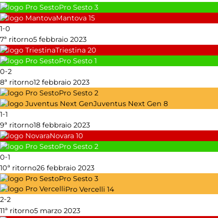
Pro Sesto
3
Mantova
15
-
1
0
7ª ritorno
5 febbraio 2023
Triestina
20
Pro Sesto
1
-
0
2
8ª ritorno
12 febbraio 2023
Pro Sesto
2
Juventus Next Gen
8
-
1
1
9ª ritorno
18 febbraio 2023
Novara
10
Pro Sesto
2
-
0
1
10ª ritorno
26 febbraio 2023
Pro Sesto
3
Pro Vercelli
14
-
2
2
11ª ritorno
5 marzo 2023