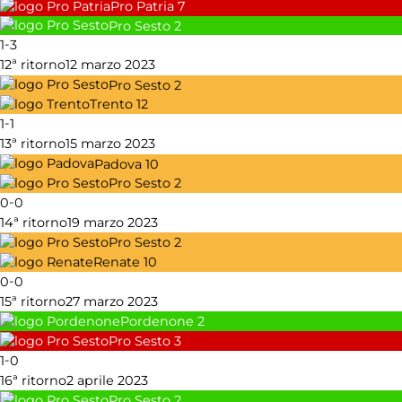
Pro Patria
7
Pro Sesto
2
-
1
3
12ª ritorno
12 marzo 2023
Pro Sesto
2
Trento
12
-
1
1
13ª ritorno
15 marzo 2023
Padova
10
Pro Sesto
2
-
0
0
14ª ritorno
19 marzo 2023
Pro Sesto
2
Renate
10
-
0
0
15ª ritorno
27 marzo 2023
Pordenone
2
Pro Sesto
3
-
1
0
16ª ritorno
2 aprile 2023
Pro Sesto
2