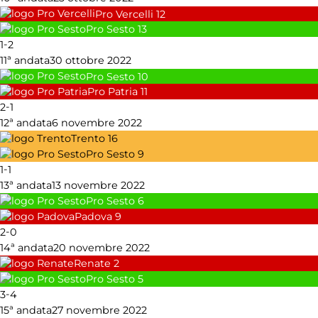
Pro Vercelli
12
Pro Sesto
13
-
1
2
11ª andata
30 ottobre 2022
Pro Sesto
10
Pro Patria
11
-
2
1
12ª andata
6 novembre 2022
Trento
16
Pro Sesto
9
-
1
1
13ª andata
13 novembre 2022
Pro Sesto
6
Padova
9
-
2
0
14ª andata
20 novembre 2022
Renate
2
Pro Sesto
5
-
3
4
15ª andata
27 novembre 2022