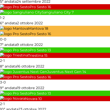
5ª andata
24 settembre 2022
Pro Sesto
16
Sangiuliano City
7
-
1
2
6ª andata
2 ottobre 2022
Mantova
18
Pro Sesto
16
-
0
0
7ª andata
9 ottobre 2022
Pro Sesto
13
Triestina
15
-
2
1
8ª andata
16 ottobre 2022
Juventus Next Gen
14
Pro Sesto
16
-
3
0
9ª andata
19 ottobre 2022
Pro Sesto
13
Novara
10
-
2
1
10ª andata
23 ottobre 2022