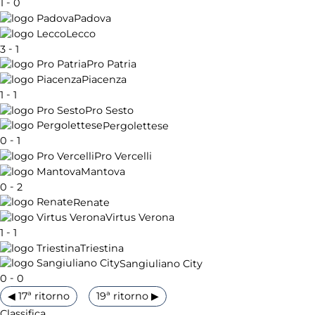
-
1
0
Padova
Lecco
-
3
1
Pro Patria
Piacenza
-
1
1
Pro Sesto
Pergolettese
-
0
1
Pro Vercelli
Mantova
-
0
2
Renate
Virtus Verona
-
1
1
Triestina
Sangiuliano City
-
0
0
◀ 17ª ritorno
19ª ritorno ▶
Classifica