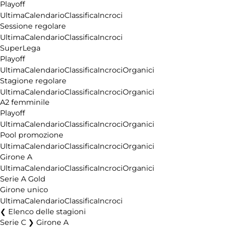
Playoff
Ultima
Calendario
Classifica
Incroci
Sessione regolare
Ultima
Calendario
Classifica
Incroci
SuperLega
Playoff
Ultima
Calendario
Classifica
Incroci
Organici
Stagione regolare
Ultima
Calendario
Classifica
Incroci
Organici
A2 femminile
Playoff
Ultima
Calendario
Classifica
Incroci
Organici
Pool promozione
Ultima
Calendario
Classifica
Incroci
Organici
Girone A
Ultima
Calendario
Classifica
Incroci
Organici
Serie A Gold
Girone unico
Ultima
Calendario
Classifica
Incroci
Elenco delle stagioni
Serie C ❯ Girone A