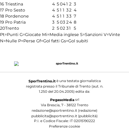
16
Triestina
4
5
0
4
1
2
3
17
Pro Sesto
4
5
1
1
3
2
4
18
Pordenone
4
5
1
1
3
3
7
19
Pro Patria
3
5
0
3
2
4
8
20
Trento
2
5
0
2
3
1
5
Pt=Punti
G=Giocate
Mi=Media inglese
S=Sanzioni
V=Vinte
N=Nulle
P=Perse
Gf=Gol fatti
Gs=Gol subiti
è una testata giornalistica
SporTrentino.it
registrata presso il Tribunale di Trento (aut. n.
1.250 del 20.04.2005) edita da:
srl
PegasoMedia
Via Brescia, 7 - 38122 Trento
redazione@sportrentino.it (redazione)
pubblicita@sportrentino.it (pubblicità)
P.I. e Codice Fiscale: IT 02015190222
Preferenze cookie