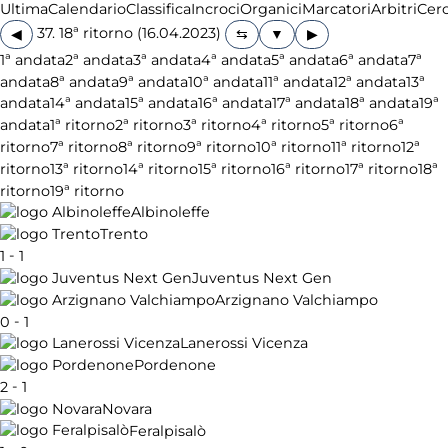
Ultima
Calendario
Classifica
Incroci
Organici
Marcatori
Arbitri
Cer
37. 18ª ritorno (16.04.2023)
◀
▶
1ª andata
2ª andata
3ª andata
4ª andata
5ª andata
6ª andata
7ª
andata
8ª andata
9ª andata
10ª andata
11ª andata
12ª andata
13ª
andata
14ª andata
15ª andata
16ª andata
17ª andata
18ª andata
19ª
andata
1ª ritorno
2ª ritorno
3ª ritorno
4ª ritorno
5ª ritorno
6ª
ritorno
7ª ritorno
8ª ritorno
9ª ritorno
10ª ritorno
11ª ritorno
12ª
ritorno
13ª ritorno
14ª ritorno
15ª ritorno
16ª ritorno
17ª ritorno
18ª
ritorno
19ª ritorno
Albinoleffe
Trento
-
1
1
Juventus Next Gen
Arzignano Valchiampo
-
0
1
Lanerossi Vicenza
Pordenone
-
2
1
Novara
Feralpisalò