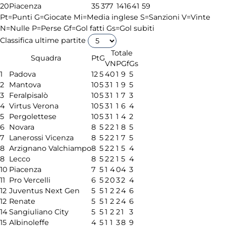
20
Piacenza
35
37
7
14
16
41
59
Pt=Punti
G=Giocate
Mi=Media inglese
S=Sanzioni
V=Vinte
N=Nulle
P=Perse
Gf=Gol fatti
Gs=Gol subiti
Classifica ultime partite
Totale
Squadra
Pt
G
V
N
P
Gf
Gs
1
Padova
12
5
4
0
1
9
5
2
Mantova
10
5
3
1
1
9
5
3
Feralpisalò
10
5
3
1
1
7
3
4
Virtus Verona
10
5
3
1
1
6
4
5
Pergolettese
10
5
3
1
1
4
2
6
Novara
8
5
2
2
1
8
5
7
Lanerossi Vicenza
8
5
2
2
1
7
5
8
Arzignano Valchiampo
8
5
2
2
1
5
4
8
Lecco
8
5
2
2
1
5
4
10
Piacenza
7
5
1
4
0
4
3
11
Pro Vercelli
6
5
2
0
3
2
4
12
Juventus Next Gen
5
5
1
2
2
4
6
12
Renate
5
5
1
2
2
4
6
14
Sangiuliano City
5
5
1
2
2
1
3
15
Albinoleffe
4
5
1
1
3
8
9