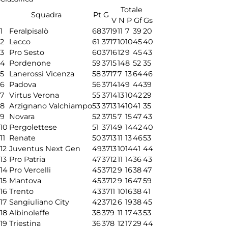
Totale
Squadra
Pt
G
V
N
P
Gf
Gs
1
Feralpisalò
68
37
19
11
7
39
20
2
Lecco
61
37
17
10
10
45
40
3
Pro Sesto
60
37
16
12
9
45
43
4
Pordenone
59
37
15
14
8
52
35
5
Lanerossi Vicenza
58
37
17
7
13
64
46
6
Padova
56
37
14
14
9
44
39
7
Virtus Verona
55
37
14
13
10
42
29
8
Arzignano Valchiampo
53
37
13
14
10
41
35
9
Novara
52
37
15
7
15
47
43
10
Pergolettese
51
37
14
9
14
42
40
11
Renate
50
37
13
11
13
46
53
12
Juventus Next Gen
49
37
13
10
14
41
44
13
Pro Patria
47
37
12
11
14
36
43
14
Pro Vercelli
45
37
12
9
16
38
47
15
Mantova
45
37
12
9
16
47
59
16
Trento
43
37
11
10
16
38
41
17
Sangiuliano City
42
37
12
6
19
38
45
18
Albinoleffe
38
37
9
11
17
43
53
19
Triestina
36
37
8
12
17
29
44