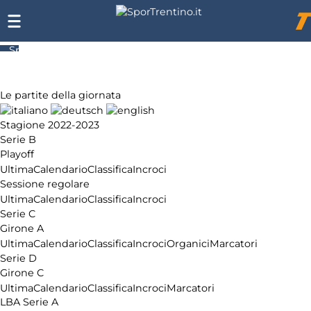
SporTrentino.it
Chi
siamo
Affiliazione
Le partite della giornata
Pubblicità
Stagione 2022-2023
Serie B
Playoff
Ultima
Calendario
Classifica
Incroci
Sessione regolare
Ultima
Calendario
Classifica
Incroci
Serie C
Girone A
Ultima
Calendario
Classifica
Incroci
Organici
Marcatori
Serie D
Girone C
Ultima
Calendario
Classifica
Incroci
Marcatori
LBA Serie A