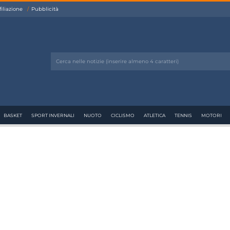
filiazione
Pubblicità
BASKET
SPORT INVERNALI
NUOTO
CICLISMO
ATLETICA
TENNIS
MOTORI