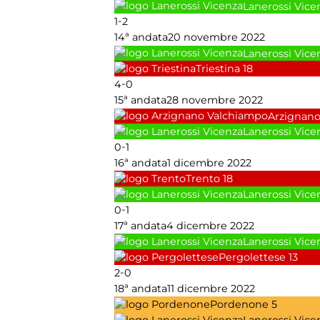
Lanerossi Vice
-
1
2
14ª andata
20 novembre 2022
Lanerossi Vice
Triestina
18
-
4
0
15ª andata
28 novembre 2022
Arzignan
Lanerossi Vice
-
0
1
16ª andata
1 dicembre 2022
Trento
18
Lanerossi Vice
-
0
1
17ª andata
4 dicembre 2022
Lanerossi Vice
Pergolettese
13
-
2
0
18ª andata
11 dicembre 2022
Pordenone
5
Lanerossi Vice