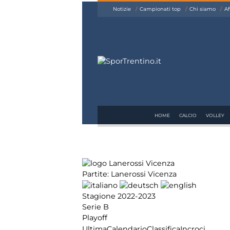
siamo
Notizie
Campionati top
Chi siamo
Af
Affiliazione
Pubblicità
HOME
CALCIO
VOLLEY
Partite: Lanerossi Vicenza
Stagione 2022-2023
Serie B
Playoff
Ultima
Calendario
Classifica
Incroci