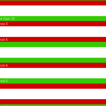
xt Gen
13
nza
3
nza
5
nza
6
nza
5