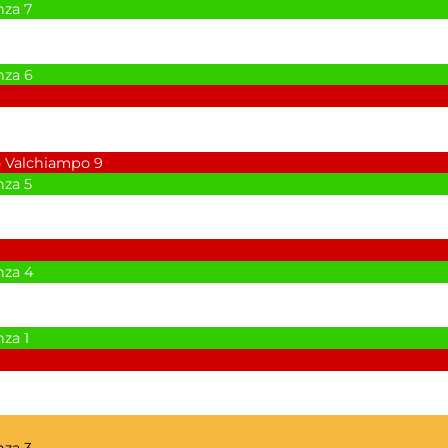
nza
7
nza
6
o Valchiampo
9
nza
5
nza
4
nza
1
nza
3