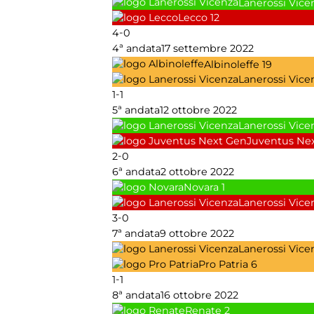
Lanerossi Vice
Lecco
12
-
4
0
4ª andata
17 settembre 2022
Albinoleffe
19
Lanerossi Vice
-
1
1
5ª andata
12 ottobre 2022
Lanerossi Vice
Juventus Ne
-
2
0
6ª andata
2 ottobre 2022
Novara
1
Lanerossi Vice
-
3
0
7ª andata
9 ottobre 2022
Lanerossi Vice
Pro Patria
6
-
1
1
8ª andata
16 ottobre 2022
Renate
2