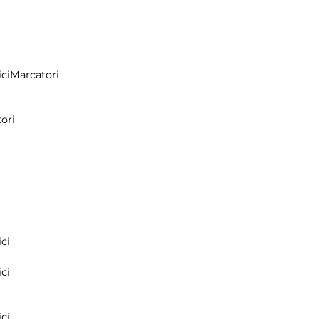
ci
Marcatori
ori
ci
ci
ci