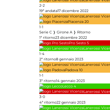
-
2
2
19ª andata
17 dicembre 2022
Lanerossi Vice
Piacenza
20
-
1
1
Serie C ❭ Girone A ❭ Ritorno
1ª ritorno
23 dicembre 2022
Pro Sesto
5
Lanerossi Vice
-
1
4
2ª ritorno
8 gennaio 2023
Lanerossi Vice
Padova
10
-
1
1
3ª ritorno
14 gennaio 2023
Lecco
4
Lanerossi Vice
-
3
0
4ª ritorno
22 gennaio 2023
Lanerossi Vice