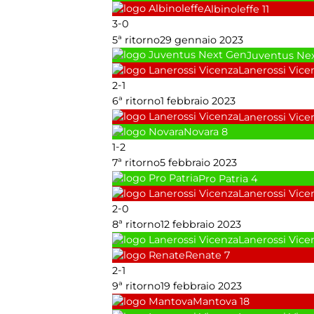
Albinoleffe
11
-
3
0
5ª ritorno
29 gennaio 2023
Juventus Ne
Lanerossi Vice
-
2
1
6ª ritorno
1 febbraio 2023
Lanerossi Vice
Novara
8
-
1
2
7ª ritorno
5 febbraio 2023
Pro Patria
4
Lanerossi Vice
-
2
0
8ª ritorno
12 febbraio 2023
Lanerossi Vice
Renate
7
-
2
1
9ª ritorno
19 febbraio 2023
Mantova
18