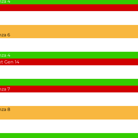
nza
4
nza
6
nza
4
xt Gen
14
nza
7
nza
8