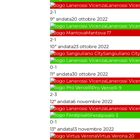
Lanerossi Vice
-
2
1
9ª andata
20 ottobre 2022
Lanerossi Vice
Mantova
17
-
2
1
10ª andata
23 ottobre 2022
Sangiuliano City
Lanerossi Vice
-
0
1
11ª andata
30 ottobre 2022
Lanerossi Vice
Pro Vercelli
9
-
2
3
12ª andata
6 novembre 2022
Lanerossi Vice
Feralpisalò
3
-
0
1
13ª andata
13 novembre 2022
Virtus Verona
20