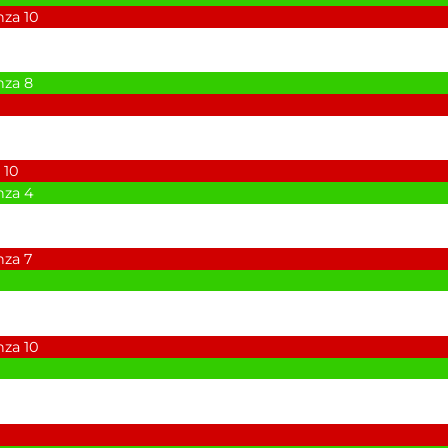
nza
10
nza
8
10
nza
4
nza
7
nza
10