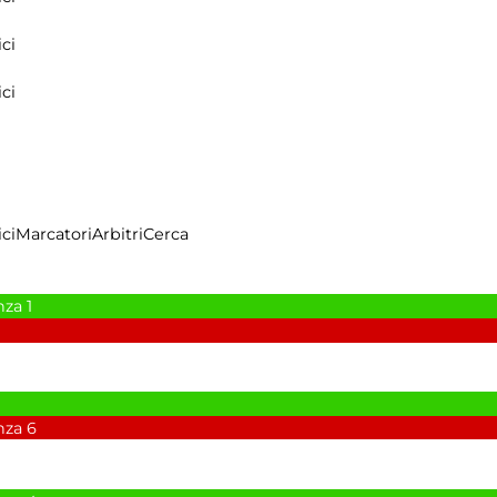
ci
ci
ci
Marcatori
Arbitri
Cerca
nza
1
nza
6