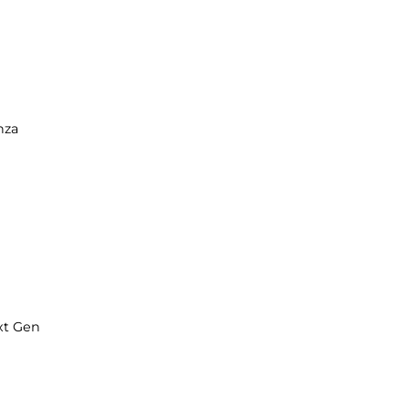
nza
xt Gen