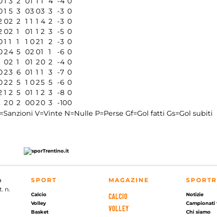
0
1
3
2
0
1
1
1
4
-4
0
0
1
5
3
0
3
0
3
3
-3
0
2
0
2
2
1
1
1
4
2
-3
0
2
0
2
1
0
1
1
2
3
-5
0
0
1
1
1
1
0
2
1
2
-3
0
0
2
4
5
0
2
0
1
1
-6
0
1
0
2
1
0
1
2
0
2
-4
0
0
2
3
6
0
1
1
1
3
-7
0
0
2
2
5
1
0
2
5
5
-6
0
2
1
2
5
0
1
1
2
3
-8
0
1
2
0
2
0
0
2
0
3
-10
0
=Sanzioni
V=Vinte
N=Nulle
P=Perse
Gf=Gol fatti
Gs=Gol subiti
a
SPORT
MAGAZINE
SPORTR
. n.
Calcio
Notizie
CALCIO
Volley
Campionati 
VOLLEY
Basket
Chi siamo