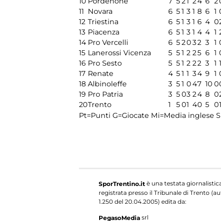
10
Pordenone
7
5
2
1
2
4
6
2
11
Novara
6
5
1
3
1
8
6
1
12
Triestina
6
5
1
3
1
6
4
0
13
Piacenza
6
5
1
3
1
4
4
1
14
Pro Vercelli
6
5
2
0
3
2
3
1
15
Lanerossi Vicenza
5
5
1
2
2
5
6
1
16
Pro Sesto
5
5
1
2
2
2
3
1
17
Renate
4
5
1
1
3
4
9
1
18
Albinoleffe
3
5
1
0
4
7
10
0
19
Pro Patria
3
5
0
3
2
4
8
0
20
Trento
1
5
0
1
4
0
5
0
Pt=Punti
G=Giocate
Mi=Media inglese
S
è una testata giornalistic
SporTrentino.it
registrata presso il Tribunale di Trento (aut
1.250 del 20.04.2005) edita da:
srl
PegasoMedia