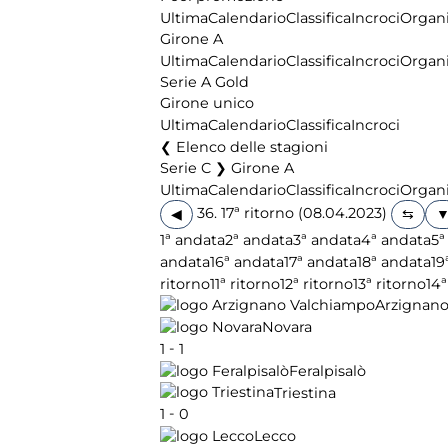
Ultima
Calendario
Classifica
Incroci
Organi
Girone A
Ultima
Calendario
Classifica
Incroci
Organi
Serie A Gold
Girone unico
Ultima
Calendario
Classifica
Incroci
Elenco delle stagioni
Serie C ❯ Girone A
Ultima
Calendario
Classifica
Incroci
Organi
36. 17ª ritorno (08.04.2023)
◀
1ª andata
2ª andata
3ª andata
4ª andata
5ª
andata
16ª andata
17ª andata
18ª andata
19
ritorno
11ª ritorno
12ª ritorno
13ª ritorno
14ª
Arzignan
Novara
-
1
1
Feralpisalò
Triestina
-
1
0
Lecco