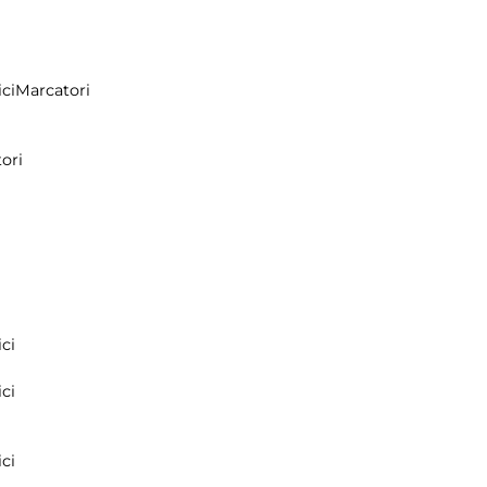
ci
Marcatori
ori
ci
ci
ci