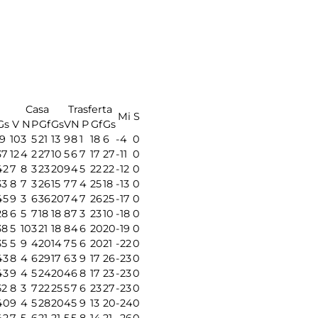
Casa
Trasferta
Mi
S
Gs
V
N
P
Gf
Gs
V
N
P
Gf
Gs
19
10
3
5
21
13
9
8
1
18
6
-4
0
37
12
4
2
27
10
5
6
7
17
27
-11
0
42
7
8
3
23
20
9
4
5
22
22
-12
0
33
8
7
3
26
15
7
7
4
25
18
-13
0
45
9
3
6
36
20
7
4
7
26
25
-17
0
28
6
5
7
18
18
8
7
3
23
10
-18
0
38
5
10
3
21
18
8
4
6
20
20
-19
0
35
5
9
4
20
14
7
5
6
20
21
-22
0
43
8
4
6
29
17
6
3
9
17
26
-23
0
43
9
4
5
24
20
4
6
8
17
23
-23
0
52
8
3
7
22
25
5
7
6
23
27
-23
0
40
9
4
5
28
20
4
5
9
13
20
-24
0