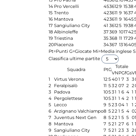
13
Pro Patria
46
36
12
10
14
35
14
Pro Vercelli
45
36
12
9
15
38
15
Trento
42
36
11
9
16
37
16
Mantova
42
36
11
9
16
45
17
Sangiuliano City
41
36
12
5
19
38
18
Albinoleffe
37
36
9
10
17
42
19
Triestina
35
36
8
11
17
29
20
Piacenza
34
36
7
13
16
40
Pt=Punti
G=Giocate
Mi=Media inglese
S
Classifica ultime partite
Totale
Squadra
Pt
G
V
N
P
Gf
Gs
V
1
Virtus Verona
12
5
4
0
1
7
3
3
2
Feralpisalò
11
5
3
2
0
7
2
2
3
Padova
10
5
3
1
1
6
4
1
4
Pergolettese
10
5
3
1
1
4
2
1
5
Lecco
9
5
2
3
0
4
1
1
6
Arzignano Valchiampo
8
5
2
2
1
5
4
0
7
Juventus Next Gen
8
5
2
2
1
5
5
0
8
Mantova
7
5
2
1
2
7
6
1
9
Sangiuliano City
7
5
2
1
2
3
3
2