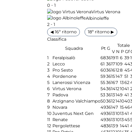
-
0
1
Virtus Verona
Albinoleffe
-
2
1
◀ 16ª ritorno
18ª ritorno ▶
Classifica
Totale
Squadra
Pt
G
V
N
P
Gf
1
Feralpisalò
68
36
19
11
6
39
2
Lecco
61
36
17
10
9
44
3
Pro Sesto
60
36
16
12
8
45
4
Pordenone
59
36
15
14
7
51
5
Lanerossi Vicenza
55
36
16
7
13
62
6
Virtus Verona
54
36
14
12
10
41
7
Padova
53
36
13
14
9
41
8
Arzignano Valchiampo
50
36
12
14
10
40
9
Novara
49
36
14
7
15
46
10
Juventus Next Gen
49
36
13
10
13
41
11
Renate
49
36
13
10
13
45
12
Pergolettese
48
36
13
9
14
41