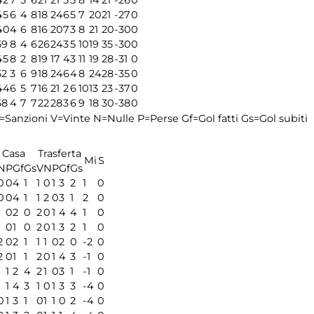
42
7
5
6
21
21
5
5
8
14
21
-26
0
45
6
4
8
18
24
6
5
7
20
21
-27
0
40
4
6
8
16
20
7
3
8
21
20
-30
0
59
8
4
6
26
24
3
5
10
19
35
-30
0
45
8
2
8
19
17
4
3
11
19
28
-31
0
52
3
6
9
18
24
6
4
8
24
28
-35
0
44
6
5
7
16
21
2
6
10
13
23
-37
0
58
4
7
7
22
28
3
6
9
18
30
-38
0
=Sanzioni
V=Vinte
N=Nulle
P=Perse
Gf=Gol fatti
Gs=Gol subiti
Casa
Trasferta
Mi
S
N
P
Gf
Gs
V
N
P
Gf
Gs
0
0
4
1
1
0
1
3
2
1
0
0
0
4
1
1
2
0
3
1
2
0
1
0
2
0
2
0
1
4
4
1
0
1
0
1
0
2
0
1
3
2
1
0
2
0
2
1
1
1
0
2
0
-2
0
2
0
1
1
2
0
1
4
3
-1
0
1
1
2
4
2
1
0
3
1
-1
0
1
1
4
3
1
0
1
3
3
-4
0
0
1
3
1
0
1
1
0
2
-4
0