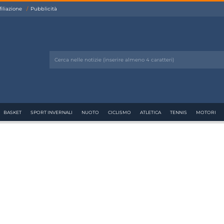
filiazione
Pubblicità
BASKET
SPORT INVERNALI
NUOTO
CICLISMO
ATLETICA
TENNIS
MOTORI