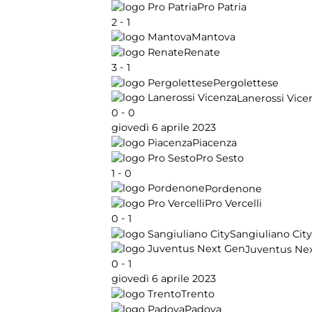
Pro Patria
-
2
1
Mantova
Renate
-
3
1
Pergolettese
Lanerossi Vice
-
0
0
giovedì 6 aprile 2023
Piacenza
Pro Sesto
-
1
0
Pordenone
Pro Vercelli
-
0
1
Sangiuliano City
Juventus Ne
-
0
1
giovedì 6 aprile 2023
Trento
Padova