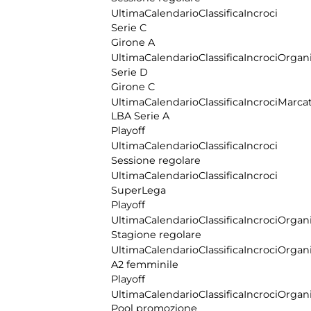
Ultima
Calendario
Classifica
Incroci
Serie C
Girone A
Ultima
Calendario
Classifica
Incroci
Organi
Serie D
Girone C
Ultima
Calendario
Classifica
Incroci
Marcat
LBA Serie A
Playoff
Ultima
Calendario
Classifica
Incroci
Sessione regolare
Ultima
Calendario
Classifica
Incroci
SuperLega
Playoff
Ultima
Calendario
Classifica
Incroci
Organi
Stagione regolare
Ultima
Calendario
Classifica
Incroci
Organi
A2 femminile
Playoff
Ultima
Calendario
Classifica
Incroci
Organi
Pool promozione