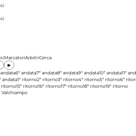
ci
ci
ci
Marcatori
Arbitri
Cerca
▶
 andata
6ª andata
7ª andata
8ª andata
9ª andata
10ª andata
11ª an
ª andata
1ª ritorno
2ª ritorno
3ª ritorno
4ª ritorno
5ª ritorno
6ª rito
 ritorno
15ª ritorno
16ª ritorno
17ª ritorno
18ª ritorno
19ª ritorno
o Valchiampo