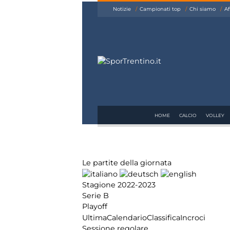
siamo
Notizie
Campionati top
Chi siamo
Af
Affiliazione
Pubblicità
HOME
CALCIO
VOLLEY
Le partite della giornata
Stagione 2022-2023
Serie B
Playoff
Ultima
Calendario
Classifica
Incroci
Sessione regolare