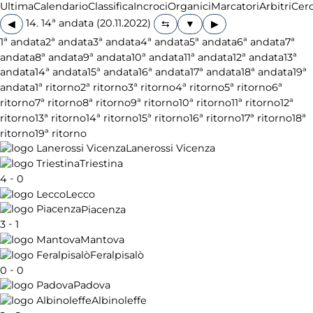
Ultima
Calendario
Classifica
Incroci
Organici
Marcatori
Arbitri
Cer
14. 14ª andata (20.11.2022)
◀
▶
1ª andata
2ª andata
3ª andata
4ª andata
5ª andata
6ª andata
7ª
andata
8ª andata
9ª andata
10ª andata
11ª andata
12ª andata
13ª
andata
14ª andata
15ª andata
16ª andata
17ª andata
18ª andata
19ª
andata
1ª ritorno
2ª ritorno
3ª ritorno
4ª ritorno
5ª ritorno
6ª
ritorno
7ª ritorno
8ª ritorno
9ª ritorno
10ª ritorno
11ª ritorno
12ª
ritorno
13ª ritorno
14ª ritorno
15ª ritorno
16ª ritorno
17ª ritorno
18ª
ritorno
19ª ritorno
Lanerossi Vicenza
Triestina
-
4
0
Lecco
Piacenza
-
3
1
Mantova
Feralpisalò
-
0
0
Padova
Albinoleffe