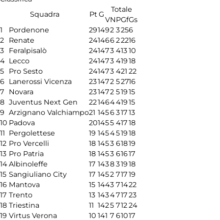
Totale
Squadra
Pt
G
V
N
P
Gf
Gs
1
Pordenone
29
14
9
2
3
25
6
2
Renate
24
14
6
6
2
22
16
3
Feralpisalò
24
14
7
3
4
13
10
4
Lecco
24
14
7
3
4
19
18
5
Pro Sesto
24
14
7
3
4
21
22
6
Lanerossi Vicenza
23
14
7
2
5
27
16
7
Novara
23
14
7
2
5
19
15
8
Juventus Next Gen
22
14
6
4
4
19
15
9
Arzignano Valchiampo
21
14
5
6
3
17
13
10
Padova
20
14
5
5
4
17
18
11
Pergolettese
19
14
5
4
5
19
18
12
Pro Vercelli
18
14
5
3
6
18
19
13
Pro Patria
18
14
5
3
6
16
17
14
Albinoleffe
17
14
3
8
3
19
18
15
Sangiuliano City
17
14
5
2
7
17
19
16
Mantova
15
14
4
3
7
14
22
17
Trento
13
14
3
4
7
17
23
18
Triestina
11
14
2
5
7
12
24
19
Virtus Verona
10
14
1
7
6
10
17