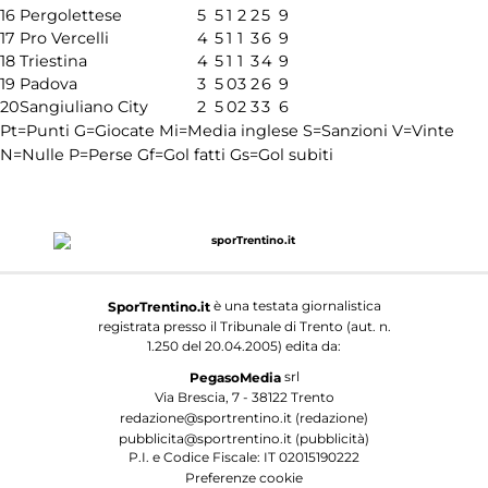
16
Pergolettese
5
5
1
2
2
5
9
17
Pro Vercelli
4
5
1
1
3
6
9
18
Triestina
4
5
1
1
3
4
9
19
Padova
3
5
0
3
2
6
9
20
Sangiuliano City
2
5
0
2
3
3
6
Pt=Punti
G=Giocate
Mi=Media inglese
S=Sanzioni
V=Vinte
N=Nulle
P=Perse
Gf=Gol fatti
Gs=Gol subiti
è una testata giornalistica
SporTrentino.it
registrata presso il Tribunale di Trento (aut. n.
1.250 del 20.04.2005) edita da:
srl
PegasoMedia
Via Brescia, 7 - 38122 Trento
redazione@sportrentino.it (redazione)
pubblicita@sportrentino.it (pubblicità)
P.I. e Codice Fiscale: IT 02015190222
Preferenze cookie