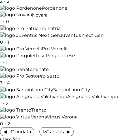
-
2
2
Pordenone
Novara
-
1
0
Pro Patria
Juventus Next Gen
-
0
1
Pro Vercelli
Pergolettese
-
1
1
Renate
Pro Sesto
-
3
4
Sangiuliano City
Arzignano Valchiampo
-
1
2
Trento
Virtus Verona
-
0
2
◀ 13ª andata
15ª andata ▶
Classifica