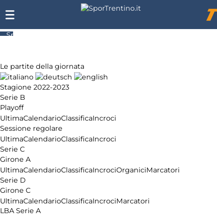
SporTrentino.it
Chi
siamo
Affiliazione
Le partite della giornata
Pubblicità
Stagione 2022-2023
Serie B
Playoff
Ultima
Calendario
Classifica
Incroci
Sessione regolare
Ultima
Calendario
Classifica
Incroci
Serie C
Girone A
Ultima
Calendario
Classifica
Incroci
Organici
Marcatori
Serie D
Girone C
Ultima
Calendario
Classifica
Incroci
Marcatori
LBA Serie A