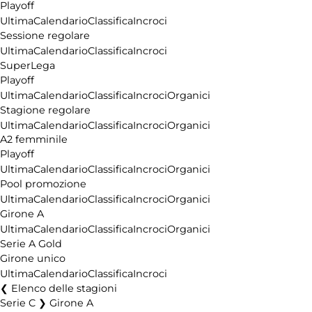
Playoff
Ultima
Calendario
Classifica
Incroci
Sessione regolare
Ultima
Calendario
Classifica
Incroci
SuperLega
Playoff
Ultima
Calendario
Classifica
Incroci
Organici
Stagione regolare
Ultima
Calendario
Classifica
Incroci
Organici
A2 femminile
Playoff
Ultima
Calendario
Classifica
Incroci
Organici
Pool promozione
Ultima
Calendario
Classifica
Incroci
Organici
Girone A
Ultima
Calendario
Classifica
Incroci
Organici
Serie A Gold
Girone unico
Ultima
Calendario
Classifica
Incroci
Elenco delle stagioni
Serie C ❯ Girone A