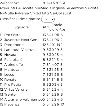
20
Piacenza
8
14
1
5
8
16
31
Pt=Punti
G=Giocate
Mi=Media inglese
S=Sanzioni
V=Vinte
N=Nulle
P=Perse
Gf=Gol fatti
Gs=Gol subiti
Classifica ultime partite
Totale
Squadra
Pt
G
V
N
P
Gf
Gs
1
Pro Sesto
13
5
4
1
0
11
6
2
Juventus Next Gen
13
5
4
1
0
6
2
3
Pordenone
12
5
4
0
1
14
2
4
Lanerossi Vicenza
9
5
3
0
2
9
5
5
Novara
9
5
3
0
2
5
4
6
Feralpisalò
8
5
2
2
1
3
4
7
Albinoleffe
7
5
1
4
0
7
5
8
Mantova
7
5
2
1
2
5
5
9
Lecco
7
5
2
1
2
6
8
10
Renate
6
5
1
3
1
8
6
11
Pro Patria
6
5
2
0
3
4
5
12
Virtus Verona
5
5
1
2
2
4
4
13
Trento
5
5
1
2
2
6
8
14
Arzignano Valchiampo
5
5
1
2
2
4
6
15
Piacenza
5
5
1
2
2
6
10