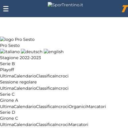
SporTrentino.it
Chi
siamo
Affiliazione
Pubblicità
Pro Sesto
Stagione 2022-2023
Serie B
Playoff
Ultima
Calendario
Classifica
Incroci
Sessione regolare
Ultima
Calendario
Classifica
Incroci
Serie C
Girone A
Ultima
Calendario
Classifica
Incroci
Organici
Marcatori
Serie D
Girone C
Ultima
Calendario
Classifica
Incroci
Marcatori