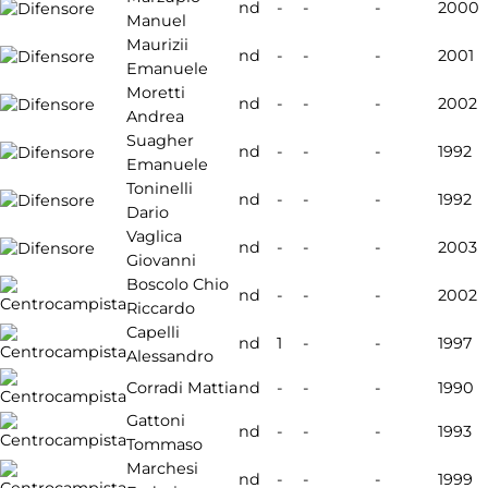
nd
-
-
-
2000
Manuel
Maurizii
nd
-
-
-
2001
Emanuele
Moretti
nd
-
-
-
2002
Andrea
Suagher
nd
-
-
-
1992
Emanuele
Toninelli
nd
-
-
-
1992
Dario
Vaglica
nd
-
-
-
2003
Giovanni
Boscolo Chio
nd
-
-
-
2002
Riccardo
Capelli
nd
1
-
-
1997
Alessandro
Corradi Mattia
nd
-
-
-
1990
Gattoni
nd
-
-
-
1993
Tommaso
Marchesi
nd
-
-
-
1999