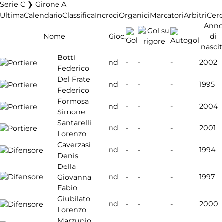
Serie C ❯ Girone A
Ultima
Calendario
Classifica
Incroci
Organici
Marcatori
Arbitri
Cer
Ann
Nome
Gioc.
di
nasci
Botti
nd
-
-
-
2002
Federico
Del Frate
nd
-
-
-
1995
Federico
Formosa
nd
-
-
-
2004
Simone
Santarelli
nd
-
-
-
2001
Lorenzo
Caverzasi
nd
-
-
-
1994
Denis
Della
nd
-
-
-
1997
Giovanna
Fabio
Giubilato
nd
-
-
-
2000
Lorenzo
Marzupio