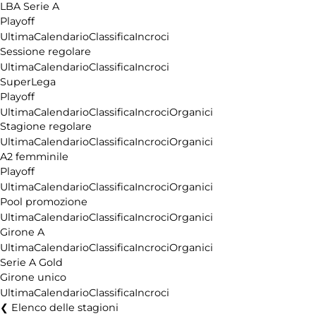
LBA Serie A
Playoff
Ultima
Calendario
Classifica
Incroci
Sessione regolare
Ultima
Calendario
Classifica
Incroci
SuperLega
Playoff
Ultima
Calendario
Classifica
Incroci
Organici
Stagione regolare
Ultima
Calendario
Classifica
Incroci
Organici
A2 femminile
Playoff
Ultima
Calendario
Classifica
Incroci
Organici
Pool promozione
Ultima
Calendario
Classifica
Incroci
Organici
Girone A
Ultima
Calendario
Classifica
Incroci
Organici
Serie A Gold
Girone unico
Ultima
Calendario
Classifica
Incroci
Elenco delle stagioni