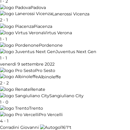
-
1
2
Padova
Lanerossi Vicenza
-
2
1
Piacenza
Virtus Verona
-
1
1
Pordenone
Juventus Next Gen
-
1
1
venerdì 9 settembre 2022
Pro Sesto
Albinoleffe
-
2
2
Renate
Sangiuliano City
-
1
0
Trento
Pro Vercelli
-
4
1
16'
1°t
Corradini Giovanni