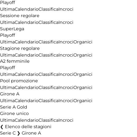
Playoff
Ultima
Calendario
Classifica
Incroci
Sessione regolare
Ultima
Calendario
Classifica
Incroci
SuperLega
Playoff
Ultima
Calendario
Classifica
Incroci
Organici
Stagione regolare
Ultima
Calendario
Classifica
Incroci
Organici
A2 femminile
Playoff
Ultima
Calendario
Classifica
Incroci
Organici
Pool promozione
Ultima
Calendario
Classifica
Incroci
Organici
Girone A
Ultima
Calendario
Classifica
Incroci
Organici
Serie A Gold
Girone unico
Ultima
Calendario
Classifica
Incroci
Elenco delle stagioni
Serie C ❯ Girone A