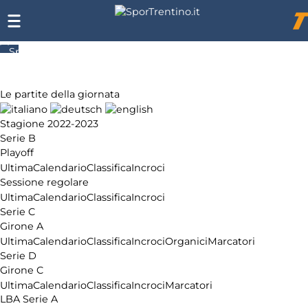
SporTrentino.it
Chi
siamo
Le partite della giornata
Affiliazione
Pubblicità
Stagione 2022-2023
Serie B
Playoff
Ultima
Calendario
Classifica
Incroci
Sessione regolare
Ultima
Calendario
Classifica
Incroci
Serie C
Girone A
Ultima
Calendario
Classifica
Incroci
Organici
Marcatori
Serie D
Girone C
Ultima
Calendario
Classifica
Incroci
Marcatori
LBA Serie A