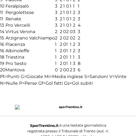
10
Feralpisalò
3
2
1
0
1
1
1
11
Pergolettese
3
2
1
0
1
2
3
11
Renate
3
2
1
0
1
2
3
13
Pro Vercelli
3
2
1
0
1
2
4
14
Virtus Verona
2
2
0
2
0
3
3
15
Arzignano Valchiampo
2
2
0
2
0
2
2
16
Piacenza
1
2
0
1
1
2
3
16
Albinoleffe
1
2
0
1
1
2
3
18
Triestina
1
2
0
1
1
1
3
19
Pro Sesto
1
2
0
1
1
3
8
20
Mantova
0
2
0
0
2
3
6
Pt=Punti
G=Giocate
Mi=Media inglese
S=Sanzioni
V=Vinte
N=Nulle
P=Perse
Gf=Gol fatti
Gs=Gol subiti
è una testata giornalistica
SporTrentino.it
registrata presso il Tribunale di Trento (aut. n.