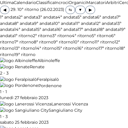
Ultima
Calendario
Classifica
Incroci
Organici
Marcatori
Arbitri
Cer
29. 10ª ritorno (26.02.2023)
◀
▶
1ª andata
2ª andata
3ª andata
4ª andata
5ª andata
6ª andata
7ª
andata
8ª andata
9ª andata
10ª andata
11ª andata
12ª andata
13ª
andata
14ª andata
15ª andata
16ª andata
17ª andata
18ª andata
19ª
andata
1ª ritorno
2ª ritorno
3ª ritorno
4ª ritorno
5ª ritorno
6ª
ritorno
7ª ritorno
8ª ritorno
9ª ritorno
10ª ritorno
11ª ritorno
12ª
ritorno
13ª ritorno
14ª ritorno
15ª ritorno
16ª ritorno
17ª ritorno
18ª
ritorno
19ª ritorno
Albinoleffe
Renate
-
2
3
Feralpisalò
Pordenone
-
1
1
lunedì 27 febbraio 2023
Lanerossi Vicenza
Sangiuliano City
-
1
3
sabato 25 febbraio 2023