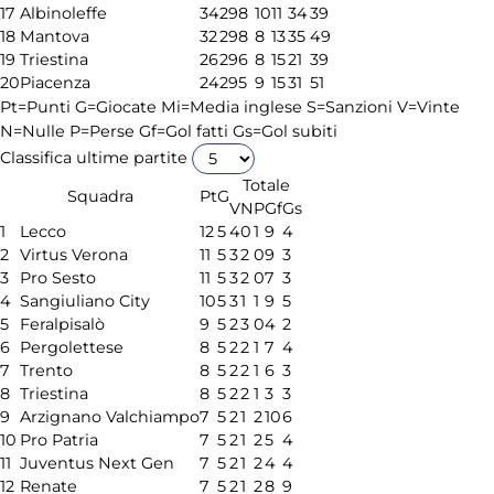
17
Albinoleffe
34
29
8
10
11
34
39
18
Mantova
32
29
8
8
13
35
49
19
Triestina
26
29
6
8
15
21
39
20
Piacenza
24
29
5
9
15
31
51
Pt=Punti
G=Giocate
Mi=Media inglese
S=Sanzioni
V=Vinte
N=Nulle
P=Perse
Gf=Gol fatti
Gs=Gol subiti
Classifica ultime partite
Totale
Squadra
Pt
G
V
N
P
Gf
Gs
1
Lecco
12
5
4
0
1
9
4
2
Virtus Verona
11
5
3
2
0
9
3
3
Pro Sesto
11
5
3
2
0
7
3
4
Sangiuliano City
10
5
3
1
1
9
5
5
Feralpisalò
9
5
2
3
0
4
2
6
Pergolettese
8
5
2
2
1
7
4
7
Trento
8
5
2
2
1
6
3
8
Triestina
8
5
2
2
1
3
3
9
Arzignano Valchiampo
7
5
2
1
2
10
6
10
Pro Patria
7
5
2
1
2
5
4
11
Juventus Next Gen
7
5
2
1
2
4
4
12
Renate
7
5
2
1
2
8
9