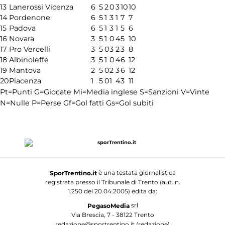
13
Lanerossi Vicenza
6
5
2
0
3
10
10
14
Pordenone
6
5
1
3
1
7
7
15
Padova
6
5
1
3
1
5
6
16
Novara
3
5
1
0
4
5
10
17
Pro Vercelli
3
5
0
3
2
3
8
18
Albinoleffe
3
5
1
0
4
6
12
19
Mantova
2
5
0
2
3
6
12
20
Piacenza
1
5
0
1
4
3
11
Pt=Punti
G=Giocate
Mi=Media inglese
S=Sanzioni
V=Vinte
N=Nulle
P=Perse
Gf=Gol fatti
Gs=Gol subiti
è una testata giornalistica
SporTrentino.it
registrata presso il Tribunale di Trento (aut. n.
1.250 del 20.04.2005) edita da:
srl
PegasoMedia
Via Brescia, 7 - 38122 Trento
redazione@sportrentino.it (redazione)