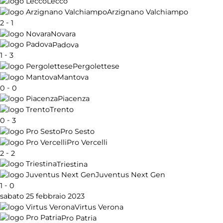
Lecco
Arzignano Valchiampo
-
2
1
Novara
Padova
-
1
3
Pergolettese
Mantova
-
0
0
Piacenza
Trento
-
0
3
Pro Sesto
Pro Vercelli
-
2
2
Triestina
Juventus Next Gen
-
1
0
sabato 25 febbraio 2023
Virtus Verona
Pro Patria