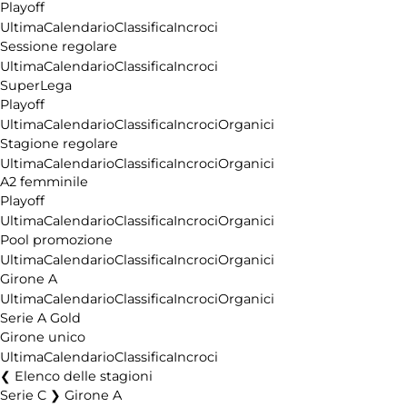
Playoff
Ultima
Calendario
Classifica
Incroci
Sessione regolare
Ultima
Calendario
Classifica
Incroci
SuperLega
Playoff
Ultima
Calendario
Classifica
Incroci
Organici
Stagione regolare
Ultima
Calendario
Classifica
Incroci
Organici
A2 femminile
Playoff
Ultima
Calendario
Classifica
Incroci
Organici
Pool promozione
Ultima
Calendario
Classifica
Incroci
Organici
Girone A
Ultima
Calendario
Classifica
Incroci
Organici
Serie A Gold
Girone unico
Ultima
Calendario
Classifica
Incroci
Elenco delle stagioni
Serie C ❯ Girone A