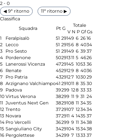
-
2
0
◀ 9ª ritorno
11ª ritorno ▶
Classifica
Totale
Squadra
Pt
G
V
N
P
Gf
Gs
1
Feralpisalò
51
29
14
9
6
26
16
2
Lecco
51
29
15
6
8
40
34
3
Pro Sesto
51
29
14
9
6
39
37
4
Pordenone
50
29
13
11
5
46
26
5
Lanerossi Vicenza
47
29
14
5
10
53
36
6
Renate
45
29
12
9
8
40
36
7
Pro Patria
43
29
12
7
10
30
29
8
Arzignano Valchiampo
41
29
10
11
8
35
30
9
Padova
39
29
9
12
8
33
33
10
Virtus Verona
38
29
9
11
9
31
24
11
Juventus Next Gen
38
29
10
8
11
34
35
12
Trento
37
29
10
7
12
34
34
13
Novara
37
29
11
4
14
35
37
14
Pro Vercelli
36
29
9
9
11
34
38
15
Sangiuliano City
34
29
10
4
15
34
38
16
Pergolettese
34
29
9
7
13
33
37