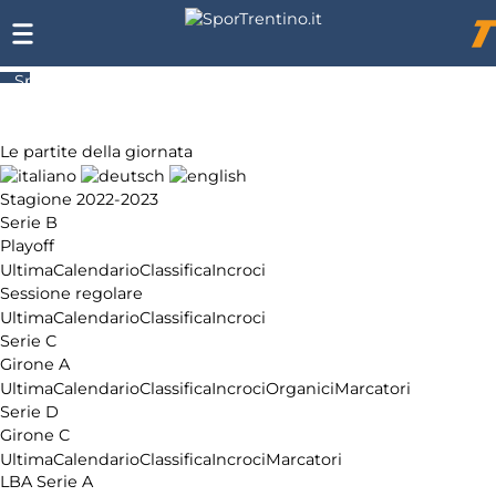
SporTrentino.it
Chi
siamo
Le partite della giornata
Affiliazione
Pubblicità
Stagione 2022-2023
Serie B
Playoff
Ultima
Calendario
Classifica
Incroci
Sessione regolare
Ultima
Calendario
Classifica
Incroci
Serie C
Girone A
Ultima
Calendario
Classifica
Incroci
Organici
Marcatori
Serie D
Girone C
Ultima
Calendario
Classifica
Incroci
Marcatori
LBA Serie A