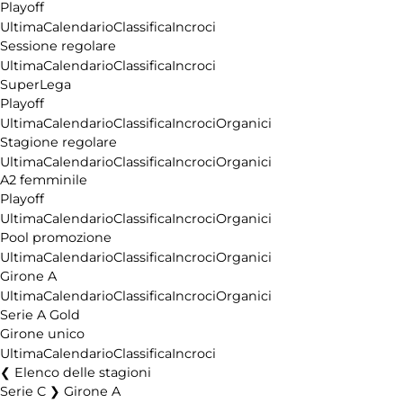
Playoff
Ultima
Calendario
Classifica
Incroci
Sessione regolare
Ultima
Calendario
Classifica
Incroci
SuperLega
Playoff
Ultima
Calendario
Classifica
Incroci
Organici
Stagione regolare
Ultima
Calendario
Classifica
Incroci
Organici
A2 femminile
Playoff
Ultima
Calendario
Classifica
Incroci
Organici
Pool promozione
Ultima
Calendario
Classifica
Incroci
Organici
Girone A
Ultima
Calendario
Classifica
Incroci
Organici
Serie A Gold
Girone unico
Ultima
Calendario
Classifica
Incroci
Elenco delle stagioni
Serie C ❯ Girone A