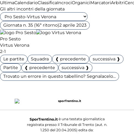
Ultima
Calendario
Classifica
Incroci
Organici
Marcatori
Arbitri
Cer
Gli altri incontri della giornata
Giornata n. 35 (16ª ritorno)
2 aprile 2023
Pro Sesto
Virtus Verona
2-1
Le partite
Squadra
❰ precedente
successiva ❱
Partite
❰ precedente
successiva ❱
Trovato un errore in questo tabellino? Segnalacelo...
è una testata giornalistica
SporTrentino.it
registrata presso il Tribunale di Trento (aut. n.
1.250 del 20.04.2005) edita da: