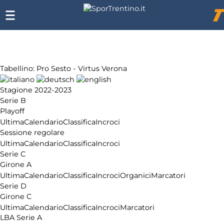
SporTrentino.it
Chi
siamo
Affiliazione
Pubblicità
Tabellino: Pro Sesto - Virtus Verona
Stagione 2022-2023
Serie B
Playoff
Ultima
Calendario
Classifica
Incroci
Sessione regolare
Ultima
Calendario
Classifica
Incroci
Serie C
Girone A
Ultima
Calendario
Classifica
Incroci
Organici
Marcatori
Serie D
Girone C
Ultima
Calendario
Classifica
Incroci
Marcatori
LBA Serie A