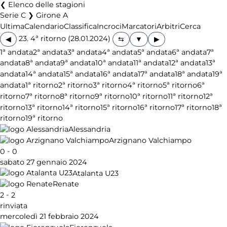
Elenco delle stagioni
Serie C ❯ Girone A
Ultima
Calendario
Classifica
Incroci
Marcatori
Arbitri
Cerca
23. 4ª ritorno (28.01.2024)
◀
▶
1ª andata
2ª andata
3ª andata
4ª andata
5ª andata
6ª andata
7ª
andata
8ª andata
9ª andata
10ª andata
11ª andata
12ª andata
13ª
andata
14ª andata
15ª andata
16ª andata
17ª andata
18ª andata
19ª
andata
1ª ritorno
2ª ritorno
3ª ritorno
4ª ritorno
5ª ritorno
6ª
ritorno
7ª ritorno
8ª ritorno
9ª ritorno
10ª ritorno
11ª ritorno
12ª
ritorno
13ª ritorno
14ª ritorno
15ª ritorno
16ª ritorno
17ª ritorno
18ª
ritorno
19ª ritorno
Alessandria
Arzignano Valchiampo
-
0
0
sabato 27 gennaio 2024
Atalanta U23
Renate
-
2
2
rinviata
mercoledì 21 febbraio 2024