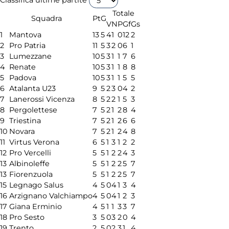
Classifica ultime partite
Totale
Squadra
Pt
G
V
N
P
Gf
Gs
1
Mantova
13
5
4
1
0
12
2
2
Pro Patria
11
5
3
2
0
6
1
3
Lumezzane
10
5
3
1
1
7
6
4
Renate
10
5
3
1
1
8
8
5
Padova
10
5
3
1
1
5
5
6
Atalanta U23
9
5
2
3
0
4
2
7
Lanerossi Vicenza
8
5
2
2
1
5
3
8
Pergolettese
7
5
2
1
2
8
4
9
Triestina
7
5
2
1
2
6
6
10
Novara
7
5
2
1
2
4
8
11
Virtus Verona
6
5
1
3
1
2
2
12
Pro Vercelli
5
5
1
2
2
4
3
13
Albinoleffe
5
5
1
2
2
5
7
13
Fiorenzuola
5
5
1
2
2
5
7
15
Legnago Salus
4
5
0
4
1
3
4
16
Arzignano Valchiampo
4
5
0
4
1
2
3
17
Giana Erminio
4
5
1
1
3
3
7
18
Pro Sesto
3
5
0
3
2
0
4
19
Trento
2
5
0
2
3
1
4