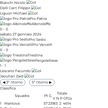
Bianchi Nicolo
Delli Carri Filippo
Liguori Michael
Pro Patria
Albinoleffe
-
0
0
sabato 27 gennaio 2024
Pro Sesto
Pro Vercelli
-
0
0
Triestina
Pergolettese
-
1
1
Lescano Facundo
Jaouhari Zaid
◀ 3ª ritorno
5ª ritorno ▶
Classifica
Totale
Squadra
Pt
G
V
N
P
Gf
Gs
1
Mantova
57
23
18
3
2
46
14