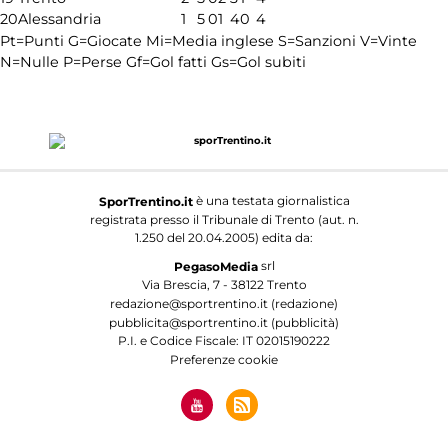
20
Alessandria
1
5
0
1
4
0
4
Pt=Punti
G=Giocate
Mi=Media inglese
S=Sanzioni
V=Vinte
N=Nulle
P=Perse
Gf=Gol fatti
Gs=Gol subiti
è una testata giornalistica
SporTrentino.it
registrata presso il Tribunale di Trento (aut. n.
1.250 del 20.04.2005) edita da:
srl
PegasoMedia
Via Brescia, 7 - 38122 Trento
redazione@sportrentino.it (redazione)
pubblicita@sportrentino.it (pubblicità)
P.I. e Codice Fiscale: IT 02015190222
Preferenze cookie