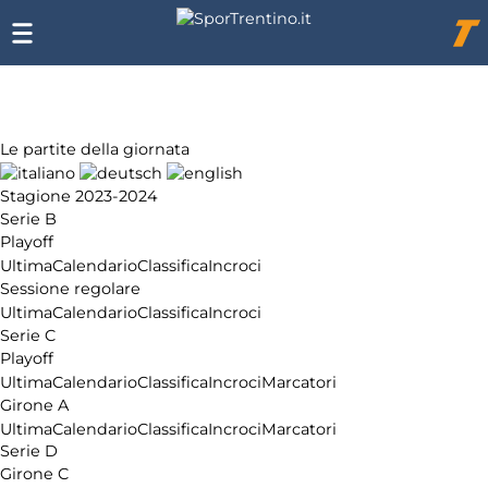
Chi
siamo
Affiliazione
Pubblicità
Le partite della giornata
Stagione 2023-2024
Serie B
Playoff
Ultima
Calendario
Classifica
Incroci
Sessione regolare
Ultima
Calendario
Classifica
Incroci
Serie C
Playoff
Ultima
Calendario
Classifica
Incroci
Marcatori
Girone A
Ultima
Calendario
Classifica
Incroci
Marcatori
Serie D
Girone C