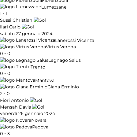
Fiorenzuola
Lumezzane
-
1
1
Sussi Christian
Ilari Carlo
sabato 27 gennaio 2024
Lanerossi Vicenza
Virtus Verona
-
0
0
Legnago Salus
Trento
-
0
0
Mantova
Giana Erminio
-
2
0
Fiori Antonio
Mensah Davis
venerdì 26 gennaio 2024
Novara
Padova
-
0
3