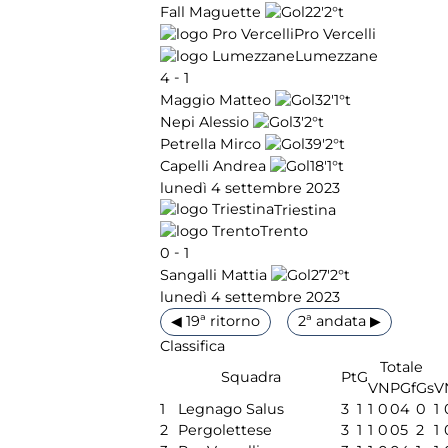
22'
2°t
Fall Maguette
Pro Vercelli
Lumezzane
-
4
1
32'
1°t
Maggio Matteo
3'
2°t
Nepi Alessio
39'
2°t
Petrella Mirco
18'
1°t
Capelli Andrea
lunedì 4 settembre 2023
Triestina
Trento
-
0
1
27'
2°t
Sangalli Mattia
lunedì 4 settembre 2023
◀ 19ª ritorno
2ª andata ▶
Classifica
Totale
Squadra
Pt
G
V
N
P
Gf
Gs
V
1
Legnago Salus
3
1
1
0
0
4
0
1
2
Pergolettese
3
1
1
0
0
5
2
1