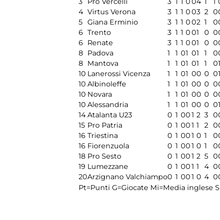
3
Pro Vercelli
3
1
1
0
0
4
1
1
4
Virtus Verona
3
1
1
0
0
3
2
0
5
Giana Erminio
3
1
1
0
0
2
1
0
6
Trento
3
1
1
0
0
1
0
0
6
Renate
3
1
1
0
0
1
0
0
8
Padova
1
1
0
1
0
1
1
0
8
Mantova
1
1
0
1
0
1
1
0
10
Lanerossi Vicenza
1
1
0
1
0
0
0
0
10
Albinoleffe
1
1
0
1
0
0
0
0
10
Novara
1
1
0
1
0
0
0
0
10
Alessandria
1
1
0
1
0
0
0
0
14
Atalanta U23
0
1
0
0
1
2
3
0
15
Pro Patria
0
1
0
0
1
1
2
0
16
Triestina
0
1
0
0
1
0
1
0
16
Fiorenzuola
0
1
0
0
1
0
1
0
18
Pro Sesto
0
1
0
0
1
2
5
0
19
Lumezzane
0
1
0
0
1
1
4
0
20
Arzignano Valchiampo
0
1
0
0
1
0
4
0
Pt=Punti
G=Giocate
Mi=Media inglese
S