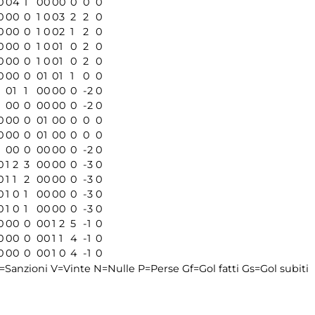
0
0
4
1
0
0
0
0
0
0
0
0
0
0
0
1
0
0
3
2
2
0
0
0
0
0
1
0
0
2
1
2
0
0
0
0
0
1
0
0
1
0
2
0
0
0
0
0
1
0
0
1
0
2
0
0
0
0
0
0
1
0
1
1
0
0
1
0
1
1
0
0
0
0
0
-2
0
1
0
0
0
0
0
0
0
0
-2
0
0
0
0
0
0
1
0
0
0
0
0
0
0
0
0
0
1
0
0
0
0
0
1
0
0
0
0
0
0
0
0
-2
0
0
1
2
3
0
0
0
0
0
-3
0
0
1
1
2
0
0
0
0
0
-3
0
0
1
0
1
0
0
0
0
0
-3
0
0
1
0
1
0
0
0
0
0
-3
0
0
0
0
0
0
0
1
2
5
-1
0
0
0
0
0
0
0
1
1
4
-1
0
0
0
0
0
0
0
1
0
4
-1
0
=Sanzioni
V=Vinte
N=Nulle
P=Perse
Gf=Gol fatti
Gs=Gol subiti