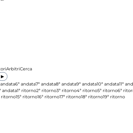
ori
Arbitri
Cerca
▶
 andata
6ª andata
7ª andata
8ª andata
9ª andata
10ª andata
11ª an
ª andata
1ª ritorno
2ª ritorno
3ª ritorno
4ª ritorno
5ª ritorno
6ª rito
 ritorno
15ª ritorno
16ª ritorno
17ª ritorno
18ª ritorno
19ª ritorno