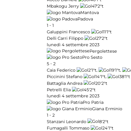
47'
2°t
Mbakogu Jerry
Mantova
Padova
-
1
1
11'
1°t
Galuppini Francesco
27'
2°t
Delli Carri Filippo
lunedì 4 settembre 2023
Pergolettese
Pro Sesto
-
5
2
,
,
2'
1°t
19'
1°t
Caia Federico
,
14'
1°t
38'
1°t
Piccinini Stefano
20'
2°t
Battaglia Andrea
45'
2°t
Petrelli Elia
lunedì 4 settembre 2023
Pro Patria
Giana Erminio
-
1
2
8'
2°t
Stanzani Leonardo
24'
1°t
Fumagalli Tommaso