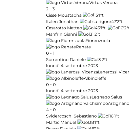
Virtus Verona
-
2
3
15'
1°t
Cisse Moustapha
47'
2°t
Italen Jonathan
,
45'
1°t
16'
2°
Casarotto Matteo
31'
2°t
Manfrin Gianni
Fiorenzuola
Renate
-
0
1
3'
2°t
Sorrentino Daniele
lunedì 4 settembre 2023
Lanerossi Vice
Albinoleffe
-
0
0
lunedì 4 settembre 2023
Legnago Salus
Arzignan
-
4
0
16'
1°t
Svidercoschi Sebastiano
38'
1°t
Martic Manuel
46'
1°t
Rocco Daniele