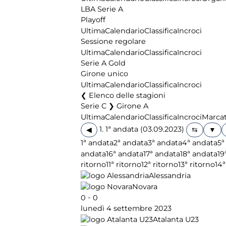
LBA Serie A
Playoff
Ultima
Calendario
Classifica
Incroci
Sessione regolare
Ultima
Calendario
Classifica
Incroci
Serie A Gold
Girone unico
Ultima
Calendario
Classifica
Incroci
Elenco delle stagioni
Serie C ❯ Girone A
Ultima
Calendario
Classifica
Incroci
Marcat
1. 1ª andata (03.09.2023)
◀
1ª andata
2ª andata
3ª andata
4ª andata
5ª
andata
16ª andata
17ª andata
18ª andata
19
ritorno
11ª ritorno
12ª ritorno
13ª ritorno
14ª
Alessandria
Novara
-
0
0
lunedì 4 settembre 2023
Atalanta U23