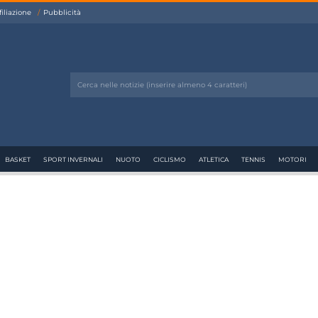
filiazione
Pubblicità
BASKET
SPORT INVERNALI
NUOTO
CICLISMO
ATLETICA
TENNIS
MOTORI