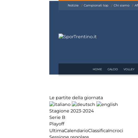
siamo
Notizie
Campionati top
Chi siamo
Af
Affiliazione
Pubblicità
HOME
CALCIO
VOLLEY
Le partite della giornata
Stagione 2023-2024
Serie B
Playoff
Ultima
Calendario
Classifica
Incroci
Sessione regolare