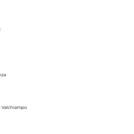
t
nza
o Valchiampo