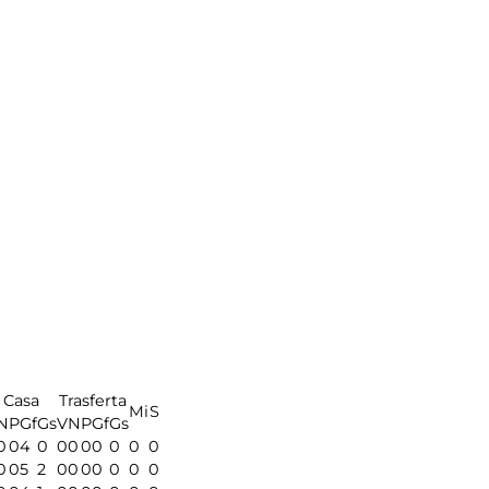
Casa
Trasferta
Mi
S
N
P
Gf
Gs
V
N
P
Gf
Gs
0
0
4
0
0
0
0
0
0
0
0
0
0
5
2
0
0
0
0
0
0
0