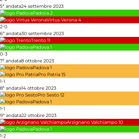
5ª andata
24 settembre 2023
Padova
2
Virtus Verona
4
-
2
0
6ª andata
30 settembre 2023
Trento
11
Padova
1
-
0
3
7ª andata
8 ottobre 2023
Padova
1
Pro Patria
15
-
1
1
8ª andata
14 ottobre 2023
Pro Sesto
12
Padova
1
-
1
1
9ª andata
22 ottobre 2023
Arzignano Valchiampo
10
Padova
1
-
1
2