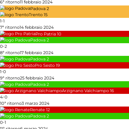
6ª ritorno
11 febbraio 2024
Padova
2
Trento
15
-
1
1
7ª ritorno
14 febbraio 2024
Pro Patria
10
Padova
2
-
0
2
8ª ritorno
17 febbraio 2024
Padova
2
Pro Sesto
19
-
1
0
9ª ritorno
25 febbraio 2024
Padova
2
Arzignano Valchiampo
16
-
4
0
10ª ritorno
3 marzo 2024
Renate
12
Padova
2
-
0
1
11ª ritorno
6 marzo 2024