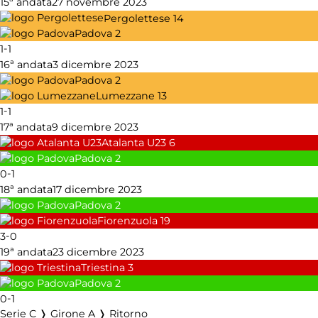
15ª andata
27 novembre 2023
Pergolettese
14
Padova
2
-
1
1
16ª andata
3 dicembre 2023
Padova
2
Lumezzane
13
-
1
1
17ª andata
9 dicembre 2023
Atalanta U23
6
Padova
2
-
0
1
18ª andata
17 dicembre 2023
Padova
2
Fiorenzuola
19
-
3
0
19ª andata
23 dicembre 2023
Triestina
3
Padova
2
-
0
1
Serie C ❭ Girone A ❭ Ritorno