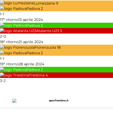
Lumezzane
9
Padova
2
-
1
1
17ª ritorno
13 aprile 2024
Padova
2
Atalanta U23
5
-
2
0
18ª ritorno
21 aprile 2024
Fiorenzuola
18
Padova
2
-
1
1
19ª ritorno
28 aprile 2024
Padova
2
Triestina
4
-
3
2