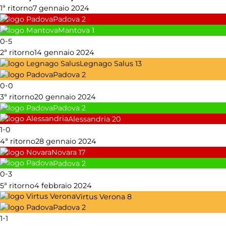
1ª ritorno
7 gennaio 2024
Padova
2
Mantova
1
-
0
5
2ª ritorno
14 gennaio 2024
Legnago Salus
13
Padova
2
-
0
0
3ª ritorno
20 gennaio 2024
Padova
2
Alessandria
20
-
1
0
4ª ritorno
28 gennaio 2024
Novara
17
Padova
2
-
0
3
5ª ritorno
4 febbraio 2024
Virtus Verona
8
Padova
2
-
1
1