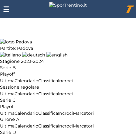
Chi
siamo
Affiliazione
Pubblicità
Partite: Padova
Stagione 2023-2024
Serie B
Playoff
Ultima
Calendario
Classifica
Incroci
Sessione regolare
Ultima
Calendario
Classifica
Incroci
Serie C
Playoff
Ultima
Calendario
Classifica
Incroci
Marcatori
Girone A
Ultima
Calendario
Classifica
Incroci
Marcatori
Serie D