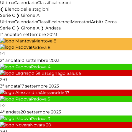
Ultima
Calendario
Classifica
Incroci
Elenco delle stagioni
Serie C ❯ Girone A
Ultima
Calendario
Classifica
Incroci
Marcatori
Arbitri
Cerca
Serie C ❭ Girone A ❭ Andata
1ª andata
4 settembre 2023
Mantova
8
Padova
8
-
1
1
2ª andata
10 settembre 2023
Padova
4
Legnago Salus
9
-
2
0
3ª andata
17 settembre 2023
Alessandria
17
Padova
5
-
1
2
4ª andata
20 settembre 2023
Padova
3
Novara
20
-
2
0