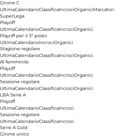
Girone C
Ultima
Calendario
Classifica
Incroci
Organici
Marcatori
SuperLega
Playoff
Ultima
Calendario
Classifica
Incroci
Organici
Playoff per il 3° posto
Ultima
Calendario
Incroci
Organici
Stagione regolare
Ultima
Calendario
Classifica
Incroci
Organici
A1 femminile
Playoff
Ultima
Calendario
Classifica
Incroci
Organici
Sessione regolare
Ultima
Calendario
Classifica
Incroci
Organici
LBA Serie A
Playoff
Ultima
Calendario
Classifica
Incroci
Sessione regolare
Ultima
Calendario
Classifica
Incroci
Serie A Gold
Girone unico