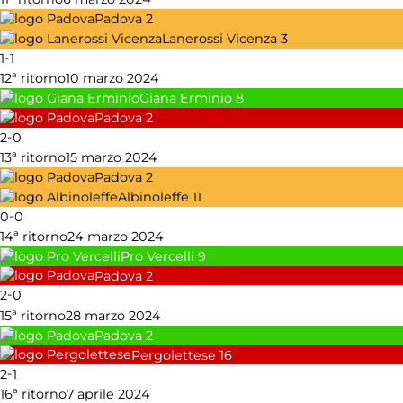
Padova
2
Lanerossi Vicenza
3
-
1
1
12ª ritorno
10 marzo 2024
Giana Erminio
8
Padova
2
-
2
0
13ª ritorno
15 marzo 2024
Padova
2
Albinoleffe
11
-
0
0
14ª ritorno
24 marzo 2024
Pro Vercelli
9
Padova
2
-
2
0
15ª ritorno
28 marzo 2024
Padova
2
Pergolettese
16
-
2
1
16ª ritorno
7 aprile 2024