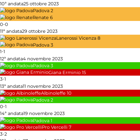
10ª andata
25 ottobre 2023
Padova
2
Renate
6
-
0
0
11ª andata
29 ottobre 2023
Lanerossi Vicenza
8
Padova
3
-
1
1
12ª andata
4 novembre 2023
Padova
3
Giana Erminio
15
-
3
1
13ª andata
11 novembre 2023
Albinoleffe
10
Padova
2
-
0
1
14ª andata
19 novembre 2023
Padova
1
Pro Vercelli
7
-
3
2