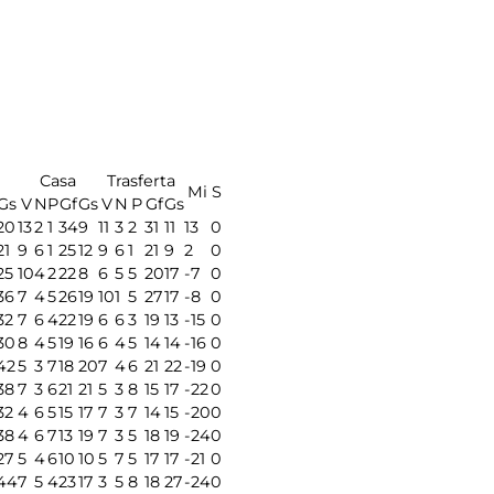
Casa
Trasferta
Mi
S
Gs
V
N
P
Gf
Gs
V
N
P
Gf
Gs
20
13
2
1
34
9
11
3
2
31
11
13
0
21
9
6
1
25
12
9
6
1
21
9
2
0
25
10
4
2
22
8
6
5
5
20
17
-7
0
36
7
4
5
26
19
10
1
5
27
17
-8
0
32
7
6
4
22
19
6
6
3
19
13
-15
0
30
8
4
5
19
16
6
4
5
14
14
-16
0
42
5
3
7
18
20
7
4
6
21
22
-19
0
38
7
3
6
21
21
5
3
8
15
17
-22
0
32
4
6
5
15
17
7
3
7
14
15
-20
0
38
4
6
7
13
19
7
3
5
18
19
-24
0
27
5
4
6
10
10
5
7
5
17
17
-21
0
44
7
5
4
23
17
3
5
8
18
27
-24
0