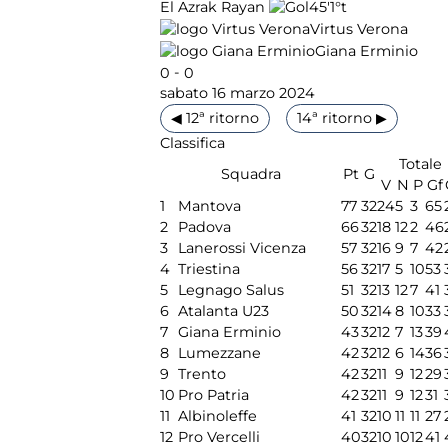
45'
1°t
El Azrak Rayan
Virtus Verona
Giana Erminio
-
0
0
sabato 16 marzo 2024
◀ 12ª ritorno
14ª ritorno ▶
Classifica
Totale
Squadra
Pt
G
V
N
P
Gf
1
Mantova
77
32
24
5
3
65
2
Padova
66
32
18
12
2
46
3
Lanerossi Vicenza
57
32
16
9
7
42
4
Triestina
56
32
17
5
10
53
5
Legnago Salus
51
32
13
12
7
41
6
Atalanta U23
50
32
14
8
10
33
7
Giana Erminio
43
32
12
7
13
39
8
Lumezzane
42
32
12
6
14
36
9
Trento
42
32
11
9
12
29
10
Pro Patria
42
32
11
9
12
31
11
Albinoleffe
41
32
10
11
11
27
12
Pro Vercelli
40
32
10
10
12
41