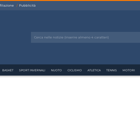
filiazione
Pubblicità
BASKET
SPORT INVERNALI
NUOTO
CICLISMO
ATLETICA
TENNIS
MOTORI