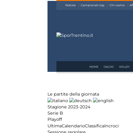
siamo
Notizie
Campionati top
Chi siamo
Af
Affiliazione
Pubblicità
HOME
CALCIO
VOLLEY
Le partite della giornata
Stagione 2023-2024
Serie B
Playoff
Ultima
Calendario
Classifica
Incroci
Sessione regolare