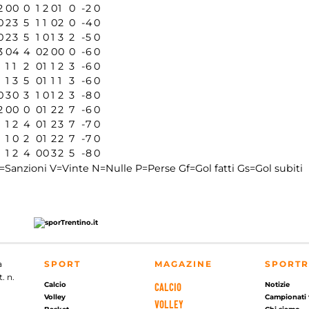
2
0
0
0
1
2
0
1
0
-2
0
0
2
3
5
1
1
0
2
0
-4
0
0
2
3
5
1
0
1
3
2
-5
0
3
0
4
4
0
2
0
0
0
-6
0
1
1
1
2
0
1
1
2
3
-6
0
1
1
3
5
0
1
1
1
3
-6
0
0
3
0
3
1
0
1
2
3
-8
0
2
0
0
0
0
1
2
2
7
-6
0
1
1
2
4
0
1
2
3
7
-7
0
1
1
0
2
0
1
2
2
7
-7
0
1
1
2
4
0
0
3
2
5
-8
0
=Sanzioni
V=Vinte
N=Nulle
P=Perse
Gf=Gol fatti
Gs=Gol subiti
a
SPORT
MAGAZINE
SPORTR
. n.
Calcio
Notizie
CALCIO
Volley
Campionati 
VOLLEY