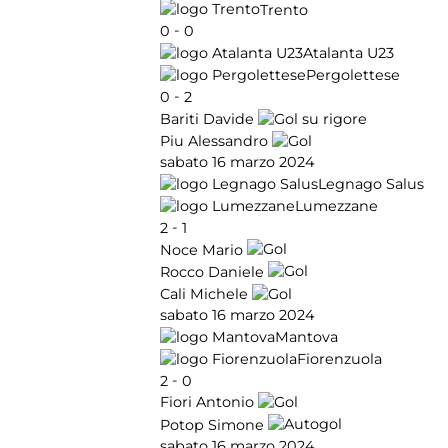
Trento
-
0
0
Atalanta U23
Pergolettese
-
0
2
Bariti Davide
Piu Alessandro
sabato 16 marzo 2024
Legnago Salus
Lumezzane
-
2
1
Noce Mario
Rocco Daniele
Cali Michele
sabato 16 marzo 2024
Mantova
Fiorenzuola
-
2
0
Fiori Antonio
Potop Simone
sabato 16 marzo 2024