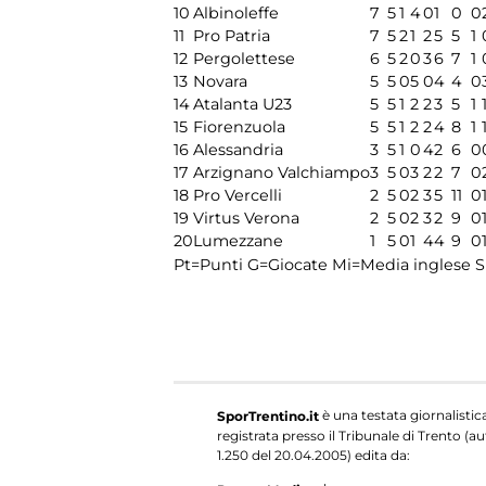
10
Albinoleffe
7
5
1
4
0
1
0
0
11
Pro Patria
7
5
2
1
2
5
5
1
12
Pergolettese
6
5
2
0
3
6
7
1
13
Novara
5
5
0
5
0
4
4
0
14
Atalanta U23
5
5
1
2
2
3
5
1
15
Fiorenzuola
5
5
1
2
2
4
8
1
16
Alessandria
3
5
1
0
4
2
6
0
17
Arzignano Valchiampo
3
5
0
3
2
2
7
0
18
Pro Vercelli
2
5
0
2
3
5
11
0
19
Virtus Verona
2
5
0
2
3
2
9
0
20
Lumezzane
1
5
0
1
4
4
9
0
Pt=Punti
G=Giocate
Mi=Media inglese
S
è una testata giornalistic
SporTrentino.it
registrata presso il Tribunale di Trento (aut
1.250 del 20.04.2005) edita da: