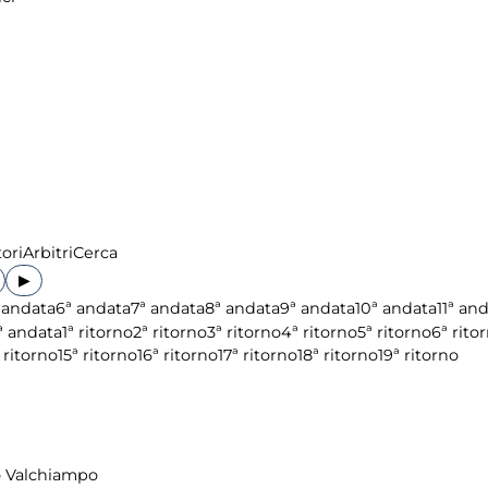
ori
Arbitri
Cerca
▶
 andata
6ª andata
7ª andata
8ª andata
9ª andata
10ª andata
11ª an
ª andata
1ª ritorno
2ª ritorno
3ª ritorno
4ª ritorno
5ª ritorno
6ª rito
 ritorno
15ª ritorno
16ª ritorno
17ª ritorno
18ª ritorno
19ª ritorno
o Valchiampo