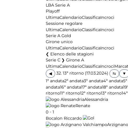
LBA Serie A
Playoff
Ultima
Calendario
Classifica
Incroci
Sessione regolare
Ultima
Calendario
Classifica
Incroci
Serie A Gold
Girone unico
Ultima
Calendario
Classifica
Incroci
Elenco delle stagioni
Serie C ❯ Girone A
Ultima
Calendario
Classifica
Incroci
Marcat
32. 13ª ritorno (17.03.2024)
◀
1ª andata
2ª andata
3ª andata
4ª andata
5ª
andata
16ª andata
17ª andata
18ª andata
19
ritorno
11ª ritorno
12ª ritorno
13ª ritorno
14ª
Alessandria
Renate
-
0
1
Bocalon Riccardo
Arzignan