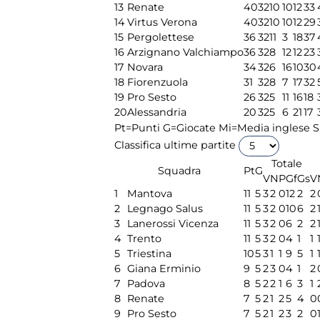
13
Renate
40
32
10
10
12
33
14
Virtus Verona
40
32
10
10
12
29
15
Pergolettese
36
32
11
3
18
37
16
Arzignano Valchiampo
36
32
8
12
12
23
17
Novara
34
32
6
16
10
30
18
Fiorenzuola
31
32
8
7
17
32
19
Pro Sesto
26
32
5
11
16
18
20
Alessandria
20
32
5
6
21
17
Pt=Punti
G=Giocate
Mi=Media inglese
S
Classifica ultime partite
Totale
Squadra
Pt
G
V
N
P
Gf
Gs
V
1
Mantova
11
5
3
2
0
12
2
2
2
Legnago Salus
11
5
3
2
0
10
6
2
3
Lanerossi Vicenza
11
5
3
2
0
6
2
2
4
Trento
11
5
3
2
0
4
1
1
5
Triestina
10
5
3
1
1
9
5
1
6
Giana Erminio
9
5
2
3
0
4
1
2
7
Padova
8
5
2
2
1
6
3
1
8
Renate
7
5
2
1
2
5
4
0
9
Pro Sesto
7
5
2
1
2
3
2
0