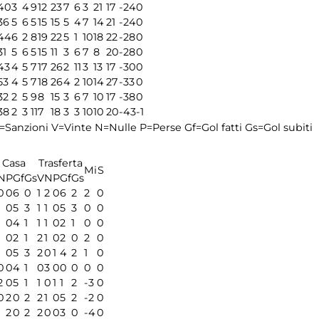
40
3
4
9
12
23
7
6
3
21
17
-24
0
36
5
6
5
15
15
5
4
7
14
21
-24
0
44
6
2
8
19
22
5
1
10
18
22
-28
0
31
5
6
5
15
11
3
6
7
8
20
-28
0
43
4
5
7
17
26
2
11
3
13
17
-30
0
53
4
5
7
18
26
4
2
10
14
27
-33
0
32
2
5
9
8
15
3
6
7
10
17
-38
0
38
2
3
11
7
18
3
3
10
10
20
-43
-1
=Sanzioni
V=Vinte
N=Nulle
P=Perse
Gf=Gol fatti
Gs=Gol subiti
Casa
Trasferta
Mi
S
N
P
Gf
Gs
V
N
P
Gf
Gs
0
0
6
0
1
2
0
6
2
2
0
1
0
5
3
1
1
0
5
3
0
0
1
0
4
1
1
1
0
2
1
0
0
1
0
2
1
2
1
0
2
0
2
0
1
0
5
3
2
0
1
4
2
1
0
0
0
4
1
0
3
0
0
0
0
0
2
0
5
1
1
0
1
1
2
-3
0
0
2
0
2
2
1
0
5
2
-2
0
1
2
0
2
2
0
0
3
0
-4
0