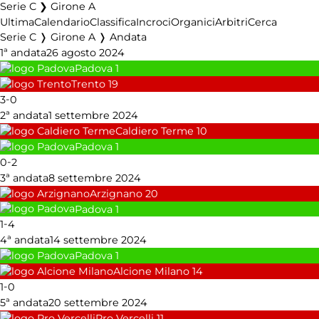
Serie C ❯ Girone A
Ultima
Calendario
Classifica
Incroci
Organici
Arbitri
Cerca
Serie C ❭ Girone A ❭ Andata
1ª andata
26 agosto 2024
Padova
1
Trento
19
-
3
0
2ª andata
1 settembre 2024
Caldiero Terme
10
Padova
1
-
0
2
3ª andata
8 settembre 2024
Arzignano
20
Padova
1
-
1
4
4ª andata
14 settembre 2024
Padova
1
Alcione Milano
14
-
1
0
5ª andata
20 settembre 2024
Pro Vercelli
11