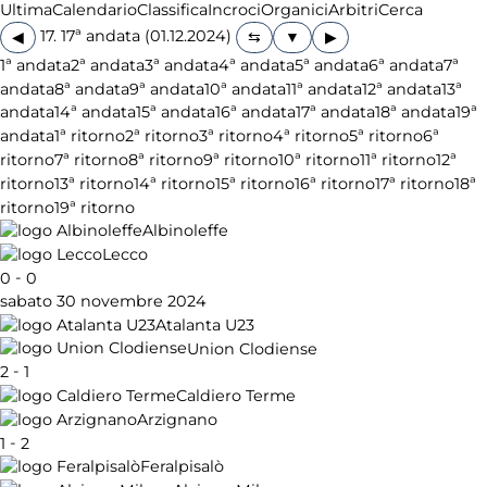
Ultima
Calendario
Classifica
Incroci
Organici
Arbitri
Cerca
17. 17ª andata (01.12.2024)
◀
▶
1ª andata
2ª andata
3ª andata
4ª andata
5ª andata
6ª andata
7ª
andata
8ª andata
9ª andata
10ª andata
11ª andata
12ª andata
13ª
andata
14ª andata
15ª andata
16ª andata
17ª andata
18ª andata
19ª
andata
1ª ritorno
2ª ritorno
3ª ritorno
4ª ritorno
5ª ritorno
6ª
ritorno
7ª ritorno
8ª ritorno
9ª ritorno
10ª ritorno
11ª ritorno
12ª
ritorno
13ª ritorno
14ª ritorno
15ª ritorno
16ª ritorno
17ª ritorno
18ª
ritorno
19ª ritorno
Albinoleffe
Lecco
-
0
0
sabato 30 novembre 2024
Atalanta U23
Union Clodiense
-
2
1
Caldiero Terme
Arzignano
-
1
2
Feralpisalò