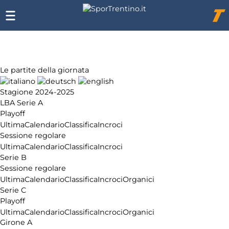
Chi
siamo
Affiliazione
Pubblicità
Le partite della giornata
Stagione 2024-2025
LBA Serie A
Playoff
Ultima
Calendario
Classifica
Incroci
Sessione regolare
Ultima
Calendario
Classifica
Incroci
Serie B
Sessione regolare
Ultima
Calendario
Classifica
Incroci
Organici
Serie C
Playoff
Ultima
Calendario
Classifica
Incroci
Organici
Girone A