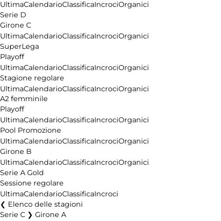
Ultima
Calendario
Classifica
Incroci
Organici
Serie D
Girone C
Ultima
Calendario
Classifica
Incroci
Organici
SuperLega
Playoff
Ultima
Calendario
Classifica
Incroci
Organici
Stagione regolare
Ultima
Calendario
Classifica
Incroci
Organici
A2 femminile
Playoff
Ultima
Calendario
Classifica
Incroci
Organici
Pool Promozione
Ultima
Calendario
Classifica
Incroci
Organici
Girone B
Ultima
Calendario
Classifica
Incroci
Organici
Serie A Gold
Sessione regolare
Ultima
Calendario
Classifica
Incroci
Elenco delle stagioni
Serie C ❯ Girone A