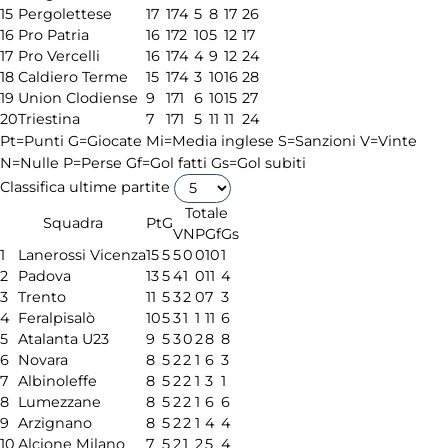
15
Pergolettese
17
17
4
5
8
17
26
16
Pro Patria
16
17
2
10
5
12
17
17
Pro Vercelli
16
17
4
4
9
12
24
18
Caldiero Terme
15
17
4
3
10
16
28
19
Union Clodiense
9
17
1
6
10
15
27
20
Triestina
7
17
1
5
11
11
24
Pt=Punti
G=Giocate
Mi=Media inglese
S=Sanzioni
V=Vinte
N=Nulle
P=Perse
Gf=Gol fatti
Gs=Gol subiti
Classifica ultime partite
Totale
Squadra
Pt
G
V
N
P
Gf
Gs
1
Lanerossi Vicenza
15
5
5
0
0
10
1
2
Padova
13
5
4
1
0
11
4
3
Trento
11
5
3
2
0
7
3
4
Feralpisalò
10
5
3
1
1
11
6
5
Atalanta U23
9
5
3
0
2
8
8
6
Novara
8
5
2
2
1
6
3
7
Albinoleffe
8
5
2
2
1
3
1
8
Lumezzane
8
5
2
2
1
6
6
9
Arzignano
8
5
2
2
1
4
4
10
Alcione Milano
7
5
2
1
2
5
4