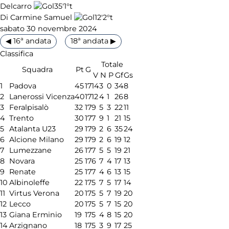
35'
1°t
Delcarro
12'
2°t
Di Carmine Samuel
sabato 30 novembre 2024
◀ 16ª andata
18ª andata ▶
Classifica
Totale
Squadra
Pt
G
V
N
P
Gf
Gs
1
Padova
45
17
14
3
0
34
8
2
Lanerossi Vicenza
40
17
12
4
1
26
8
3
Feralpisalò
32
17
9
5
3
22
11
4
Trento
30
17
7
9
1
21
15
5
Atalanta U23
29
17
9
2
6
35
24
6
Alcione Milano
29
17
9
2
6
19
12
7
Lumezzane
26
17
7
5
5
19
21
8
Novara
25
17
6
7
4
17
13
9
Renate
25
17
7
4
6
13
15
10
Albinoleffe
22
17
5
7
5
17
14
11
Virtus Verona
20
17
5
5
7
19
20
12
Lecco
20
17
5
5
7
15
20
13
Giana Erminio
19
17
5
4
8
15
20
14
Arzignano
18
17
5
3
9
17
25