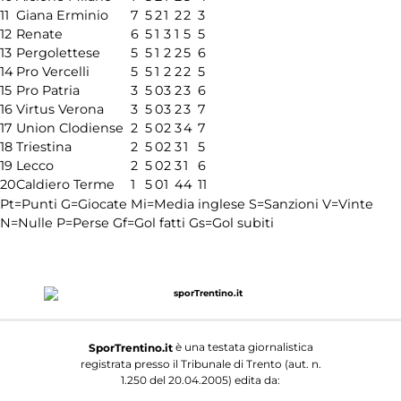
11
Giana Erminio
7
5
2
1
2
2
3
12
Renate
6
5
1
3
1
5
5
13
Pergolettese
5
5
1
2
2
5
6
14
Pro Vercelli
5
5
1
2
2
2
5
15
Pro Patria
3
5
0
3
2
3
6
16
Virtus Verona
3
5
0
3
2
3
7
17
Union Clodiense
2
5
0
2
3
4
7
18
Triestina
2
5
0
2
3
1
5
19
Lecco
2
5
0
2
3
1
6
20
Caldiero Terme
1
5
0
1
4
4
11
Pt=Punti
G=Giocate
Mi=Media inglese
S=Sanzioni
V=Vinte
N=Nulle
P=Perse
Gf=Gol fatti
Gs=Gol subiti
è una testata giornalistica
SporTrentino.it
registrata presso il Tribunale di Trento (aut. n.
1.250 del 20.04.2005) edita da: