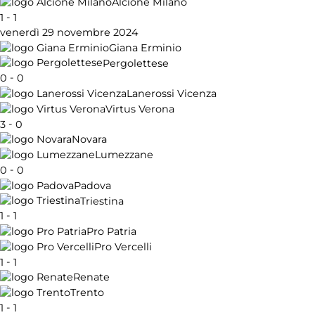
Alcione Milano
-
1
1
venerdì 29 novembre 2024
Giana Erminio
Pergolettese
-
0
0
Lanerossi Vicenza
Virtus Verona
-
3
0
Novara
Lumezzane
-
0
0
Padova
Triestina
-
1
1
Pro Patria
Pro Vercelli
-
1
1
Renate
Trento
-
1
1