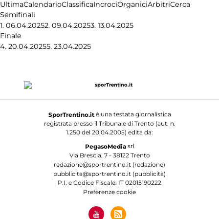
Ultima
Calendario
Classifica
Incroci
Organici
Arbitri
Cerca
Semifinali
1.
06.04.2025
2.
09.04.2025
3.
13.04.2025
Finale
4.
20.04.2025
5.
23.04.2025
è una testata giornalistica
SporTrentino.it
registrata presso il Tribunale di Trento (aut. n.
1.250 del 20.04.2005) edita da:
srl
PegasoMedia
Via Brescia, 7 - 38122 Trento
redazione@sportrentino.it (redazione)
pubblicita@sportrentino.it (pubblicità)
P.I. e Codice Fiscale: IT 02015190222
Preferenze cookie