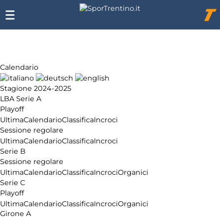
Chi
siamo
Affiliazione
Pubblicità
Calendario
Stagione 2024-2025
LBA Serie A
Playoff
Ultima
Calendario
Classifica
Incroci
Sessione regolare
Ultima
Calendario
Classifica
Incroci
Serie B
Sessione regolare
Ultima
Calendario
Classifica
Incroci
Organici
Serie C
Playoff
Ultima
Calendario
Classifica
Incroci
Organici
Girone A