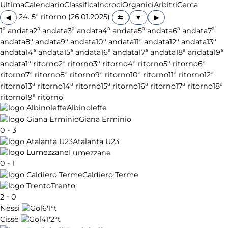
Ultima
Calendario
Classifica
Incroci
Organici
Arbitri
Cerca
24. 5ª ritorno (26.01.2025)
◀
▶
1ª andata
2ª andata
3ª andata
4ª andata
5ª andata
6ª andata
7ª
andata
8ª andata
9ª andata
10ª andata
11ª andata
12ª andata
13ª
andata
14ª andata
15ª andata
16ª andata
17ª andata
18ª andata
19ª
andata
1ª ritorno
2ª ritorno
3ª ritorno
4ª ritorno
5ª ritorno
6ª
ritorno
7ª ritorno
8ª ritorno
9ª ritorno
10ª ritorno
11ª ritorno
12ª
ritorno
13ª ritorno
14ª ritorno
15ª ritorno
16ª ritorno
17ª ritorno
18ª
ritorno
19ª ritorno
Albinoleffe
Giana Erminio
-
0
3
Atalanta U23
Lumezzane
-
0
1
Caldiero Terme
Trento
-
2
0
6'
1°t
Nessi
41'
2°t
Cisse