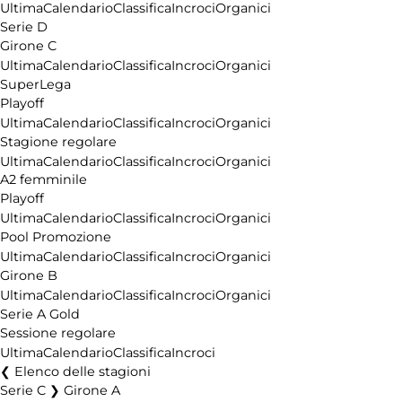
Ultima
Calendario
Classifica
Incroci
Organici
Serie D
Girone C
Ultima
Calendario
Classifica
Incroci
Organici
SuperLega
Playoff
Ultima
Calendario
Classifica
Incroci
Organici
Stagione regolare
Ultima
Calendario
Classifica
Incroci
Organici
A2 femminile
Playoff
Ultima
Calendario
Classifica
Incroci
Organici
Pool Promozione
Ultima
Calendario
Classifica
Incroci
Organici
Girone B
Ultima
Calendario
Classifica
Incroci
Organici
Serie A Gold
Sessione regolare
Ultima
Calendario
Classifica
Incroci
Elenco delle stagioni
Serie C ❯ Girone A