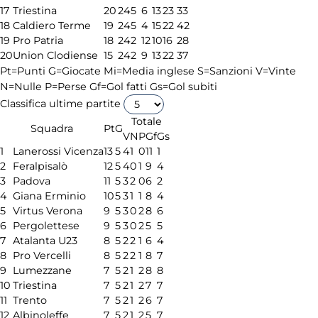
17
Triestina
20
24
5
6
13
23
33
18
Caldiero Terme
19
24
5
4
15
22
42
19
Pro Patria
18
24
2
12
10
16
28
20
Union Clodiense
15
24
2
9
13
22
37
Pt=Punti
G=Giocate
Mi=Media inglese
S=Sanzioni
V=Vinte
N=Nulle
P=Perse
Gf=Gol fatti
Gs=Gol subiti
Classifica ultime partite
Totale
Squadra
Pt
G
V
N
P
Gf
Gs
1
Lanerossi Vicenza
13
5
4
1
0
11
1
2
Feralpisalò
12
5
4
0
1
9
4
3
Padova
11
5
3
2
0
6
2
4
Giana Erminio
10
5
3
1
1
8
4
5
Virtus Verona
9
5
3
0
2
8
6
6
Pergolettese
9
5
3
0
2
5
5
7
Atalanta U23
8
5
2
2
1
6
4
8
Pro Vercelli
8
5
2
2
1
8
7
9
Lumezzane
7
5
2
1
2
8
8
10
Triestina
7
5
2
1
2
7
7
11
Trento
7
5
2
1
2
6
7
12
Albinoleffe
7
5
2
1
2
5
7