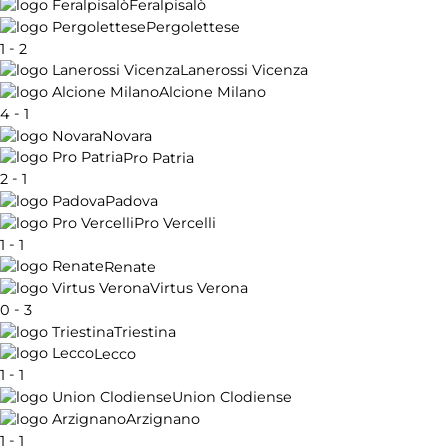
Feralpisalò
Pergolettese
-
1
2
Lanerossi Vicenza
Alcione Milano
-
4
1
Novara
Pro Patria
-
2
1
Padova
Pro Vercelli
-
1
1
Renate
Virtus Verona
-
0
3
Triestina
Lecco
-
1
1
Union Clodiense
Arzignano
-
1
1