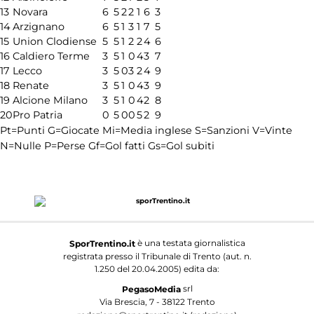
13
Novara
6
5
2
2
1
6
3
14
Arzignano
6
5
1
3
1
7
5
15
Union Clodiense
5
5
1
2
2
4
6
16
Caldiero Terme
3
5
1
0
4
3
7
17
Lecco
3
5
0
3
2
4
9
18
Renate
3
5
1
0
4
3
9
19
Alcione Milano
3
5
1
0
4
2
8
20
Pro Patria
0
5
0
0
5
2
9
Pt=Punti
G=Giocate
Mi=Media inglese
S=Sanzioni
V=Vinte
N=Nulle
P=Perse
Gf=Gol fatti
Gs=Gol subiti
è una testata giornalistica
SporTrentino.it
registrata presso il Tribunale di Trento (aut. n.
1.250 del 20.04.2005) edita da:
srl
PegasoMedia
Via Brescia, 7 - 38122 Trento