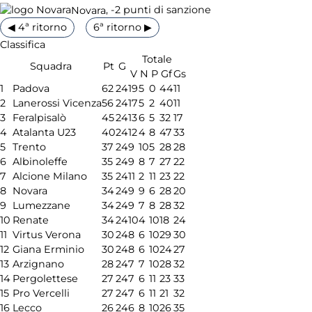
, -2 punti di sanzione
Novara
◀ 4ª ritorno
6ª ritorno ▶
Classifica
Totale
Squadra
Pt
G
V
N
P
Gf
Gs
1
Padova
62
24
19
5
0
44
11
2
Lanerossi Vicenza
56
24
17
5
2
40
11
3
Feralpisalò
45
24
13
6
5
32
17
4
Atalanta U23
40
24
12
4
8
47
33
5
Trento
37
24
9
10
5
28
28
6
Albinoleffe
35
24
9
8
7
27
22
7
Alcione Milano
35
24
11
2
11
23
22
8
Novara
34
24
9
9
6
28
20
9
Lumezzane
34
24
9
7
8
28
32
10
Renate
34
24
10
4
10
18
24
11
Virtus Verona
30
24
8
6
10
29
30
12
Giana Erminio
30
24
8
6
10
24
27
13
Arzignano
28
24
7
7
10
28
32
14
Pergolettese
27
24
7
6
11
23
33
15
Pro Vercelli
27
24
7
6
11
21
32
16
Lecco
26
24
6
8
10
26
35