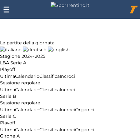
Chi
siamo
Affiliazione
Pubblicità
Le partite della giornata
Stagione 2024-2025
LBA Serie A
Playoff
Ultima
Calendario
Classifica
Incroci
Sessione regolare
Ultima
Calendario
Classifica
Incroci
Serie B
Sessione regolare
Ultima
Calendario
Classifica
Incroci
Organici
Serie C
Playoff
Ultima
Calendario
Classifica
Incroci
Organici
Girone A