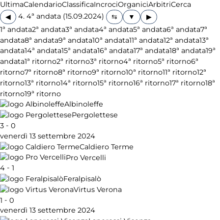
Ultima
Calendario
Classifica
Incroci
Organici
Arbitri
Cerca
4. 4ª andata (15.09.2024)
◀
▶
1ª andata
2ª andata
3ª andata
4ª andata
5ª andata
6ª andata
7ª
andata
8ª andata
9ª andata
10ª andata
11ª andata
12ª andata
13ª
andata
14ª andata
15ª andata
16ª andata
17ª andata
18ª andata
19ª
andata
1ª ritorno
2ª ritorno
3ª ritorno
4ª ritorno
5ª ritorno
6ª
ritorno
7ª ritorno
8ª ritorno
9ª ritorno
10ª ritorno
11ª ritorno
12ª
ritorno
13ª ritorno
14ª ritorno
15ª ritorno
16ª ritorno
17ª ritorno
18ª
ritorno
19ª ritorno
Albinoleffe
Pergolettese
-
3
0
venerdì 13 settembre 2024
Caldiero Terme
Pro Vercelli
-
4
1
Feralpisalò
Virtus Verona
-
1
0
venerdì 13 settembre 2024