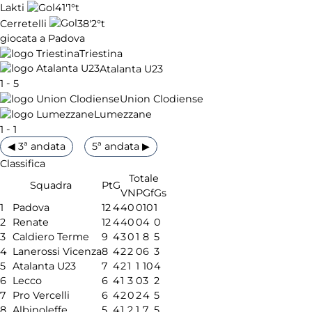
41'
1°t
Lakti
38'
2°t
Cerretelli
giocata a Padova
Triestina
Atalanta U23
-
1
5
Union Clodiense
Lumezzane
-
1
1
◀ 3ª andata
5ª andata ▶
Classifica
Totale
Squadra
Pt
G
V
N
P
Gf
Gs
1
Padova
12
4
4
0
0
10
1
2
Renate
12
4
4
0
0
4
0
3
Caldiero Terme
9
4
3
0
1
8
5
4
Lanerossi Vicenza
8
4
2
2
0
6
3
5
Atalanta U23
7
4
2
1
1
10
4
6
Lecco
6
4
1
3
0
3
2
7
Pro Vercelli
6
4
2
0
2
4
5
8
Albinoleffe
5
4
1
2
1
7
5