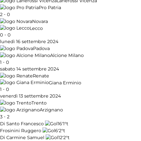
Lanerossi Vicenza
Pro Patria
-
2
0
Novara
Lecco
-
0
0
lunedì 16 settembre 2024
Padova
Alcione Milano
-
1
0
sabato 14 settembre 2024
Renate
Giana Erminio
-
1
0
venerdì 13 settembre 2024
Trento
Arzignano
-
3
2
16'
1°t
Di Santo Francesco
6'
2°t
Frosinini Ruggero
12'
2°t
Di Carmine Samuel