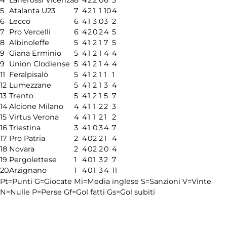
5
Atalanta U23
7
4
2
1
1
10
4
6
Lecco
6
4
1
3
0
3
2
7
Pro Vercelli
6
4
2
0
2
4
5
8
Albinoleffe
5
4
1
2
1
7
5
9
Giana Erminio
5
4
1
2
1
4
4
9
Union Clodiense
5
4
1
2
1
4
4
11
Feralpisalò
5
4
1
2
1
1
1
12
Lumezzane
5
4
1
2
1
3
4
13
Trento
5
4
1
2
1
5
7
14
Alcione Milano
4
4
1
1
2
2
3
15
Virtus Verona
4
4
1
1
2
1
2
16
Triestina
3
4
1
0
3
4
7
17
Pro Patria
2
4
0
2
2
1
4
18
Novara
2
4
0
2
2
0
4
19
Pergolettese
1
4
0
1
3
2
7
20
Arzignano
1
4
0
1
3
4
11
Pt=Punti
G=Giocate
Mi=Media inglese
S=Sanzioni
V=Vinte
N=Nulle
P=Perse
Gf=Gol fatti
Gs=Gol subiti