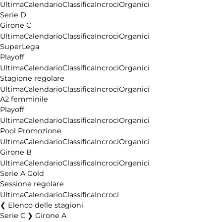
Ultima
Calendario
Classifica
Incroci
Organici
Serie D
Girone C
Ultima
Calendario
Classifica
Incroci
Organici
SuperLega
Playoff
Ultima
Calendario
Classifica
Incroci
Organici
Stagione regolare
Ultima
Calendario
Classifica
Incroci
Organici
A2 femminile
Playoff
Ultima
Calendario
Classifica
Incroci
Organici
Pool Promozione
Ultima
Calendario
Classifica
Incroci
Organici
Girone B
Ultima
Calendario
Classifica
Incroci
Organici
Serie A Gold
Sessione regolare
Ultima
Calendario
Classifica
Incroci
Elenco delle stagioni
Serie C ❯ Girone A