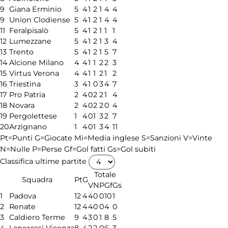
9
Giana Erminio
5
4
1
2
1
4
4
9
Union Clodiense
5
4
1
2
1
4
4
11
Feralpisalò
5
4
1
2
1
1
1
12
Lumezzane
5
4
1
2
1
3
4
13
Trento
5
4
1
2
1
5
7
14
Alcione Milano
4
4
1
1
2
2
3
15
Virtus Verona
4
4
1
1
2
1
2
16
Triestina
3
4
1
0
3
4
7
17
Pro Patria
2
4
0
2
2
1
4
18
Novara
2
4
0
2
2
0
4
19
Pergolettese
1
4
0
1
3
2
7
20
Arzignano
1
4
0
1
3
4
11
Pt=Punti
G=Giocate
Mi=Media inglese
S=Sanzioni
V=Vinte
N=Nulle
P=Perse
Gf=Gol fatti
Gs=Gol subiti
Classifica ultime partite
Totale
Squadra
Pt
G
V
N
P
Gf
Gs
1
Padova
12
4
4
0
0
10
1
2
Renate
12
4
4
0
0
4
0
3
Caldiero Terme
9
4
3
0
1
8
5
4
Lanerossi Vicenza
8
4
2
2
0
6
3