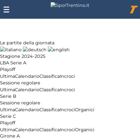
Chi
siamo
Affiliazione
Pubblicità
Le partite della giornata
Stagione 2024-2025
LBA Serie A
Playoff
Ultima
Calendario
Classifica
Incroci
Sessione regolare
Ultima
Calendario
Classifica
Incroci
Serie B
Sessione regolare
Ultima
Calendario
Classifica
Incroci
Organici
Serie C
Playoff
Ultima
Calendario
Classifica
Incroci
Organici
Girone A