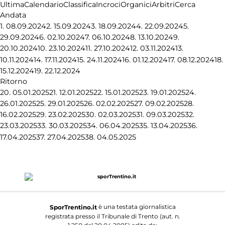
Ultima
Calendario
Classifica
Incroci
Organici
Arbitri
Cerca
Andata
1.
08.09.2024
2.
15.09.2024
3.
18.09.2024
4.
22.09.2024
5.
29.09.2024
6.
02.10.2024
7.
06.10.2024
8.
13.10.2024
9.
20.10.2024
10.
23.10.2024
11.
27.10.2024
12.
03.11.2024
13.
10.11.2024
14.
17.11.2024
15.
24.11.2024
16.
01.12.2024
17.
08.12.2024
18.
15.12.2024
19.
22.12.2024
Ritorno
20.
05.01.2025
21.
12.01.2025
22.
15.01.2025
23.
19.01.2025
24.
26.01.2025
25.
29.01.2025
26.
02.02.2025
27.
09.02.2025
28.
16.02.2025
29.
23.02.2025
30.
02.03.2025
31.
09.03.2025
32.
23.03.2025
33.
30.03.2025
34.
06.04.2025
35.
13.04.2025
36.
17.04.2025
37.
27.04.2025
38.
04.05.2025
è una testata giornalistica
SporTrentino.it
registrata presso il Tribunale di Trento (aut. n.