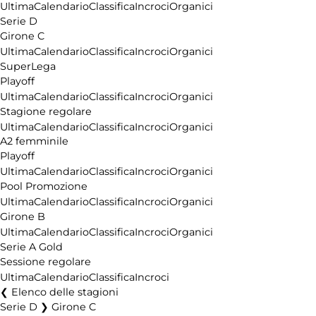
Ultima
Calendario
Classifica
Incroci
Organici
Serie D
Girone C
Ultima
Calendario
Classifica
Incroci
Organici
SuperLega
Playoff
Ultima
Calendario
Classifica
Incroci
Organici
Stagione regolare
Ultima
Calendario
Classifica
Incroci
Organici
A2 femminile
Playoff
Ultima
Calendario
Classifica
Incroci
Organici
Pool Promozione
Ultima
Calendario
Classifica
Incroci
Organici
Girone B
Ultima
Calendario
Classifica
Incroci
Organici
Serie A Gold
Sessione regolare
Ultima
Calendario
Classifica
Incroci
Elenco delle stagioni
Serie D ❯ Girone C