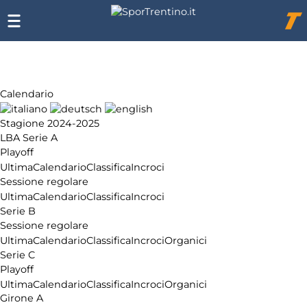
Chi
siamo
Affiliazione
Pubblicità
Calendario
Stagione 2024-2025
LBA Serie A
Playoff
Ultima
Calendario
Classifica
Incroci
Sessione regolare
Ultima
Calendario
Classifica
Incroci
Serie B
Sessione regolare
Ultima
Calendario
Classifica
Incroci
Organici
Serie C
Playoff
Ultima
Calendario
Classifica
Incroci
Organici
Girone A