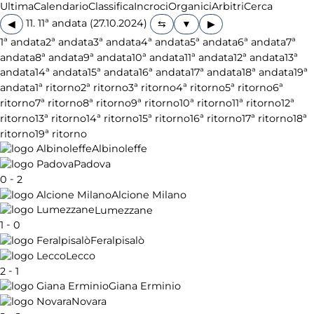
Ultima
Calendario
Classifica
Incroci
Organici
Arbitri
Cerca
11. 11ª andata (27.10.2024)
◀
▶
1ª andata
2ª andata
3ª andata
4ª andata
5ª andata
6ª andata
7ª
andata
8ª andata
9ª andata
10ª andata
11ª andata
12ª andata
13ª
andata
14ª andata
15ª andata
16ª andata
17ª andata
18ª andata
19ª
andata
1ª ritorno
2ª ritorno
3ª ritorno
4ª ritorno
5ª ritorno
6ª
ritorno
7ª ritorno
8ª ritorno
9ª ritorno
10ª ritorno
11ª ritorno
12ª
ritorno
13ª ritorno
14ª ritorno
15ª ritorno
16ª ritorno
17ª ritorno
18ª
ritorno
19ª ritorno
Albinoleffe
Padova
-
0
2
Alcione Milano
Lumezzane
-
1
0
Feralpisalò
Lecco
-
2
1
Giana Erminio
Novara