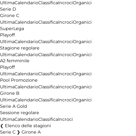
Ultima
Calendario
Classifica
Incroci
Organici
Serie D
Girone C
Ultima
Calendario
Classifica
Incroci
Organici
SuperLega
Playoff
Ultima
Calendario
Classifica
Incroci
Organici
Stagione regolare
Ultima
Calendario
Classifica
Incroci
Organici
A2 femminile
Playoff
Ultima
Calendario
Classifica
Incroci
Organici
Pool Promozione
Ultima
Calendario
Classifica
Incroci
Organici
Girone B
Ultima
Calendario
Classifica
Incroci
Organici
Serie A Gold
Sessione regolare
Ultima
Calendario
Classifica
Incroci
Elenco delle stagioni
Serie C ❯ Girone A