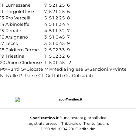
11
Lumezzane
7
5
2
1
2
5
6
11
Pergolettese
7
5
2
1
2
5
6
13
Pro Vercelli
5
5
1
2
2
5
8
14
Albinoleffe
4
5
1
1
3
4
7
15
Renate
4
5
1
1
3
2
7
16
Arzignano
3
5
1
0
4
5
7
17
Lecco
3
5
1
0
4
5
9
18
Caldiero Terme
2
5
0
2
3
3
9
19
Triestina
1
5
0
2
3
2
6
20
Union Clodiense
1
5
0
1
4
5
12
Pt=Punti
G=Giocate
Mi=Media inglese
S=Sanzioni
V=Vinte
N=Nulle
P=Perse
Gf=Gol fatti
Gs=Gol subiti
è una testata giornalistica
SporTrentino.it
registrata presso il Tribunale di Trento (aut. n.
1.250 del 20.04.2005) edita da: