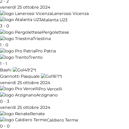
-
2
2
venerdì 25 ottobre 2024
Lanerossi Vicenza
Atalanta U23
-
3
0
Pergolettese
Triestina
-
1
0
Pro Patria
Trento
-
1
1
49'
2°t
Bashi
16'
1°t
Giannotti Pasquale
venerdì 25 ottobre 2024
Pro Vercelli
Arzignano
-
0
3
venerdì 25 ottobre 2024
Renate
Caldiero Terme
-
0
0