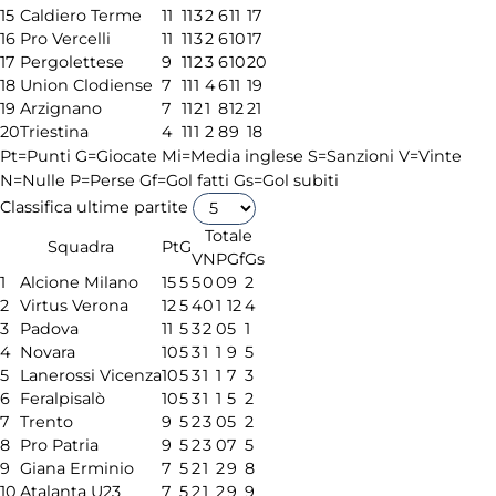
15
Caldiero Terme
11
11
3
2
6
11
17
16
Pro Vercelli
11
11
3
2
6
10
17
17
Pergolettese
9
11
2
3
6
10
20
18
Union Clodiense
7
11
1
4
6
11
19
19
Arzignano
7
11
2
1
8
12
21
20
Triestina
4
11
1
2
8
9
18
Pt=Punti
G=Giocate
Mi=Media inglese
S=Sanzioni
V=Vinte
N=Nulle
P=Perse
Gf=Gol fatti
Gs=Gol subiti
Classifica ultime partite
Totale
Squadra
Pt
G
V
N
P
Gf
Gs
1
Alcione Milano
15
5
5
0
0
9
2
2
Virtus Verona
12
5
4
0
1
12
4
3
Padova
11
5
3
2
0
5
1
4
Novara
10
5
3
1
1
9
5
5
Lanerossi Vicenza
10
5
3
1
1
7
3
6
Feralpisalò
10
5
3
1
1
5
2
7
Trento
9
5
2
3
0
5
2
8
Pro Patria
9
5
2
3
0
7
5
9
Giana Erminio
7
5
2
1
2
9
8
10
Atalanta U23
7
5
2
1
2
9
9