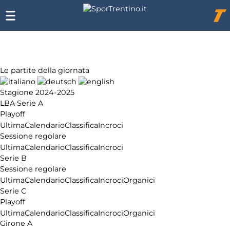
Chi
siamo
Affiliazione
Pubblicità
Le partite della giornata
Stagione 2024-2025
LBA Serie A
Playoff
Ultima
Calendario
Classifica
Incroci
Sessione regolare
Ultima
Calendario
Classifica
Incroci
Serie B
Sessione regolare
Ultima
Calendario
Classifica
Incroci
Organici
Serie C
Playoff
Ultima
Calendario
Classifica
Incroci
Organici
Girone A