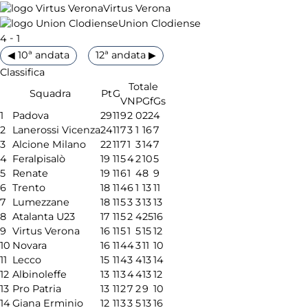
Virtus Verona
Union Clodiense
-
4
1
◀ 10ª andata
12ª andata ▶
Classifica
Totale
Squadra
Pt
G
V
N
P
Gf
Gs
1
Padova
29
11
9
2
0
22
4
2
Lanerossi Vicenza
24
11
7
3
1
16
7
3
Alcione Milano
22
11
7
1
3
14
7
4
Feralpisalò
19
11
5
4
2
10
5
5
Renate
19
11
6
1
4
8
9
6
Trento
18
11
4
6
1
13
11
7
Lumezzane
18
11
5
3
3
13
13
8
Atalanta U23
17
11
5
2
4
25
16
9
Virtus Verona
16
11
5
1
5
15
12
10
Novara
16
11
4
4
3
11
10
11
Lecco
15
11
4
3
4
13
14
12
Albinoleffe
13
11
3
4
4
13
12
13
Pro Patria
13
11
2
7
2
9
10
14
Giana Erminio
12
11
3
3
5
13
16