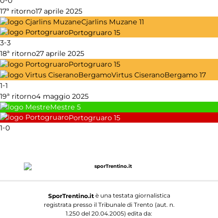
0
0
17ª ritorno
17 aprile 2025
Cjarlins Muzane
11
Portogruaro
15
-
3
3
18ª ritorno
27 aprile 2025
Portogruaro
15
Virtus CiseranoBergamo
17
-
1
1
19ª ritorno
4 maggio 2025
Mestre
5
Portogruaro
15
-
1
0
è una testata giornalistica
SporTrentino.it
registrata presso il Tribunale di Trento (aut. n.
1.250 del 20.04.2005) edita da: