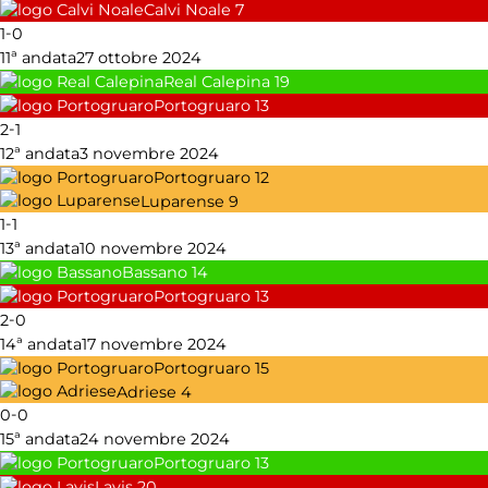
Calvi Noale
7
-
1
0
11ª andata
27 ottobre 2024
Real Calepina
19
Portogruaro
13
-
2
1
12ª andata
3 novembre 2024
Portogruaro
12
Luparense
9
-
1
1
13ª andata
10 novembre 2024
Bassano
14
Portogruaro
13
-
2
0
14ª andata
17 novembre 2024
Portogruaro
15
Adriese
4
-
0
0
15ª andata
24 novembre 2024
Portogruaro
13
Lavis
20