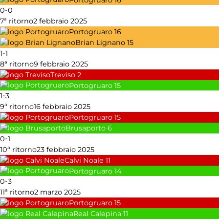
-
0
0
7ª ritorno
2 febbraio 2025
Portogruaro
16
Brian Lignano
15
-
1
1
8ª ritorno
9 febbraio 2025
Treviso
2
Portogruaro
15
-
1
3
9ª ritorno
16 febbraio 2025
Portogruaro
15
Brusaporto
6
-
0
1
10ª ritorno
23 febbraio 2025
Calvi Noale
11
Portogruaro
14
-
0
3
11ª ritorno
2 marzo 2025
Portogruaro
15
Real Calepina
11