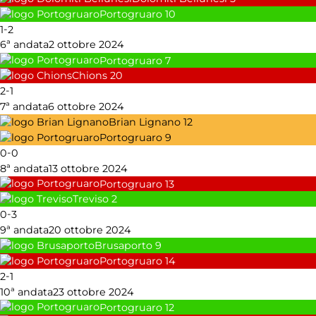
Portogruaro
10
-
1
2
6ª andata
2 ottobre 2024
Portogruaro
7
Chions
20
-
2
1
7ª andata
6 ottobre 2024
Brian Lignano
12
Portogruaro
9
-
0
0
8ª andata
13 ottobre 2024
Portogruaro
13
Treviso
2
-
0
3
9ª andata
20 ottobre 2024
Brusaporto
9
Portogruaro
14
-
2
1
10ª andata
23 ottobre 2024
Portogruaro
12