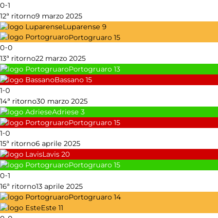
-
0
1
12ª ritorno
9 marzo 2025
Luparense
9
Portogruaro
15
-
0
0
13ª ritorno
22 marzo 2025
Portogruaro
13
Bassano
15
-
1
0
14ª ritorno
30 marzo 2025
Adriese
3
Portogruaro
15
-
1
0
15ª ritorno
6 aprile 2025
Lavis
20
Portogruaro
15
-
0
1
16ª ritorno
13 aprile 2025
Portogruaro
14
Este
11
-