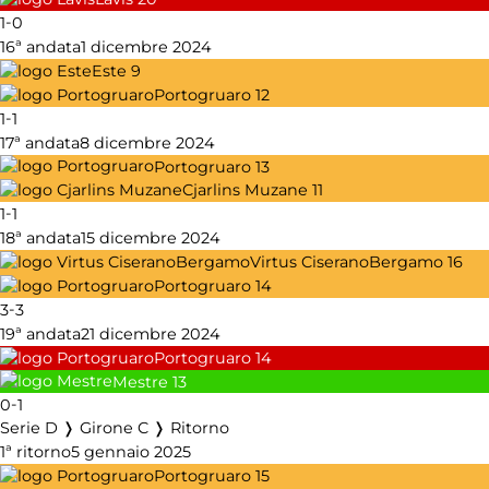
-
1
0
16ª andata
1 dicembre 2024
Este
9
Portogruaro
12
-
1
1
17ª andata
8 dicembre 2024
Portogruaro
13
Cjarlins Muzane
11
-
1
1
18ª andata
15 dicembre 2024
Virtus CiseranoBergamo
16
Portogruaro
14
-
3
3
19ª andata
21 dicembre 2024
Portogruaro
14
Mestre
13
-
0
1
Serie D ❭ Girone C ❭ Ritorno
1ª ritorno
5 gennaio 2025
Portogruaro
15