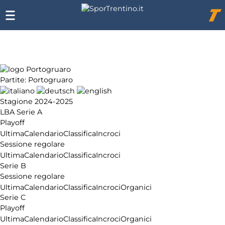
Chi
siamo
Affiliazione
Pubblicità
Partite: Portogruaro
Stagione 2024-2025
LBA Serie A
Playoff
Ultima
Calendario
Classifica
Incroci
Sessione regolare
Ultima
Calendario
Classifica
Incroci
Serie B
Sessione regolare
Ultima
Calendario
Classifica
Incroci
Organici
Serie C
Playoff
Ultima
Calendario
Classifica
Incroci
Organici