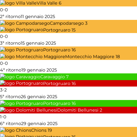
Villa Valle
6
-
0
0
2ª ritorno
11 gennaio 2025
Campodarsego
3
Portogruaro
15
-
0
0
3ª ritorno
15 gennaio 2025
Portogruaro
16
Montecchio Maggiore
18
-
0
0
4ª ritorno
19 gennaio 2025
Caravaggio
7
Portogruaro
16
-
3
2
5ª ritorno
26 gennaio 2025
Portogruaro
16
Dolomiti Bellunesi
2
-
1
0
6ª ritorno
29 gennaio 2025
Chions
19
Portogruaro
16