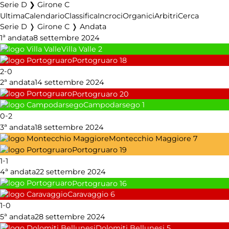
Serie D ❯ Girone C
Ultima
Calendario
Classifica
Incroci
Organici
Arbitri
Cerca
Serie D ❭ Girone C ❭ Andata
1ª andata
8 settembre 2024
Villa Valle
2
Portogruaro
18
-
2
0
2ª andata
14 settembre 2024
Portogruaro
20
Campodarsego
1
-
0
2
3ª andata
18 settembre 2024
Montecchio Maggiore
7
Portogruaro
19
-
1
1
4ª andata
22 settembre 2024
Portogruaro
16
Caravaggio
6
-
1
0
5ª andata
28 settembre 2024
Dolomiti Bellunesi
5