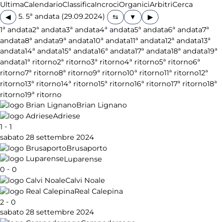
Ultima
Calendario
Classifica
Incroci
Organici
Arbitri
Cerca
5. 5ª andata (29.09.2024)
◀
▶
1ª andata
2ª andata
3ª andata
4ª andata
5ª andata
6ª andata
7ª
andata
8ª andata
9ª andata
10ª andata
11ª andata
12ª andata
13ª
andata
14ª andata
15ª andata
16ª andata
17ª andata
18ª andata
19ª
andata
1ª ritorno
2ª ritorno
3ª ritorno
4ª ritorno
5ª ritorno
6ª
ritorno
7ª ritorno
8ª ritorno
9ª ritorno
10ª ritorno
11ª ritorno
12ª
ritorno
13ª ritorno
14ª ritorno
15ª ritorno
16ª ritorno
17ª ritorno
18ª
ritorno
19ª ritorno
Brian Lignano
Adriese
-
1
1
sabato 28 settembre 2024
Brusaporto
Luparense
-
0
0
Calvi Noale
Real Calepina
-
2
0
sabato 28 settembre 2024