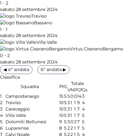
-
1
2
sabato 28 settembre 2024
Treviso
Bassano
-
1
1
sabato 28 settembre 2024
Villa Valle
Virtus CiseranoBergamo
-
0
2
sabato 28 settembre 2024
◀ 4ª andata
6ª andata ▶
Classifica
Totale
Squadra
Pt
G
V
N
P
Gf
Gs
1
Campodarsego
15
5
5
0
0
14
3
2
Treviso
10
5
3
1
1
9
4
3
Caravaggio
10
5
3
1
1
7
4
4
Villa Valle
10
5
3
1
1
7
5
5
Dolomiti Bellunesi
9
5
3
0
2
7
5
6
Luparense
8
5
2
2
1
7
5
7
Calvi Noale
8
5
2
2
1
5
4