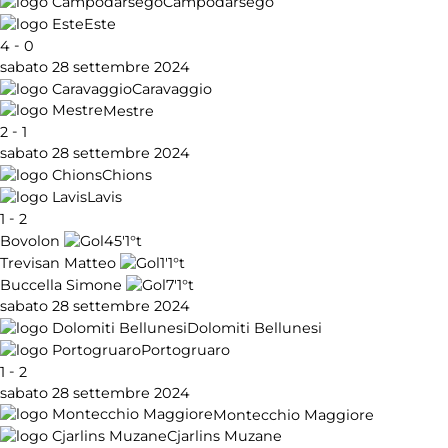
Campodarsego
Este
-
4
0
sabato 28 settembre 2024
Caravaggio
Mestre
-
2
1
sabato 28 settembre 2024
Chions
Lavis
-
1
2
45'
1°t
Bovolon
1'
1°t
Trevisan Matteo
7'
1°t
Buccella Simone
sabato 28 settembre 2024
Dolomiti Bellunesi
Portogruaro
-
1
2
sabato 28 settembre 2024
Montecchio Maggiore
Cjarlins Muzane