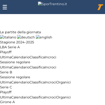
Chi
siamo
Affiliazione
Pubblicità
Le partite della giornata
Stagione 2024-2025
LBA Serie A
Playoff
Ultima
Calendario
Classifica
Incroci
Sessione regolare
Ultima
Calendario
Classifica
Incroci
Serie B
Sessione regolare
Ultima
Calendario
Classifica
Incroci
Organici
Serie C
Playoff
Ultima
Calendario
Classifica
Incroci
Organici
Girone A