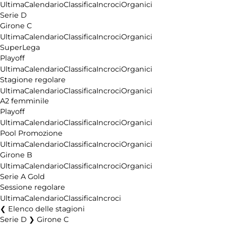
Ultima
Calendario
Classifica
Incroci
Organici
Serie D
Girone C
Ultima
Calendario
Classifica
Incroci
Organici
SuperLega
Playoff
Ultima
Calendario
Classifica
Incroci
Organici
Stagione regolare
Ultima
Calendario
Classifica
Incroci
Organici
A2 femminile
Playoff
Ultima
Calendario
Classifica
Incroci
Organici
Pool Promozione
Ultima
Calendario
Classifica
Incroci
Organici
Girone B
Ultima
Calendario
Classifica
Incroci
Organici
Serie A Gold
Sessione regolare
Ultima
Calendario
Classifica
Incroci
Elenco delle stagioni
Serie D ❯ Girone C