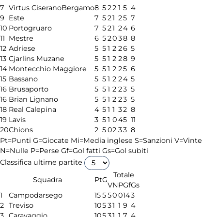
7
Virtus CiseranoBergamo
8
5
2
2
1
5
4
9
Este
7
5
2
1
2
5
7
10
Portogruaro
7
5
2
1
2
4
6
11
Mestre
6
5
2
0
3
8
8
12
Adriese
5
5
1
2
2
6
5
13
Cjarlins Muzane
5
5
1
2
2
8
9
14
Montecchio Maggiore
5
5
1
2
2
5
6
15
Bassano
5
5
1
2
2
4
5
16
Brusaporto
5
5
1
2
2
3
5
16
Brian Lignano
5
5
1
2
2
3
5
18
Real Calepina
4
5
1
1
3
2
8
19
Lavis
3
5
1
0
4
5
11
20
Chions
2
5
0
2
3
3
8
Pt=Punti
G=Giocate
Mi=Media inglese
S=Sanzioni
V=Vinte
N=Nulle
P=Perse
Gf=Gol fatti
Gs=Gol subiti
Classifica ultime partite
Totale
Squadra
Pt
G
V
N
P
Gf
Gs
1
Campodarsego
15
5
5
0
0
14
3
2
Treviso
10
5
3
1
1
9
4
3
Caravaggio
10
5
3
1
1
7
4