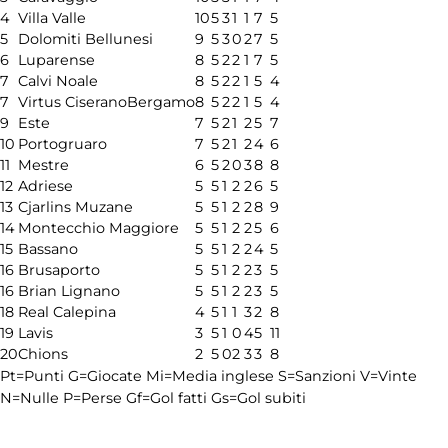
4
Villa Valle
10
5
3
1
1
7
5
5
Dolomiti Bellunesi
9
5
3
0
2
7
5
6
Luparense
8
5
2
2
1
7
5
7
Calvi Noale
8
5
2
2
1
5
4
7
Virtus CiseranoBergamo
8
5
2
2
1
5
4
9
Este
7
5
2
1
2
5
7
10
Portogruaro
7
5
2
1
2
4
6
11
Mestre
6
5
2
0
3
8
8
12
Adriese
5
5
1
2
2
6
5
13
Cjarlins Muzane
5
5
1
2
2
8
9
14
Montecchio Maggiore
5
5
1
2
2
5
6
15
Bassano
5
5
1
2
2
4
5
16
Brusaporto
5
5
1
2
2
3
5
16
Brian Lignano
5
5
1
2
2
3
5
18
Real Calepina
4
5
1
1
3
2
8
19
Lavis
3
5
1
0
4
5
11
20
Chions
2
5
0
2
3
3
8
Pt=Punti
G=Giocate
Mi=Media inglese
S=Sanzioni
V=Vinte
N=Nulle
P=Perse
Gf=Gol fatti
Gs=Gol subiti