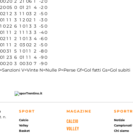
0
0
2
0
2
2
1
0
6
1
-2
0
2
0
0
5
0
0
1
2
1
4
-2
0
0
2
1
2
3
1
1
0
3
2
-5
0
0
1
1
1
3
1
2
0
2
1
-3
0
1
0
2
2
6
1
0
1
3
3
-5
0
0
1
1
1
2
1
1
1
3
3
-4
0
0
2
1
1
2
1
0
1
3
4
-6
0
0
1
1
1
2
0
3
0
2
2
-5
0
0
0
3
1
5
1
0
1
1
2
-8
0
0
1
2
3
6
0
1
1
1
4
-9
0
0
0
2
0
3
0
0
3
0
7
-9
0
=Sanzioni
V=Vinte
N=Nulle
P=Perse
Gf=Gol fatti
Gs=Gol subiti
a
SPORT
MAGAZINE
SPORTR
. n.
Calcio
Notizie
CALCIO
Volley
Campionati 
VOLLEY
Basket
Chi siamo