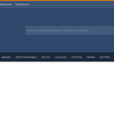
filiazione
Pubblicità
BASKET
SPORT INVERNALI
NUOTO
CICLISMO
ATLETICA
TENNIS
MOTORI