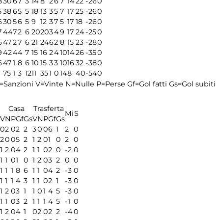
8
30
6
7
3
14
8
2
6
7
14
22
-26
0
5
38
6
5
5
18
13
3
5
7
17
25
-26
0
6
30
5
6
5
9
12
3
7
5
17
18
-26
0
7
44
7
2
6
20
20
3
4
9
17
24
-25
0
6
47
2
7
6
21
24
6
2
8
15
23
-28
0
9
42
4
4
7
15
16
2
4
10
14
26
-35
0
6
47
1
8
6
10
15
3
3
10
16
32
-38
0
9
75
1
3
12
11
35
1
0
14
8
40
-54
0
=Sanzioni
V=Vinte
N=Nulle
P=Perse
Gf=Gol fatti
Gs=Gol subiti
Casa
Trasferta
Mi
S
V
N
P
Gf
Gs
V
N
P
Gf
Gs
0
2
0
2
2
3
0
0
6
1
2
0
2
0
0
5
2
1
2
0
1
0
2
0
1
2
0
4
2
1
1
0
2
0
-2
0
1
1
0
1
0
1
2
0
3
2
0
0
1
1
1
8
6
1
1
0
4
2
-3
0
1
1
1
4
3
1
1
0
2
1
-3
0
1
2
0
3
1
1
0
1
4
5
-3
0
1
1
0
3
2
1
1
1
4
5
-1
0
1
2
0
4
1
0
2
0
2
2
-4
0