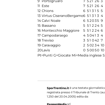
9
Portogruaro
7
5
2
1
2
6
3
11
Este
7
5
2
1
2
6
4
12
Chions
6
5
1
3
1
5
5
13
Virtus CiseranoBergamo
6
5
1
3
1
3
4
14
Calvi Noale
6
5
2
0
3
5
9
15
Bassano
5
5
1
2
2
4
5
16
Montecchio Maggiore
5
5
1
2
2
4
6
17
Campodarsego
4
5
0
4
1
3
4
18
Treviso
3
5
1
0
4
2
7
19
Caravaggio
2
5
0
2
3
4
10
20
Lavis
0
5
0
0
5
0
10
Pt=Punti
G=Giocate
Mi=Media inglese
S
è una testata giornalistic
SporTrentino.it
registrata presso il Tribunale di Trento (aut
1.250 del 20.04.2005) edita da:
srl
PegasoMedia