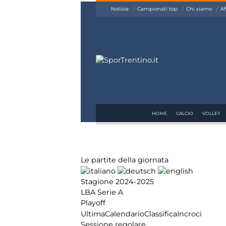
siamo
Notizie
Campionati top
Chi siamo
Af
Affiliazione
Pubblicità
HOME
CALCIO
VOLLEY
Le partite della giornata
Stagione 2024-2025
LBA Serie A
Playoff
Ultima
Calendario
Classifica
Incroci
Sessione regolare