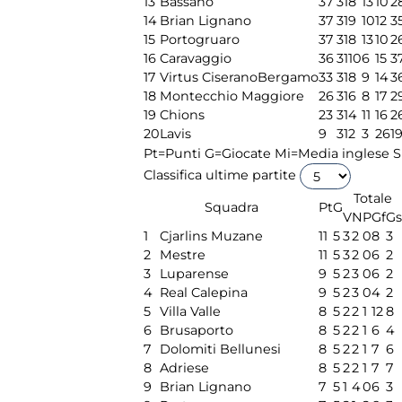
13
Bassano
37
31
8
13
10
2
14
Brian Lignano
37
31
9
10
12
3
15
Portogruaro
37
31
8
13
10
2
16
Caravaggio
36
31
10
6
15
3
17
Virtus CiseranoBergamo
33
31
8
9
14
3
18
Montecchio Maggiore
26
31
6
8
17
2
19
Chions
23
31
4
11
16
2
20
Lavis
9
31
2
3
26
1
Pt=Punti
G=Giocate
Mi=Media inglese
S
Classifica ultime partite
Totale
Squadra
Pt
G
V
N
P
Gf
Gs
1
Cjarlins Muzane
11
5
3
2
0
8
3
2
Mestre
11
5
3
2
0
6
2
3
Luparense
9
5
2
3
0
6
2
4
Real Calepina
9
5
2
3
0
4
2
5
Villa Valle
8
5
2
2
1
12
8
6
Brusaporto
8
5
2
2
1
6
4
7
Dolomiti Bellunesi
8
5
2
2
1
7
6
8
Adriese
8
5
2
2
1
7
7
9
Brian Lignano
7
5
1
4
0
6
3