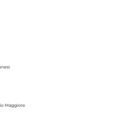
unesi
io Maggiore