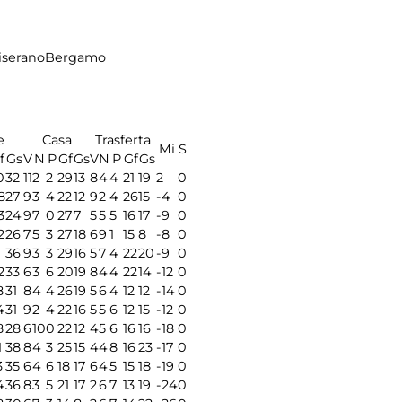
CiseranoBergamo
e
Casa
Trasferta
Mi
S
f
Gs
V
N
P
Gf
Gs
V
N
P
Gf
Gs
0
32
11
2
2
29
13
8
4
4
21
19
2
0
8
27
9
3
4
22
12
9
2
4
26
15
-4
0
3
24
9
7
0
27
7
5
5
5
16
17
-9
0
2
26
7
5
3
27
18
6
9
1
15
8
-8
0
36
9
3
3
29
16
5
7
4
22
20
-9
0
2
33
6
3
6
20
19
8
4
4
22
14
-12
0
8
31
8
4
4
26
19
5
6
4
12
12
-14
0
4
31
9
2
4
22
16
5
5
6
12
15
-12
0
8
28
6
10
0
22
12
4
5
6
16
16
-18
0
1
38
8
4
3
25
15
4
4
8
16
23
-17
0
3
35
6
4
6
18
17
6
4
5
15
18
-19
0
4
36
8
3
5
21
17
2
6
7
13
19
-24
0