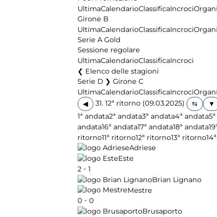
Ultima
Calendario
Classifica
Incroci
Organi
Girone B
Ultima
Calendario
Classifica
Incroci
Organi
Serie A Gold
Sessione regolare
Ultima
Calendario
Classifica
Incroci
Elenco delle stagioni
Serie D ❯ Girone C
Ultima
Calendario
Classifica
Incroci
Organi
31. 12ª ritorno (09.03.2025)
◀
1ª andata
2ª andata
3ª andata
4ª andata
5ª
andata
16ª andata
17ª andata
18ª andata
19
ritorno
11ª ritorno
12ª ritorno
13ª ritorno
14ª
Adriese
Este
-
2
1
Brian Lignano
Mestre
-
0
0
Brusaporto