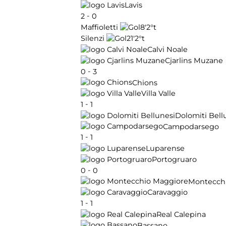
Lavis
-
2
0
8'
2°t
Maffioletti
21'
2°t
Silenzi
Calvi Noale
Cjarlins Muzane
-
0
3
Chions
Villa Valle
-
1
1
Dolomiti Bell
Campodarsego
-
1
1
Luparense
Portogruaro
-
0
0
Montecch
Caravaggio
-
1
1
Real Calepina
Bassano