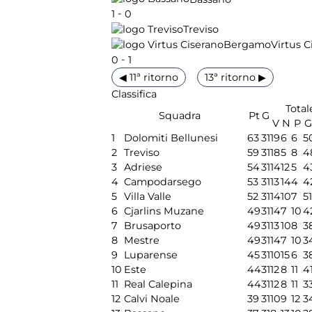
-
1
0
Treviso
Virtus 
-
0
1
◀ 11ª ritorno
13ª ritorno ▶
Classifica
Total
Squadra
Pt
G
V
N
P
G
1
Dolomiti Bellunesi
63
31
19
6
6
5
2
Treviso
59
31
18
5
8
4
3
Adriese
54
31
14
12
5
4
4
Campodarsego
53
31
13
14
4
4
5
Villa Valle
52
31
14
10
7
51
6
Cjarlins Muzane
49
31
14
7
10
4
7
Brusaporto
49
31
13
10
8
3
8
Mestre
49
31
14
7
10
3
9
Luparense
45
31
10
15
6
3
10
Este
44
31
12
8
11
4
11
Real Calepina
44
31
12
8
11
3
12
Calvi Noale
39
31
10
9
12
3