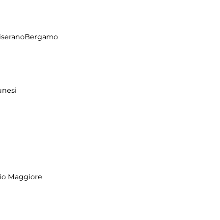
CiseranoBergamo
unesi
io Maggiore