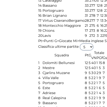
13
Caravaggio
35
27
10
5
12
3
14
Bassano
33
27
7
12
8
2
15
Portogruaro
33
27
7
12
8
2
16
Brian Lignano
31
27
8
7
12
3
17
Virtus CiseranoBergamo
28
27
7
7
13
3
18
Montecchio Maggiore
21
27
5
6
16
2
19
Chions
17
27
3
8
16
2
20
Lavis
9
27
2
3
22
1
Pt=Punti
G=Giocate
Mi=Media inglese
S
Classifica ultime partite
Totale
Squadra
Pt
G
V
N
P
Gf
Gs
1
Dolomiti Bellunesi
12
5
4
0
1
15
8
2
Mestre
12
5
4
0
1
5
3
3
Cjarlins Muzane
9
5
3
0
2
9
7
4
Villa Valle
8
5
2
2
1
9
7
5
Portogruaro
8
5
2
2
1
7
5
6
Este
8
5
2
2
1
6
5
7
Adriese
8
5
2
2
1
4
3
8
Real Calepina
8
5
2
2
1
9
9
9
Bassano
8
5
2
2
1
7
7