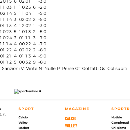
2
0
1
5
6
0
2
0
1
1
-3
0
1
1
0
3
1
1
0
2
5
6
-2
0
0
2
1
4
5
1
1
0
4
1
-5
0
1
1
1
4
3
0
2
0
2
2
-5
0
0
1
1
3
4
1
2
0
2
1
-3
0
1
0
2
3
5
1
0
1
3
2
-5
0
1
0
2
4
3
0
1
1
1
3
-7
0
1
1
1
4
4
0
0
2
2
4
-7
0
0
1
2
2
4
0
2
0
2
2
-8
0
0
1
2
1
4
0
1
1
3
4
-9
0
0
1
1
2
5
0
0
3
2
9
-8
0
=Sanzioni
V=Vinte
N=Nulle
P=Perse
Gf=Gol fatti
Gs=Gol subiti
a
SPORT
MAGAZINE
SPORTR
. n.
Calcio
Notizie
CALCIO
Volley
Campionati 
VOLLEY
Basket
Chi siamo