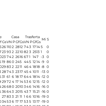
e
Casa
Trasferta
Mi
S
f
Gs
V
N
P
Gf
Gs
V
N
P
Gf
Gs
5
26
11
0
2
28
12
7
4
3
17
14
5
0
7
23
9
3
2
22
10
8
2
3
25
13
1
0
0
23
7
4
2
26
16
6
7
1
14
7
-3
0
6
19
8
6
0
24
5
4
4
5
12
14
-9
0
0
29
8
3
2
22
11
4
6
4
18
18
-8
0
3
28
7
4
3
23
17
4
5
4
10
11
-13
0
6
31
6
1
6
18
17
6
4
4
18
14
-12
0
9
29
7
2
4
17
14
5
3
6
12
15
-12
0
4
26
6
8
0
20
10
3
4
6
14
16
-16
0
5
36
6
4
3
20
15
4
3
7
15
21
-16
0
1
27
8
3
3
21
11
1
6
6
10
16
-19
0
0
34
5
3
6
17
17
5
3
5
13
17
-19
0