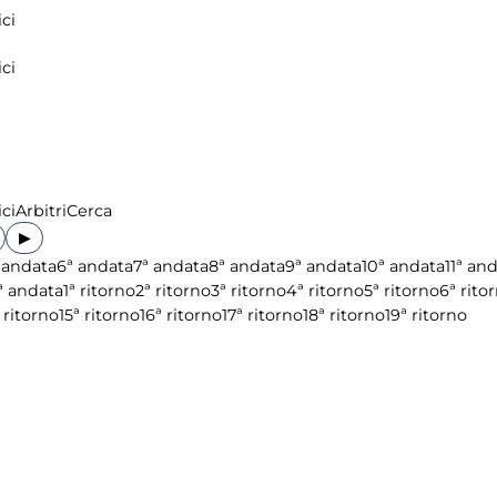
ci
ci
ci
Arbitri
Cerca
▶
 andata
6ª andata
7ª andata
8ª andata
9ª andata
10ª andata
11ª an
ª andata
1ª ritorno
2ª ritorno
3ª ritorno
4ª ritorno
5ª ritorno
6ª rito
 ritorno
15ª ritorno
16ª ritorno
17ª ritorno
18ª ritorno
19ª ritorno