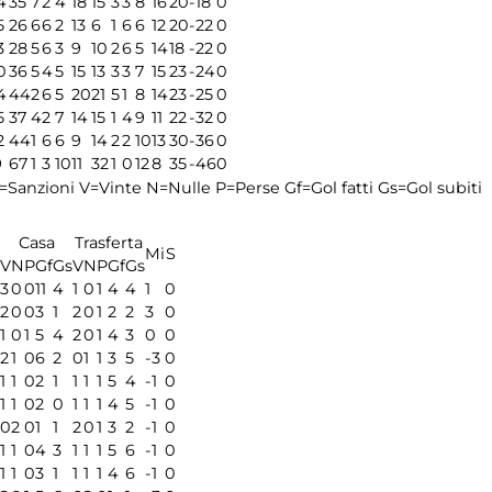
4
35
7
2
4
18
15
3
3
8
16
20
-18
0
5
26
6
6
2
13
6
1
6
6
12
20
-22
0
3
28
5
6
3
9
10
2
6
5
14
18
-22
0
0
36
5
4
5
15
13
3
3
7
15
23
-24
0
4
44
2
6
5
20
21
5
1
8
14
23
-25
0
5
37
4
2
7
14
15
1
4
9
11
22
-32
0
2
44
1
6
6
9
14
2
2
10
13
30
-36
0
9
67
1
3
10
11
32
1
0
12
8
35
-46
0
=Sanzioni
V=Vinte
N=Nulle
P=Perse
Gf=Gol fatti
Gs=Gol subiti
Casa
Trasferta
Mi
S
V
N
P
Gf
Gs
V
N
P
Gf
Gs
3
0
0
11
4
1
0
1
4
4
1
0
2
0
0
3
1
2
0
1
2
2
3
0
1
0
1
5
4
2
0
1
4
3
0
0
2
1
0
6
2
0
1
1
3
5
-3
0
1
1
0
2
1
1
1
1
5
4
-1
0
1
1
0
2
0
1
1
1
4
5
-1
0
0
2
0
1
1
2
0
1
3
2
-1
0
1
1
0
4
3
1
1
1
5
6
-1
0
1
1
0
3
1
1
1
1
4
6
-1
0