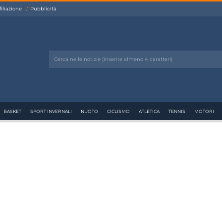
filiazione
Pubblicità
BASKET
SPORT INVERNALI
NUOTO
CICLISMO
ATLETICA
TENNIS
MOTORI