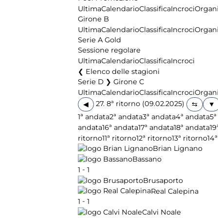
Ultima
Calendario
Classifica
Incroci
Organi
Girone B
Ultima
Calendario
Classifica
Incroci
Organi
Serie A Gold
Sessione regolare
Ultima
Calendario
Classifica
Incroci
Elenco delle stagioni
Serie D ❯ Girone C
Ultima
Calendario
Classifica
Incroci
Organi
27. 8ª ritorno (09.02.2025)
◀
1ª andata
2ª andata
3ª andata
4ª andata
5ª
andata
16ª andata
17ª andata
18ª andata
19
ritorno
11ª ritorno
12ª ritorno
13ª ritorno
14ª
Brian Lignano
Bassano
-
1
1
Brusaporto
Real Calepina
-
1
1
Calvi Noale