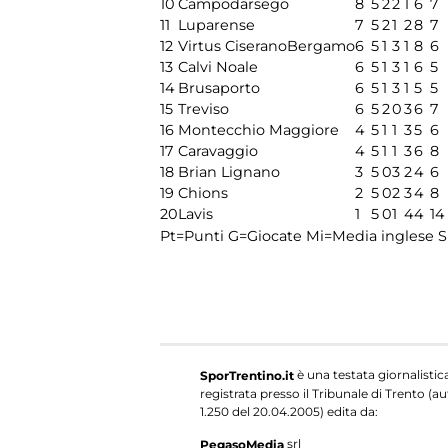
10
Campodarsego
8
5
2
2
1
6
7
11
Luparense
7
5
2
1
2
8
7
12
Virtus CiseranoBergamo
6
5
1
3
1
8
6
13
Calvi Noale
6
5
1
3
1
6
5
14
Brusaporto
6
5
1
3
1
5
5
15
Treviso
6
5
2
0
3
6
7
16
Montecchio Maggiore
4
5
1
1
3
5
6
17
Caravaggio
4
5
1
1
3
6
8
18
Brian Lignano
3
5
0
3
2
4
6
19
Chions
2
5
0
2
3
4
8
20
Lavis
1
5
0
1
4
4
14
Pt=Punti
G=Giocate
Mi=Media inglese
S
è una testata giornalistic
SporTrentino.it
registrata presso il Tribunale di Trento (aut
1.250 del 20.04.2005) edita da:
srl
PegasoMedia