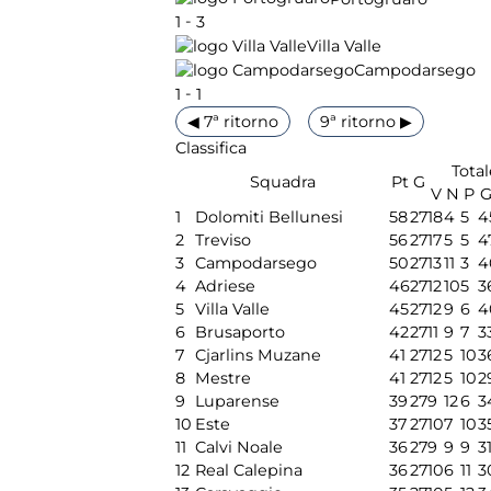
-
1
3
Villa Valle
Campodarsego
-
1
1
◀ 7ª ritorno
9ª ritorno ▶
Classifica
Total
Squadra
Pt
G
V
N
P
G
1
Dolomiti Bellunesi
58
27
18
4
5
4
2
Treviso
56
27
17
5
5
4
3
Campodarsego
50
27
13
11
3
4
4
Adriese
46
27
12
10
5
3
5
Villa Valle
45
27
12
9
6
4
6
Brusaporto
42
27
11
9
7
3
7
Cjarlins Muzane
41
27
12
5
10
3
8
Mestre
41
27
12
5
10
2
9
Luparense
39
27
9
12
6
3
10
Este
37
27
10
7
10
3
11
Calvi Noale
36
27
9
9
9
3
12
Real Calepina
36
27
10
6
11
3