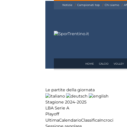
siamo
Notizie
Campionati top
Chi siamo
Af
Affiliazione
Pubblicità
HOME
CALCIO
VOLLEY
Le partite della giornata
Stagione 2024-2025
LBA Serie A
Playoff
Ultima
Calendario
Classifica
Incroci
Sessione regolare