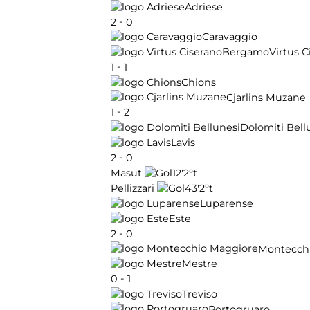
Adriese
-
2
0
Caravaggio
Virtus 
-
1
1
Chions
Cjarlins Muzane
-
1
2
Dolomiti Bell
Lavis
-
2
0
12'
2°t
Masut
43'
2°t
Pellizzari
Luparense
Este
-
2
0
Montecch
Mestre
-
0
1
Treviso
Portogruaro