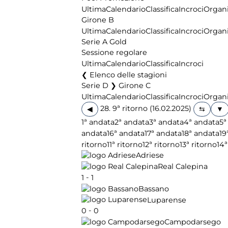
Ultima
Calendario
Classifica
Incroci
Organi
Girone B
Ultima
Calendario
Classifica
Incroci
Organi
Serie A Gold
Sessione regolare
Ultima
Calendario
Classifica
Incroci
Elenco delle stagioni
Serie D ❯ Girone C
Ultima
Calendario
Classifica
Incroci
Organi
28. 9ª ritorno (16.02.2025)
◀
1ª andata
2ª andata
3ª andata
4ª andata
5ª
andata
16ª andata
17ª andata
18ª andata
19
ritorno
11ª ritorno
12ª ritorno
13ª ritorno
14ª
Adriese
Real Calepina
-
1
1
Bassano
Luparense
-
0
0
Campodarsego