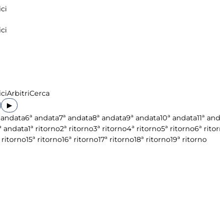
ci
ci
ci
Arbitri
Cerca
▶
 andata
6ª andata
7ª andata
8ª andata
9ª andata
10ª andata
11ª an
ª andata
1ª ritorno
2ª ritorno
3ª ritorno
4ª ritorno
5ª ritorno
6ª rito
 ritorno
15ª ritorno
16ª ritorno
17ª ritorno
18ª ritorno
19ª ritorno