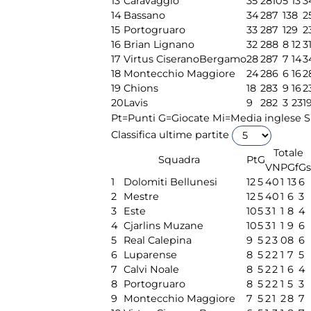
13
Caravaggio
35
28
10
5
13
3
14
Bassano
34
28
7
13
8
2
15
Portogruaro
33
28
7
12
9
2
16
Brian Lignano
32
28
8
8
12
3
17
Virtus CiseranoBergamo
28
28
7
7
14
3
18
Montecchio Maggiore
24
28
6
6
16
2
19
Chions
18
28
3
9
16
2
20
Lavis
9
28
2
3
23
1
Pt=Punti
G=Giocate
Mi=Media inglese
S
Classifica ultime partite
Totale
Squadra
Pt
G
V
N
P
Gf
Gs
1
Dolomiti Bellunesi
12
5
4
0
1
13
6
2
Mestre
12
5
4
0
1
6
3
3
Este
10
5
3
1
1
8
4
4
Cjarlins Muzane
10
5
3
1
1
9
6
5
Real Calepina
9
5
2
3
0
8
6
6
Luparense
8
5
2
2
1
7
5
7
Calvi Noale
8
5
2
2
1
6
4
8
Portogruaro
8
5
2
2
1
5
3
9
Montecchio Maggiore
7
5
2
1
2
8
7