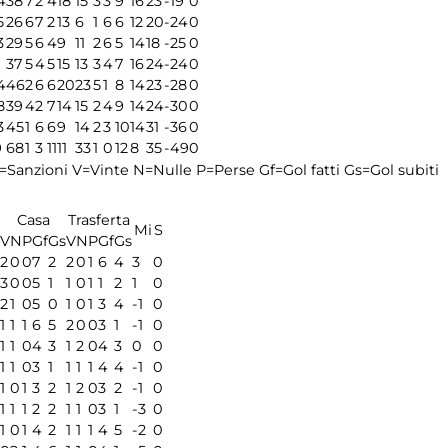
4
38
7
2
4
18
15
3
3
9
16
23
-19
0
5
26
6
7
2
13
6
1
6
6
12
20
-24
0
3
29
5
6
4
9
11
2
6
5
14
18
-25
0
1
37
5
4
5
15
13
3
4
7
16
24
-24
0
4
46
2
6
6
20
23
5
1
8
14
23
-28
0
8
39
4
2
7
14
15
2
4
9
14
24
-30
0
3
45
1
6
6
9
14
2
3
10
14
31
-36
0
9
68
1
3
11
11
33
1
0
12
8
35
-49
0
=Sanzioni
V=Vinte
N=Nulle
P=Perse
Gf=Gol fatti
Gs=Gol subiti
Casa
Trasferta
Mi
S
V
N
P
Gf
Gs
V
N
P
Gf
Gs
2
0
0
7
2
2
0
1
6
4
3
0
3
0
0
5
1
1
0
1
1
2
1
0
2
1
0
5
0
1
0
1
3
4
-1
0
1
1
1
6
5
2
0
0
3
1
-1
0
1
1
0
4
3
1
2
0
4
3
0
0
1
1
0
3
1
1
1
1
4
4
-1
0
1
0
1
3
2
1
2
0
3
2
-1
0
1
1
1
2
2
1
1
0
3
1
-3
0
1
0
1
4
2
1
1
1
4
5
-2
0