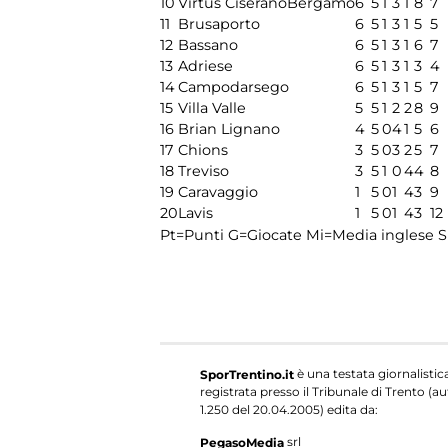
10
Virtus CiseranoBergamo
6
5
1
3
1
8
7
11
Brusaporto
6
5
1
3
1
5
5
12
Bassano
6
5
1
3
1
6
7
13
Adriese
6
5
1
3
1
3
4
14
Campodarsego
6
5
1
3
1
5
7
15
Villa Valle
5
5
1
2
2
8
9
16
Brian Lignano
4
5
0
4
1
5
6
17
Chions
3
5
0
3
2
5
7
18
Treviso
3
5
1
0
4
4
8
19
Caravaggio
1
5
0
1
4
3
9
20
Lavis
1
5
0
1
4
3
12
Pt=Punti
G=Giocate
Mi=Media inglese
S
è una testata giornalistic
SporTrentino.it
registrata presso il Tribunale di Trento (aut
1.250 del 20.04.2005) edita da:
srl
PegasoMedia