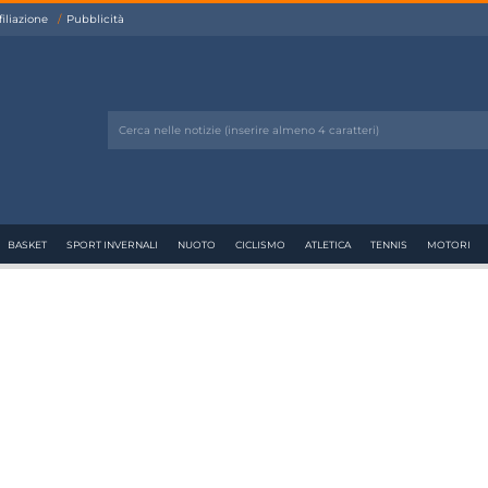
filiazione
Pubblicità
BASKET
SPORT INVERNALI
NUOTO
CICLISMO
ATLETICA
TENNIS
MOTORI