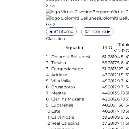
-
2
3
Virtus 
Dolomiti Bell
-
0
2
◀ 8ª ritorno
10ª ritorno ▶
Classifica
Total
Squadra
Pt
G
V
N
P
G
1
Dolomiti Bellunesi
61
28
19
4
5
4
2
Treviso
56
28
17
5
6
4
3
Campodarsego
51
28
13
12
3
4
4
Adriese
47
28
12
11
5
3
5
Villa Valle
45
28
12
9
7
4
6
Brusaporto
45
28
12
9
7
3
7
Mestre
44
28
13
5
10
3
8
Cjarlins Muzane
42
28
12
6
10
3
9
Luparense
40
28
9
13
6
3
10
Este
40
28
11
7
10
3
11
Calvi Noale
39
28
10
9
9
3
12
Real Calepina
37
28
10
7
11
3