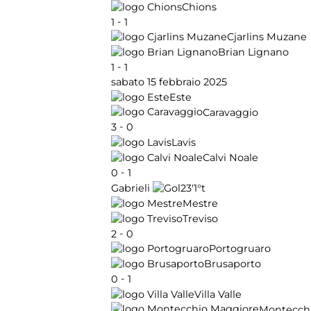
Chions
-
1
1
Cjarlins Muzane
Brian Lignano
-
1
1
sabato 15 febbraio 2025
Este
Caravaggio
-
3
0
Lavis
Calvi Noale
-
0
1
23'
1°t
Gabrieli
Mestre
Treviso
-
2
0
Portogruaro
Brusaporto
-
0
1
Villa Valle
Montecch