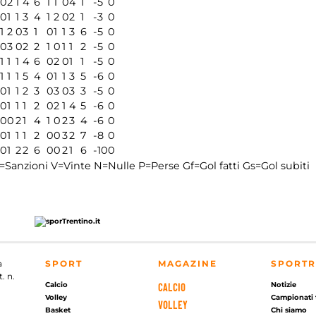
0
2
1
4
6
1
1
0
4
1
-5
0
0
1
1
3
4
1
2
0
2
1
-3
0
1
2
0
3
1
0
1
1
3
6
-5
0
0
3
0
2
2
1
0
1
1
2
-5
0
1
1
1
4
6
0
2
0
1
1
-5
0
1
1
1
5
4
0
1
1
3
5
-6
0
0
1
1
2
3
0
3
0
3
3
-5
0
0
1
1
1
2
0
2
1
4
5
-6
0
0
0
2
1
4
1
0
2
3
4
-6
0
0
1
1
1
2
0
0
3
2
7
-8
0
0
1
2
2
6
0
0
2
1
6
-10
0
=Sanzioni
V=Vinte
N=Nulle
P=Perse
Gf=Gol fatti
Gs=Gol subiti
a
SPORT
MAGAZINE
SPORTR
. n.
Calcio
Notizie
CALCIO
Volley
Campionati 
VOLLEY
Basket
Chi siamo