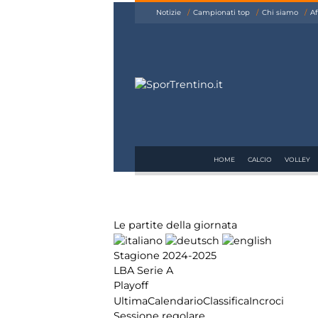
siamo
Notizie
Campionati top
Chi siamo
Af
Affiliazione
Pubblicità
HOME
CALCIO
VOLLEY
Le partite della giornata
Stagione 2024-2025
LBA Serie A
Playoff
Ultima
Calendario
Classifica
Incroci
Sessione regolare