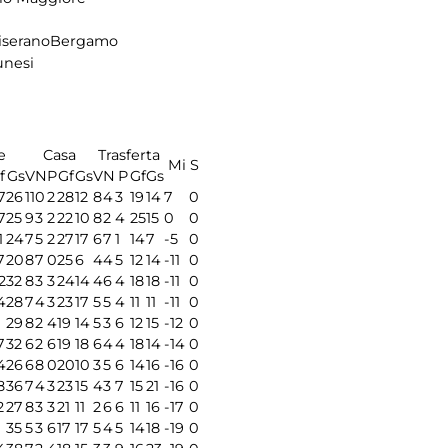
CiseranoBergamo
unesi
e
Casa
Trasferta
Mi
S
f
Gs
V
N
P
Gf
Gs
V
N
P
Gf
Gs
7
26
11
0
2
28
12
8
4
3
19
14
7
0
7
25
9
3
2
22
10
8
2
4
25
15
0
0
1
24
7
5
2
27
17
6
7
1
14
7
-5
0
7
20
8
7
0
25
6
4
4
5
12
14
-11
0
2
32
8
3
3
24
14
4
6
4
18
18
-11
0
4
28
7
4
3
23
17
5
5
4
11
11
-11
0
1
29
8
2
4
19
14
5
3
6
12
15
-12
0
7
32
6
2
6
19
18
6
4
4
18
14
-14
0
4
26
6
8
0
20
10
3
5
6
14
16
-16
0
8
36
7
4
3
23
15
4
3
7
15
21
-16
0
2
27
8
3
3
21
11
2
6
6
11
16
-17
0
1
35
5
3
6
17
17
5
4
5
14
18
-19
0