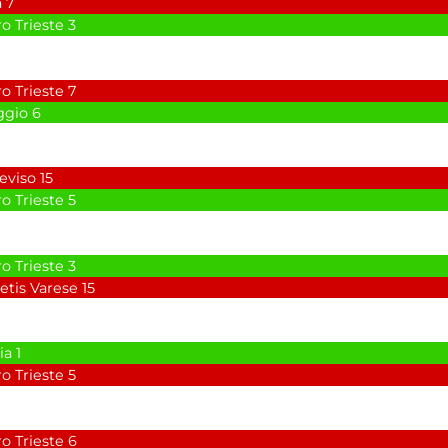
a
7
o Trieste
3
o Trieste
7
ggio
6
reviso
15
o Trieste
5
o Trieste
3
tis Varese
15
ia
1
o Trieste
5
o Trieste
6