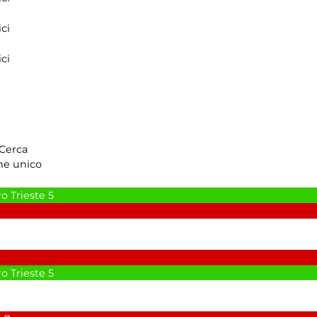
ci
ci
Cerca
ne unico
o Trieste
5
o Trieste
5