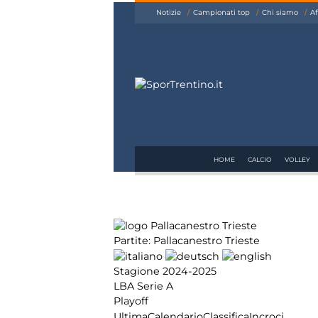
siamo
Notizie
Campionati top
Chi siamo
Af
Affiliazione
Pubblicità
HOME
CALCIO
VOLLEY
Partite: Pallacanestro Trieste
Stagione 2024-2025
LBA Serie A
Playoff
Ultima
Calendario
Classifica
Incroci