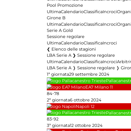
Pool Promozione
Ultima
Calendario
Classifica
Incroci
Organi
Girone B
Ultima
Calendario
Classifica
Incroci
Organi
Serie A Gold
Sessione regolare
Ultima
Calendario
Classifica
Incroci
Elenco delle stagioni
LBA Serie A ❯ Sessione regolare
Ultima
Calendario
Classifica
Incroci
Arbitri
LBA Serie A ❭ Sessione regolare ❭ Giro
1ª giornata
29 settembre 2024
Pallacanestr
EA7 Milano
11
-
84
78
2ª giornata
6 ottobre 2024
Napoli
12
Pallacanestr
-
83
92
3ª giornata
12 ottobre 2024