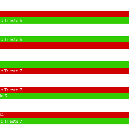
o Trieste
6
o Trieste
6
8
o Trieste
7
o Trieste
7
ia
3
14
o Trieste
7