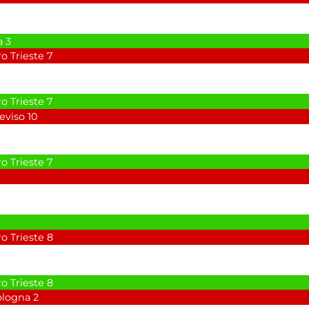
a
3
o Trieste
7
o Trieste
7
reviso
10
o Trieste
7
o Trieste
8
o Trieste
8
ologna
2