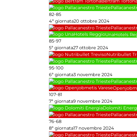
Bertram Torton
Pallacanestr
-
82
85
4ª giornata
20 ottobre 2024
Pallacanestr
UnaHotels Re
-
85
97
5ª giornata
27 ottobre 2024
Nutribullet T
Pallacanestr
-
95
100
6ª giornata
3 novembre 2024
Pallacanestr
Openjobme
-
107
81
7ª giornata
9 novembre 2024
Dolomiti Energ
Pallacanestr
-
76
68
8ª giornata
17 novembre 2024
Pallacanestr