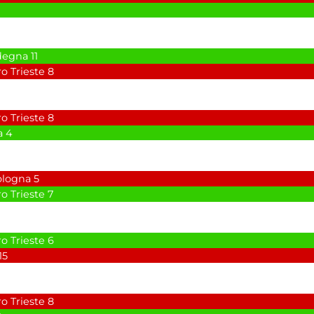
degna
11
o Trieste
8
o Trieste
8
a
4
ologna
5
o Trieste
7
o Trieste
6
15
o Trieste
8