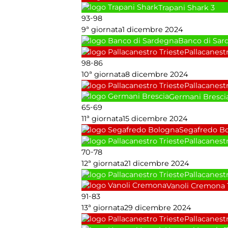
Trapani Shark
3
-
93
98
9ª giornata
1 dicembre 2024
Banco di Sar
Pallacanestr
-
98
86
10ª giornata
8 dicembre 2024
Pallacanestr
Germani Bresci
-
65
69
11ª giornata
15 dicembre 2024
Segafredo B
Pallacanestr
-
70
78
12ª giornata
21 dicembre 2024
Pallacanestr
Vanoli Cremona
-
91
83
13ª giornata
29 dicembre 2024
Pallacanestr