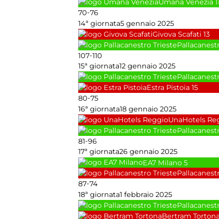
Umana Venezia
1
-
70
76
14ª giornata
5 gennaio 2025
Givova Scafati
13
Pallacanestr
-
107
110
15ª giornata
12 gennaio 2025
Pallacanestr
Estra Pistoia
15
-
80
75
16ª giornata
18 gennaio 2025
UnaHotels Re
Pallacanestr
-
81
96
17ª giornata
26 gennaio 2025
EA7 Milano
5
Pallacanestr
-
87
74
18ª giornata
1 febbraio 2025
Pallacanestr
Bertram Torton