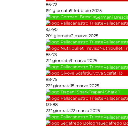
-
86
72
19ª giornata
9 febbraio 2025
Germani Bresci
Pallacanestr
-
93
90
20ª giornata
2 marzo 2025
Pallacanestr
Nutribullet T
-
85
73
21ª giornata
9 marzo 2025
Pallacanestr
Givova Scafati
13
-
88
75
22ª giornata
15 marzo 2025
Trapani Shark
1
Pallacanestr
-
131
88
23ª giornata
22 marzo 2025
Pallacanestr
Segafredo B