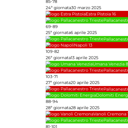
-
85
78
24ª giornata
30 marzo 2025
Estra Pistoia
16
Pallacanestr
-
69
89
25ª giornata
6 aprile 2025
Pallacanestr
Napoli
13
-
109
82
26ª giornata
13 aprile 2025
Umana Venezia
Pallacanestr
-
103
71
27ª giornata
20 aprile 2025
Pallacanestr
Dolomiti Energ
-
88
94
28ª giornata
28 aprile 2025
Vanoli Cremona
Pallacanestr
-
81
101