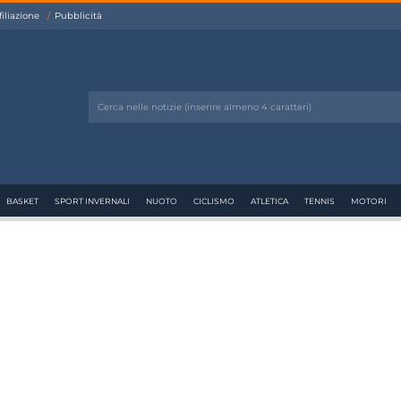
filiazione
Pubblicità
BASKET
SPORT INVERNALI
NUOTO
CICLISMO
ATLETICA
TENNIS
MOTORI