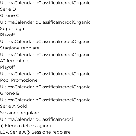
Ultima
Calendario
Classifica
Incroci
Organici
Serie D
Girone C
Ultima
Calendario
Classifica
Incroci
Organici
SuperLega
Playoff
Ultima
Calendario
Classifica
Incroci
Organici
Stagione regolare
Ultima
Calendario
Classifica
Incroci
Organici
A2 femminile
Playoff
Ultima
Calendario
Classifica
Incroci
Organici
Pool Promozione
Ultima
Calendario
Classifica
Incroci
Organici
Girone B
Ultima
Calendario
Classifica
Incroci
Organici
Serie A Gold
Sessione regolare
Ultima
Calendario
Classifica
Incroci
Elenco delle stagioni
LBA Serie A ❯ Sessione regolare