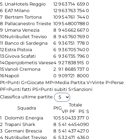
5
UnaHotels Reggio
12
9
6
3
714
659
0
6
EA7 Milano
12
9
6
3
763
754
0
7
Bertram Tortona
10
9
5
4
761
744
0
8
Pallacanestro Trieste
10
9
5
4
800
788
0
9
Umana Venezia
8
9
4
5
662
667
0
10
Nutribullet Treviso
8
9
4
5
760
769
0
11
Banco di Sardegna
6
9
3
6
751
778
0
12
Estra Pistoia
6
9
3
6
705
740
0
13
Givova Scafati
6
9
3
6
735
796
0
14
Openjobmetis Varese
4
9
2
7
838
915
0
15
Vanoli Cremona
2
9
1
8
685
737
0
16
Napoli
0
9
0
9
721
800
0
Pt=Punti
G=Giocate
MP=Media Partita
V=Vinte
P=Perse
PF=Punti fatti
PS=Punti subiti
S=Sanzioni
Classifica ultime partite
Totale
Squadra
Pt
G
V
P
PF
PS
S
1
Dolomiti Energia
10
5
5
0
433
377
0
2
Trapani Shark
8
5
4
1
445
409
0
3
Germani Brescia
8
5
4
1
437
427
0
4
Nutribullet Treviso
6
5
3
2
471
436
0