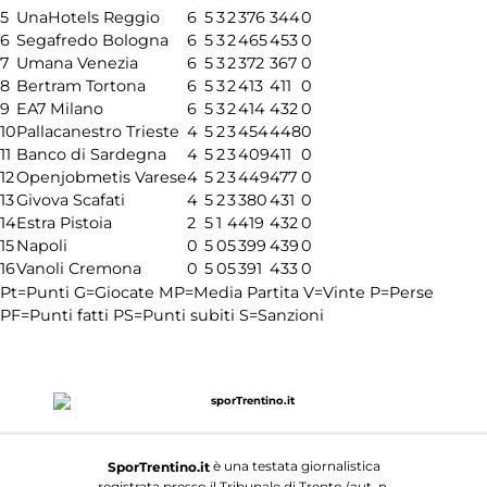
5
UnaHotels Reggio
6
5
3
2
376
344
0
6
Segafredo Bologna
6
5
3
2
465
453
0
7
Umana Venezia
6
5
3
2
372
367
0
8
Bertram Tortona
6
5
3
2
413
411
0
9
EA7 Milano
6
5
3
2
414
432
0
10
Pallacanestro Trieste
4
5
2
3
454
448
0
11
Banco di Sardegna
4
5
2
3
409
411
0
12
Openjobmetis Varese
4
5
2
3
449
477
0
13
Givova Scafati
4
5
2
3
380
431
0
14
Estra Pistoia
2
5
1
4
419
432
0
15
Napoli
0
5
0
5
399
439
0
16
Vanoli Cremona
0
5
0
5
391
433
0
Pt=Punti
G=Giocate
MP=Media Partita
V=Vinte
P=Perse
PF=Punti fatti
PS=Punti subiti
S=Sanzioni
è una testata giornalistica
SporTrentino.it
registrata presso il Tribunale di Trento (aut. n.