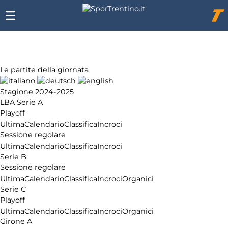
Chi
siamo
Affiliazione
Pubblicità
Le partite della giornata
Stagione 2024-2025
LBA Serie A
Playoff
Ultima
Calendario
Classifica
Incroci
Sessione regolare
Ultima
Calendario
Classifica
Incroci
Serie B
Sessione regolare
Ultima
Calendario
Classifica
Incroci
Organici
Serie C
Playoff
Ultima
Calendario
Classifica
Incroci
Organici
Girone A