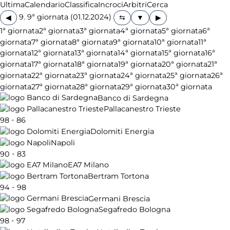
Ultima
Calendario
Classifica
Incroci
Arbitri
Cerca
9. 9ª giornata (01.12.2024)
◀
▶
1ª giornata
2ª giornata
3ª giornata
4ª giornata
5ª giornata
6ª
giornata
7ª giornata
8ª giornata
9ª giornata
10ª giornata
11ª
giornata
12ª giornata
13ª giornata
14ª giornata
15ª giornata
16ª
giornata
17ª giornata
18ª giornata
19ª giornata
20ª giornata
21ª
giornata
22ª giornata
23ª giornata
24ª giornata
25ª giornata
26ª
giornata
27ª giornata
28ª giornata
29ª giornata
30ª giornata
Banco di Sardegna
Pallacanestro Trieste
-
98
86
Dolomiti Energia
Napoli
-
90
83
EA7 Milano
Bertram Tortona
-
94
98
Germani Brescia
Segafredo Bologna
-
98
97