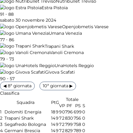
Nutribullet Treviso
Estra Pistoia
-
91
88
sabato 30 novembre 2024
Openjobmetis Varese
Umana Venezia
-
77
86
Trapani Shark
Vanoli Cremona
-
79
73
UnaHotels Reggio
Givova Scafati
-
90
57
◀ 8ª giornata
10ª giornata ▶
Classifica
Totale
Squadra
Pt
G
V
P
PF
PS
S
1
Dolomiti Energia
18
9
9
0
796
699
0
2
Trapani Shark
14
9
7
2
830
756
0
3
Segafredo Bologna
14
9
7
2
799
758
0
4
Germani Brescia
14
9
7
2
829
789
0