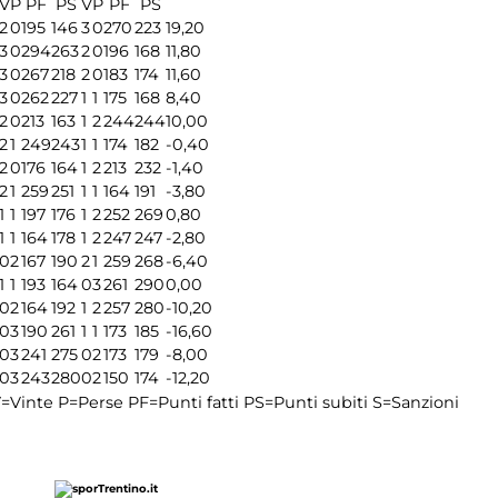
V
P
PF
PS
V
P
PF
PS
2
0
195
146
3
0
270
223
19,20
3
0
294
263
2
0
196
168
11,80
3
0
267
218
2
0
183
174
11,60
3
0
262
227
1
1
175
168
8,40
2
0
213
163
1
2
244
244
10,00
2
1
249
243
1
1
174
182
-0,40
2
0
176
164
1
2
213
232
-1,40
2
1
259
251
1
1
164
191
-3,80
1
1
197
176
1
2
252
269
0,80
1
1
164
178
1
2
247
247
-2,80
0
2
167
190
2
1
259
268
-6,40
1
1
193
164
0
3
261
290
0,00
0
2
164
192
1
2
257
280
-10,20
0
3
190
261
1
1
173
185
-16,60
0
3
241
275
0
2
173
179
-8,00
0
3
243
280
0
2
150
174
-12,20
=Vinte
P=Perse
PF=Punti fatti
PS=Punti subiti
S=Sanzioni