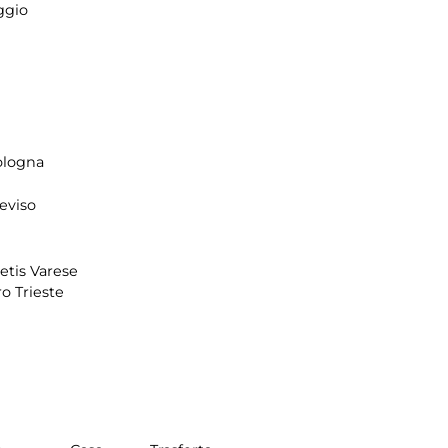
ggio
ologna
reviso
tis Varese
o Trieste