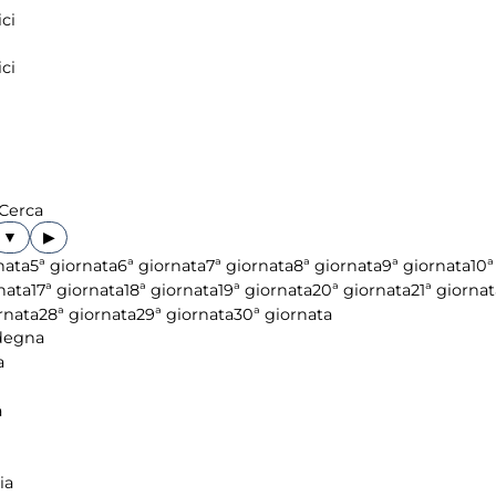
ci
ci
Cerca
▶
nata
5ª giornata
6ª giornata
7ª giornata
8ª giornata
9ª giornata
10ª
nata
17ª giornata
18ª giornata
19ª giornata
20ª giornata
21ª giornat
rnata
28ª giornata
29ª giornata
30ª giornata
degna
a
a
ia