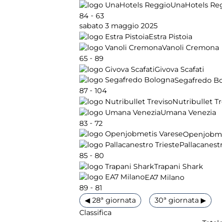
UnaHotels Re
-
84
63
sabato 3 maggio 2025
Estra Pistoia
Vanoli Cremona
-
65
89
Givova Scafati
Segafredo B
-
87
104
Nutribullet T
Umana Venezia
-
83
72
Openjobme
Pallacanestr
-
85
80
Trapani Shark
EA7 Milano
-
89
81
◀ 28ª giornata
30ª giornata ▶
Classifica