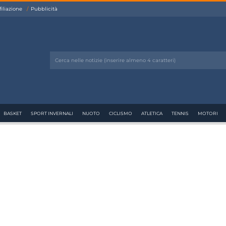
filiazione
Pubblicità
BASKET
SPORT INVERNALI
NUOTO
CICLISMO
ATLETICA
TENNIS
MOTORI