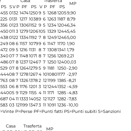
e
Casa
Trasferta
MP
PS
S
V
P
PF
PS
V
P
PF
PS
2455
0
13
2
1474
1250
9
5
1268
1205
9,90
2225
0
13
1
1217
1038
9
6
1263
1187
8,79
2356
0
12
3
1306
1152
9
5
1234
1204
6,34
2450
0
11
3
1279
1206
10
5
1329
1244
5,45
2438
0
12
2
1334
1192
7
8
1249
1246
5,00
2249
0
8
6
1157
1079
9
6
1147
1170
1,90
2472
0
9
5
1216
1131
8
7
1308
1341
1,79
2340
0
7
7
1148
1071
8
7
1256
1269
2,21
2486
0
7
8
1237
1246
7
7
1250
1240
0,03
2529
0
7
8
1264
1279
5
9
1181
1250
-2,90
2444
0
8
7
1278
1267
4
10
1080
1177
-2,97
2763
0
8
7
1326
1378
2
12
1199
1385
-8,21
2553
0
6
8
1176
1201
3
12
1244
1352
-4,59
2440
0
5
9
1129
1155
4
11
1171
1285
-4,83
2687
0
4
11
1333
1405
2
12
1127
1282
-7,83
2583
0
3
12
1199
1347
3
11
1091
1236
-10,10
=Vinte
P=Perse
PF=Punti fatti
PS=Punti subiti
S=Sanzioni
Casa
Trasferta
MP