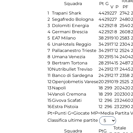
Total
Squadra
Pt
G
V
P
PF
1
Trapani Shark
44
29
22
7
2742
2
Segafredo Bologna
44
29
22
7
2480
3
Dolomiti Energia
42
29
21
8
2540
4
Germani Brescia
42
29
21
8
2608
5
EA7 Milano
38
29
19
10
2583
6
UnaHotels Reggio
34
29
17
12
2304
7
Pallacanestro Trieste
34
29
17
12
2524
8
Umana Venezia
30
29
15
14
2404
9
Bertram Tortona
28
29
14
15
2487
10
Nutribullet Treviso
24
29
12
17
2445
11
Banco di Sardegna
24
29
12
17
2358
12
Openjobmetis Varese
20
29
10
19
2525
13
Napoli
18
29
9
20
2420
14
Vanoli Cremona
18
29
9
20
2300
15
Givova Scafati
12
29
6
23
2460
16
Estra Pistoia
12
29
6
23
2290
Pt=Punti
G=Giocate
MP=Media Partita
V
Classifica ultime partite
Totale
Squadra
Pt
G