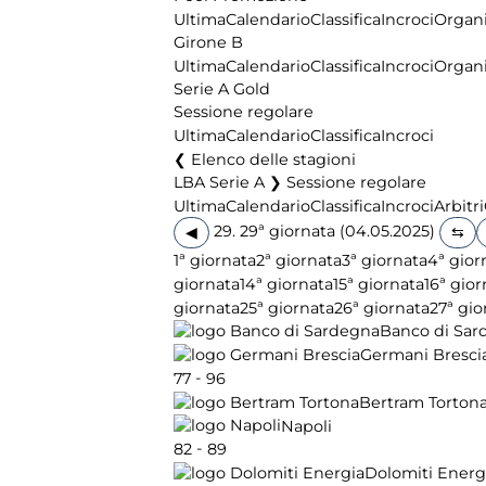
Ultima
Calendario
Classifica
Incroci
Organi
Girone B
Ultima
Calendario
Classifica
Incroci
Organi
Serie A Gold
Sessione regolare
Ultima
Calendario
Classifica
Incroci
Elenco delle stagioni
LBA Serie A ❯ Sessione regolare
Ultima
Calendario
Classifica
Incroci
Arbitri
29. 29ª giornata (04.05.2025)
◀
1ª giornata
2ª giornata
3ª giornata
4ª gior
giornata
14ª giornata
15ª giornata
16ª gior
giornata
25ª giornata
26ª giornata
27ª gio
Banco di Sar
Germani Bresci
-
77
96
Bertram Torton
Napoli
-
82
89
Dolomiti Energ