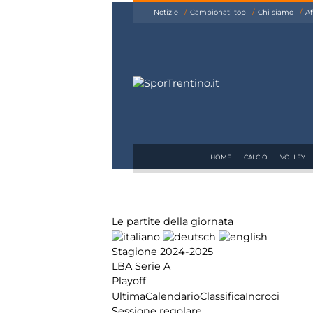
siamo
Notizie
Campionati top
Chi siamo
Af
Affiliazione
Pubblicità
HOME
CALCIO
VOLLEY
Le partite della giornata
Stagione 2024-2025
LBA Serie A
Playoff
Ultima
Calendario
Classifica
Incroci
Sessione regolare