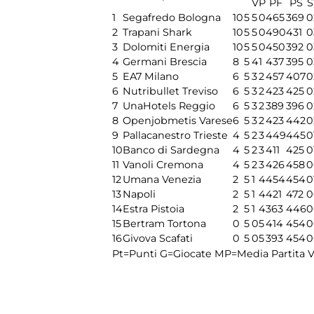
V
P
PF
PS
S
1
Segafredo Bologna
10
5
5
0
465
369
0
2
Trapani Shark
10
5
5
0
490
431
0
3
Dolomiti Energia
10
5
5
0
450
392
0
4
Germani Brescia
8
5
4
1
437
395
0
5
EA7 Milano
6
5
3
2
457
407
0
6
Nutribullet Treviso
6
5
3
2
423
425
0
7
UnaHotels Reggio
6
5
3
2
389
396
0
8
Openjobmetis Varese
6
5
3
2
423
442
0
9
Pallacanestro Trieste
4
5
2
3
449
445
0
10
Banco di Sardegna
4
5
2
3
411
425
0
11
Vanoli Cremona
4
5
2
3
426
458
0
12
Umana Venezia
2
5
1
4
454
454
0
13
Napoli
2
5
1
4
421
472
0
14
Estra Pistoia
2
5
1
4
363
446
0
15
Bertram Tortona
0
5
0
5
414
454
0
16
Givova Scafati
0
5
0
5
393
454
0
Pt=Punti
G=Giocate
MP=Media Partita
V