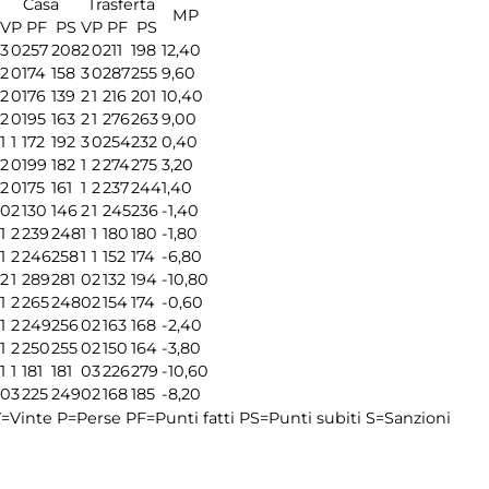
Casa
Trasferta
MP
V
P
PF
PS
V
P
PF
PS
3
0
257
208
2
0
211
198
12,40
2
0
174
158
3
0
287
255
9,60
2
0
176
139
2
1
216
201
10,40
2
0
195
163
2
1
276
263
9,00
1
1
172
192
3
0
254
232
0,40
2
0
199
182
1
2
274
275
3,20
2
0
175
161
1
2
237
244
1,40
0
2
130
146
2
1
245
236
-1,40
1
2
239
248
1
1
180
180
-1,80
1
2
246
258
1
1
152
174
-6,80
2
1
289
281
0
2
132
194
-10,80
1
2
265
248
0
2
154
174
-0,60
1
2
249
256
0
2
163
168
-2,40
1
2
250
255
0
2
150
164
-3,80
1
1
181
181
0
3
226
279
-10,60
0
3
225
249
0
2
168
185
-8,20
=Vinte
P=Perse
PF=Punti fatti
PS=Punti subiti
S=Sanzioni