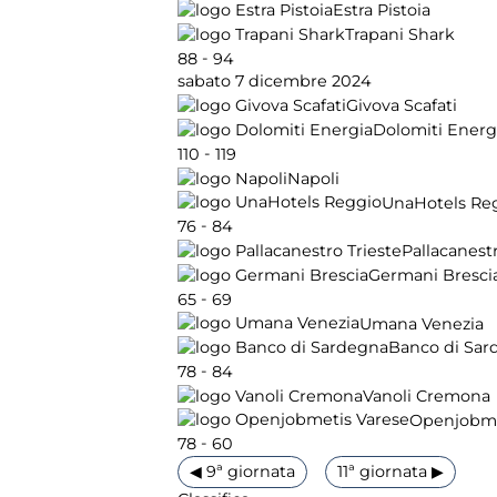
Estra Pistoia
Trapani Shark
-
88
94
sabato 7 dicembre 2024
Givova Scafati
Dolomiti Energ
-
110
119
Napoli
UnaHotels Re
-
76
84
Pallacanestr
Germani Bresci
-
65
69
Umana Venezia
Banco di Sar
-
78
84
Vanoli Cremona
Openjobme
-
78
60
◀ 9ª giornata
11ª giornata ▶