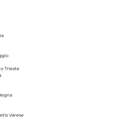
ia
ggio
o Trieste
a
degna
tis Varese