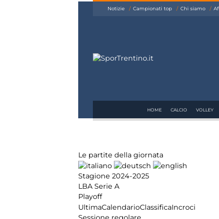
siamo
Notizie
Campionati top
Chi siamo
Af
Affiliazione
Pubblicità
HOME
CALCIO
VOLLEY
Le partite della giornata
Stagione 2024-2025
LBA Serie A
Playoff
Ultima
Calendario
Classifica
Incroci
Sessione regolare