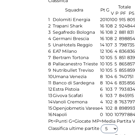
Classifica
Totale
Squadra
Pt
G
V
P
PF
PS
1
Dolomiti Energia
20
10
10
0
915
80
2
Trapani Shark
16
10
8
2
924
84
3
Segafredo Bologna
16
10
8
2
881
831
4
Germani Brescia
16
10
8
2
898
85
5
UnaHotels Reggio
14
10
7
3
798
735
6
EA7 Milano
12
10
6
4
836
836
7
Bertram Tortona
10
10
5
5
851
839
8
Pallacanestro Trieste
10
10
5
5
865
857
9
Nutribullet Treviso
10
10
5
5
855
859
10
Umana Venezia
8
10
4
6
740
751
11
Banco di Sardegna
8
10
4
6
835
856
12
Estra Pistoia
6
10
3
7
793
83
13
Givova Scafati
6
10
3
7
845
915
14
Vanoli Cremona
4
10
2
8
763
797
15
Openjobmetis Varese
4
10
2
8
898
993
16
Napoli
0
10
0
10
797
88
Pt=Punti
G=Giocate
MP=Media Partita
V
Classifica ultime partite