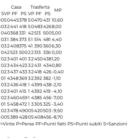
Casa
Trasferta
MP
S
V
P
PF
PS
V
P
PF
PS
9
0
5
0
445
378
5
0
470
431
10,60
4
0
3
2
441
418
5
0
483
426
8,00
0
4
0
368
331
4
2
513
500
5,00
4
0
3
1
384
373
5
1
514
481
4,40
0
3
2
408
375
4
1
390
360
6,30
0
4
2
523
500
2
2
313
336
0,00
0
2
3
401
401
3
2
450
438
1,20
0
2
3
434
423
3
2
431
434
0,80
0
2
3
437
433
3
2
418
426
-0,40
0
1
4
348
369
3
2
392
382
-1,10
0
3
2
436
418
1
4
399
438
-2,10
4
0
2
3
401
415
1
4
392
419
-4,10
0
2
3
460
459
1
4
385
456
-7,00
0
1
5
458
472
1
3
305
325
-3,40
0
2
3
478
490
0
5
420
503
-9,50
4
0
0
5
389
428
0
5
408
456
-8,70
=Vinte
P=Perse
PF=Punti fatti
PS=Punti subiti
S=Sanzioni