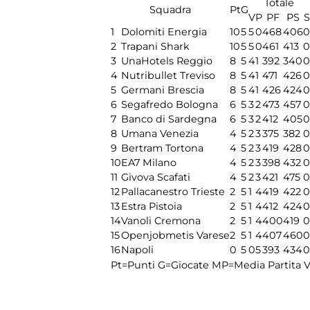
Totale
Squadra
Pt
G
V
P
PF
PS
S
1
Dolomiti Energia
10
5
5
0
468
406
0
2
Trapani Shark
10
5
5
0
461
413
0
3
UnaHotels Reggio
8
5
4
1
392
340
0
4
Nutribullet Treviso
8
5
4
1
471
426
0
5
Germani Brescia
8
5
4
1
426
424
0
6
Segafredo Bologna
6
5
3
2
473
457
0
7
Banco di Sardegna
6
5
3
2
412
405
0
8
Umana Venezia
4
5
2
3
375
382
0
9
Bertram Tortona
4
5
2
3
419
428
0
10
EA7 Milano
4
5
2
3
398
432
0
11
Givova Scafati
4
5
2
3
421
475
0
12
Pallacanestro Trieste
2
5
1
4
419
422
0
13
Estra Pistoia
2
5
1
4
412
424
0
14
Vanoli Cremona
2
5
1
4
400
419
0
15
Openjobmetis Varese
2
5
1
4
407
460
0
16
Napoli
0
5
0
5
393
434
0
Pt=Punti
G=Giocate
MP=Media Partita
V