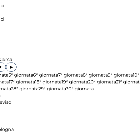
ci
ci
Cerca
▶
nata
5ª giornata
6ª giornata
7ª giornata
8ª giornata
9ª giornata
10ª
nata
17ª giornata
18ª giornata
19ª giornata
20ª giornata
21ª giornat
rnata
28ª giornata
29ª giornata
30ª giornata
a
reviso
ologna