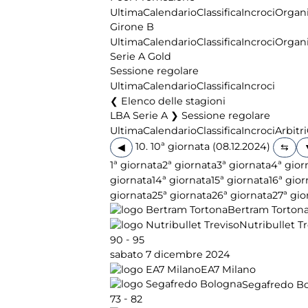
Ultima
Calendario
Classifica
Incroci
Organi
Girone B
Ultima
Calendario
Classifica
Incroci
Organi
Serie A Gold
Sessione regolare
Ultima
Calendario
Classifica
Incroci
Elenco delle stagioni
LBA Serie A ❯ Sessione regolare
Ultima
Calendario
Classifica
Incroci
Arbitri
10. 10ª giornata (08.12.2024)
◀
1ª giornata
2ª giornata
3ª giornata
4ª gior
giornata
14ª giornata
15ª giornata
16ª gior
giornata
25ª giornata
26ª giornata
27ª gio
Bertram Torton
Nutribullet T
-
90
95
sabato 7 dicembre 2024
EA7 Milano
Segafredo B
-
73
82