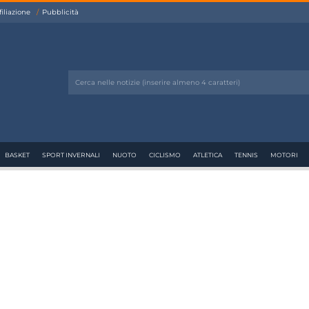
filiazione
Pubblicità
BASKET
SPORT INVERNALI
NUOTO
CICLISMO
ATLETICA
TENNIS
MOTORI