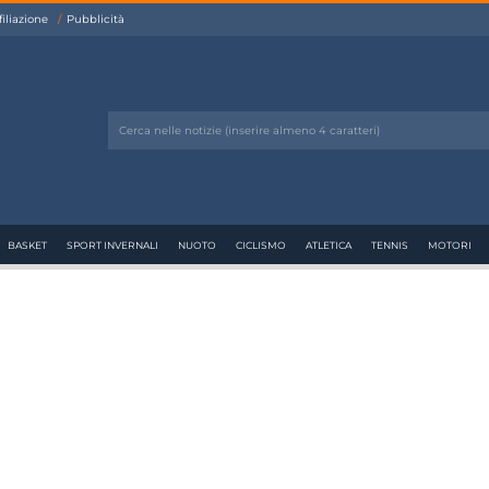
filiazione
Pubblicità
BASKET
SPORT INVERNALI
NUOTO
CICLISMO
ATLETICA
TENNIS
MOTORI