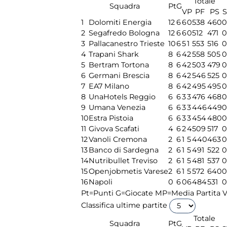
Totale
Squadra
Pt
G
V
P
PF
PS
S
1
Dolomiti Energia
12
6
6
0
538
460
0
2
Segafredo Bologna
12
6
6
0
512
471
0
3
Pallacanestro Trieste
10
6
5
1
553
516
0
4
Trapani Shark
8
6
4
2
558
505
0
5
Bertram Tortona
8
6
4
2
503
479
0
6
Germani Brescia
8
6
4
2
546
525
0
7
EA7 Milano
8
6
4
2
495
495
0
8
UnaHotels Reggio
6
6
3
3
476
468
0
9
Umana Venezia
6
6
3
3
446
449
0
10
Estra Pistoia
6
6
3
3
454
480
0
11
Givova Scafati
4
6
2
4
509
517
0
12
Vanoli Cremona
2
6
1
5
440
463
0
13
Banco di Sardegna
2
6
1
5
491
522
0
14
Nutribullet Treviso
2
6
1
5
481
537
0
15
Openjobmetis Varese
2
6
1
5
572
640
0
16
Napoli
0
6
0
6
484
531
0
Pt=Punti
G=Giocate
MP=Media Partita
V
Classifica ultime partite
Totale
Squadra
Pt
G