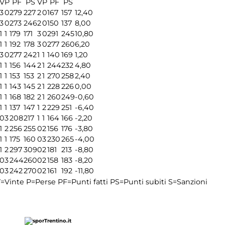
V
P
PF
PS
V
P
PF
PS
3
0
279
227
2
0
167
157
12,40
3
0
273
246
2
0
150
137
8,00
1
1
179
171
3
0
291
245
10,80
1
1
192
178
3
0
277
260
6,20
3
0
277
242
1
1
140
169
1,20
1
1
156
144
2
1
244
232
4,80
1
1
153
153
2
1
270
258
2,40
1
1
143
145
2
1
228
226
0,00
1
1
168
182
2
1
260
249
-0,60
1
1
137
147
1
2
229
251
-6,40
0
3
208
217
1
1
164
166
-2,20
1
2
256
255
0
2
156
176
-3,80
1
1
175
160
0
3
230
265
-4,00
1
2
297
309
0
2
181
213
-8,80
0
3
244
260
0
2
158
183
-8,20
0
3
242
270
0
2
161
192
-11,80
=Vinte
P=Perse
PF=Punti fatti
PS=Punti subiti
S=Sanzioni