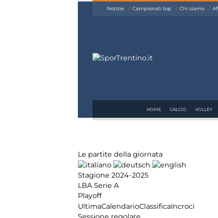
siamo
Notizie
Campionati top
Chi siamo
Af
Affiliazione
Pubblicità
HOME
CALCIO
VOLLEY
Le partite della giornata
Stagione 2024-2025
LBA Serie A
Playoff
Ultima
Calendario
Classifica
Incroci
Sessione regolare