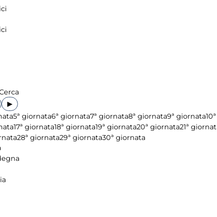
ci
ci
Cerca
▶
nata
5ª giornata
6ª giornata
7ª giornata
8ª giornata
9ª giornata
10ª
nata
17ª giornata
18ª giornata
19ª giornata
20ª giornata
21ª giornat
rnata
28ª giornata
29ª giornata
30ª giornata
a
degna
ia