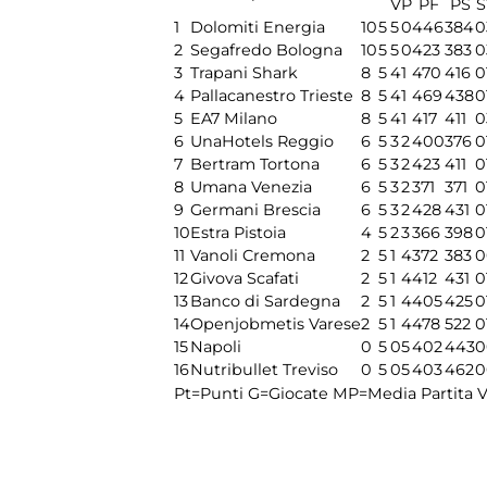
V
P
PF
PS
S
1
Dolomiti Energia
10
5
5
0
446
384
0
2
Segafredo Bologna
10
5
5
0
423
383
0
3
Trapani Shark
8
5
4
1
470
416
0
4
Pallacanestro Trieste
8
5
4
1
469
438
0
5
EA7 Milano
8
5
4
1
417
411
0
6
UnaHotels Reggio
6
5
3
2
400
376
0
7
Bertram Tortona
6
5
3
2
423
411
0
8
Umana Venezia
6
5
3
2
371
371
0
9
Germani Brescia
6
5
3
2
428
431
0
10
Estra Pistoia
4
5
2
3
366
398
0
11
Vanoli Cremona
2
5
1
4
372
383
0
12
Givova Scafati
2
5
1
4
412
431
0
13
Banco di Sardegna
2
5
1
4
405
425
0
14
Openjobmetis Varese
2
5
1
4
478
522
0
15
Napoli
0
5
0
5
402
443
0
16
Nutribullet Treviso
0
5
0
5
403
462
0
Pt=Punti
G=Giocate
MP=Media Partita
V