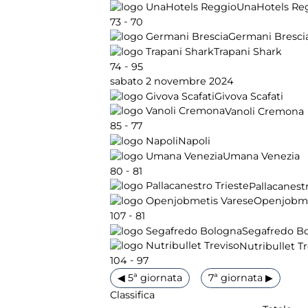
UnaHotels Re
-
73
70
Germani Bresci
Trapani Shark
-
74
95
sabato 2 novembre 2024
Givova Scafati
Vanoli Cremona
-
85
77
Napoli
Umana Venezia
-
80
81
Pallacanestr
Openjobme
-
107
81
Segafredo B
Nutribullet T
-
104
97
◀ 5ª giornata
7ª giornata ▶
Classifica