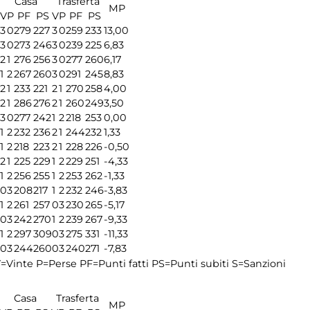
Casa
Trasferta
MP
V
P
PF
PS
V
P
PF
PS
3
0
279
227
3
0
259
233
13,00
3
0
273
246
3
0
239
225
6,83
2
1
276
256
3
0
277
260
6,17
1
2
267
260
3
0
291
245
8,83
2
1
233
221
2
1
270
258
4,00
2
1
286
276
2
1
260
249
3,50
3
0
277
242
1
2
218
253
0,00
1
2
232
236
2
1
244
232
1,33
1
2
218
223
2
1
228
226
-0,50
2
1
225
229
1
2
229
251
-4,33
1
2
256
255
1
2
253
262
-1,33
0
3
208
217
1
2
232
246
-3,83
1
2
261
257
0
3
230
265
-5,17
0
3
242
270
1
2
239
267
-9,33
1
2
297
309
0
3
275
331
-11,33
0
3
244
260
0
3
240
271
-7,83
=Vinte
P=Perse
PF=Punti fatti
PS=Punti subiti
S=Sanzioni
Casa
Trasferta
MP