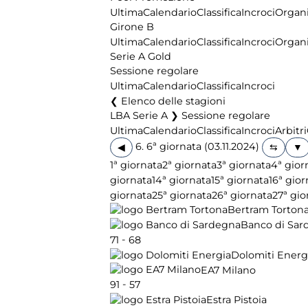
Ultima
Calendario
Classifica
Incroci
Organi
Girone B
Ultima
Calendario
Classifica
Incroci
Organi
Serie A Gold
Sessione regolare
Ultima
Calendario
Classifica
Incroci
Elenco delle stagioni
LBA Serie A ❯ Sessione regolare
Ultima
Calendario
Classifica
Incroci
Arbitri
6. 6ª giornata (03.11.2024)
◀
1ª giornata
2ª giornata
3ª giornata
4ª gior
giornata
14ª giornata
15ª giornata
16ª gior
giornata
25ª giornata
26ª giornata
27ª gio
Bertram Torton
Banco di Sar
-
71
68
Dolomiti Energ
EA7 Milano
-
91
57
Estra Pistoia