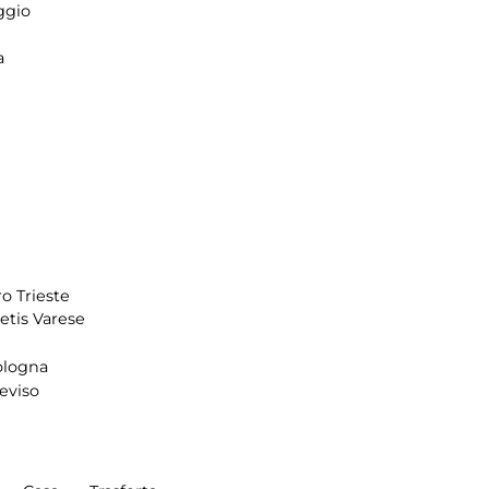
ggio
a
o Trieste
tis Varese
ologna
reviso