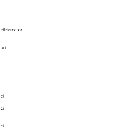
ci
Marcatori
ori
ci
ci
ci