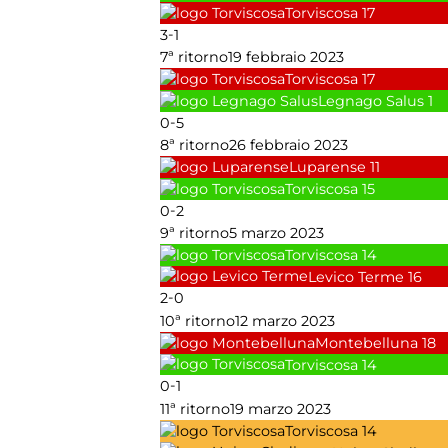
Torviscosa
17
-
3
1
7ª ritorno
19 febbraio 2023
Torviscosa
17
Legnago Salus
1
-
0
5
8ª ritorno
26 febbraio 2023
Luparense
11
Torviscosa
15
-
0
2
9ª ritorno
5 marzo 2023
Torviscosa
14
Levico Terme
16
-
2
0
10ª ritorno
12 marzo 2023
Montebelluna
18
Torviscosa
14
-
0
1
11ª ritorno
19 marzo 2023
Torviscosa
14