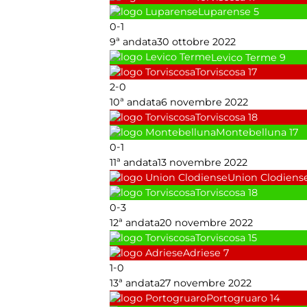
Luparense
5
-
0
1
9ª andata
30 ottobre 2022
Levico Terme
9
Torviscosa
17
-
2
0
10ª andata
6 novembre 2022
Torviscosa
18
Montebelluna
17
-
0
1
11ª andata
13 novembre 2022
Union Clodiens
Torviscosa
18
-
0
3
12ª andata
20 novembre 2022
Torviscosa
15
Adriese
7
-
1
0
13ª andata
27 novembre 2022
Portogruaro
14