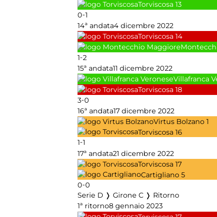
Torviscosa
13
-
0
1
14ª andata
4 dicembre 2022
Torviscosa
14
Montecch
-
1
2
15ª andata
11 dicembre 2022
Villafranca 
Torviscosa
18
-
3
0
16ª andata
17 dicembre 2022
Virtus Bolzano
1
Torviscosa
16
-
1
1
17ª andata
21 dicembre 2022
Torviscosa
17
Cartigliano
5
-
0
0
Serie D ❭ Girone C ❭ Ritorno
1ª ritorno
8 gennaio 2023
Torviscosa
17