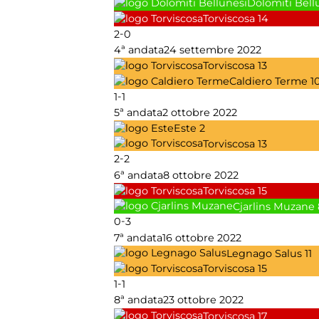
Dolomiti Bell
Torviscosa
14
-
2
0
4ª andata
24 settembre 2022
Torviscosa
13
Caldiero Terme
1
-
1
1
5ª andata
2 ottobre 2022
Este
2
Torviscosa
13
-
2
2
6ª andata
8 ottobre 2022
Torviscosa
15
Cjarlins Muzane
-
0
3
7ª andata
16 ottobre 2022
Legnago Salus
11
Torviscosa
15
-
1
1
8ª andata
23 ottobre 2022
Torviscosa
17