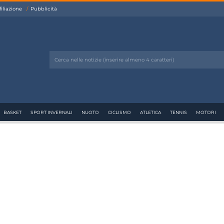
filiazione
Pubblicità
BASKET
SPORT INVERNALI
NUOTO
CICLISMO
ATLETICA
TENNIS
MOTORI