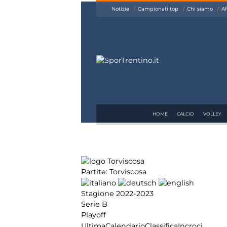
siamo
Notizie
Campionati top
Chi siamo
Af
Affiliazione
Pubblicità
HOME
CALCIO
VOLLEY
Partite: Torviscosa
Stagione 2022-2023
Serie B
Playoff
Ultima
Calendario
Classifica
Incroci