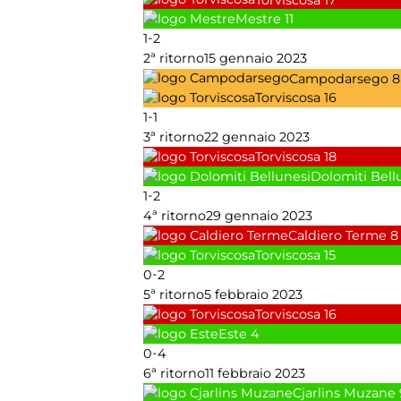
Mestre
11
-
1
2
2ª ritorno
15 gennaio 2023
Campodarsego
8
Torviscosa
16
-
1
1
3ª ritorno
22 gennaio 2023
Torviscosa
18
Dolomiti Bell
-
1
2
4ª ritorno
29 gennaio 2023
Caldiero Terme
8
Torviscosa
15
-
0
2
5ª ritorno
5 febbraio 2023
Torviscosa
16
Este
4
-
0
4
6ª ritorno
11 febbraio 2023
Cjarlins Muzane