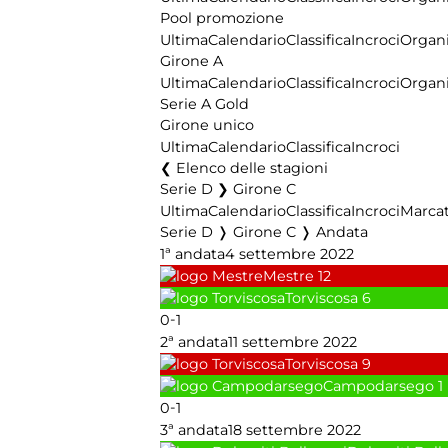
Pool promozione
Ultima
Calendario
Classifica
Incroci
Organi
Girone A
Ultima
Calendario
Classifica
Incroci
Organi
Serie A Gold
Girone unico
Ultima
Calendario
Classifica
Incroci
Elenco delle stagioni
Serie D ❯ Girone C
Ultima
Calendario
Classifica
Incroci
Marcat
Serie D ❭ Girone C ❭ Andata
1ª andata
4 settembre 2022
Mestre
12
Torviscosa
6
-
0
1
2ª andata
11 settembre 2022
Torviscosa
9
Campodarsego
1
-
0
1
3ª andata
18 settembre 2022