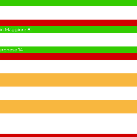
io Maggiore
8
Veronese
14