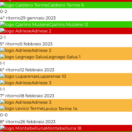
Caldiero Terme
6
-
0
2
4ª ritorno
29 gennaio 2023
Cjarlins Muzane
12
Adriese
2
-
2
1
5ª ritorno
5 febbraio 2023
Adriese
2
Legnago Salus
1
-
1
1
6ª ritorno
12 febbraio 2023
Luparense
10
Adriese
3
-
1
1
7ª ritorno
18 febbraio 2023
Adriese
3
Levico Terme
14
-
0
0
8ª ritorno
26 febbraio 2023
Montebelluna
18