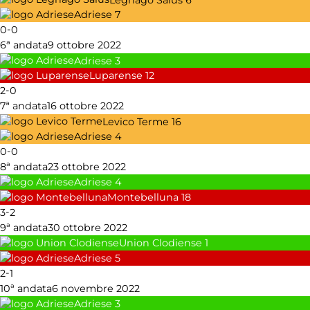
Adriese
7
-
0
0
6ª andata
9 ottobre 2022
Adriese
3
Luparense
12
-
2
0
7ª andata
16 ottobre 2022
Levico Terme
16
Adriese
4
-
0
0
8ª andata
23 ottobre 2022
Adriese
4
Montebelluna
18
-
3
2
9ª andata
30 ottobre 2022
Union Clodiense
1
Adriese
5
-
2
1
10ª andata
6 novembre 2022
Adriese
3