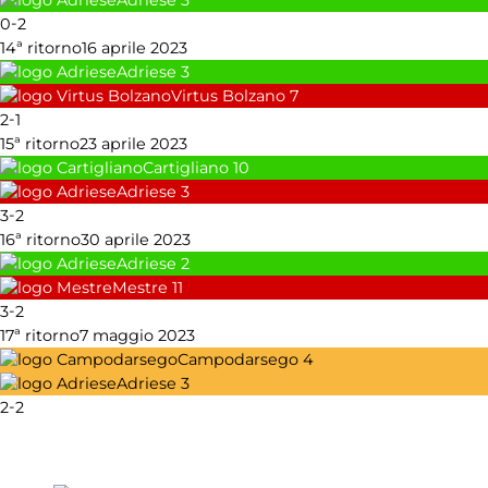
-
0
2
14ª ritorno
16 aprile 2023
Adriese
3
Virtus Bolzano
7
-
2
1
15ª ritorno
23 aprile 2023
Cartigliano
10
Adriese
3
-
3
2
16ª ritorno
30 aprile 2023
Adriese
2
Mestre
11
-
3
2
17ª ritorno
7 maggio 2023
Campodarsego
4
Adriese
3
-
2
2