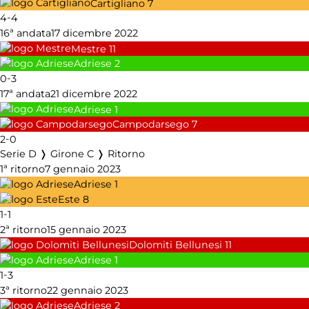
Cartigliano
7
-
4
4
16ª andata
17 dicembre 2022
Mestre
11
Adriese
2
-
0
3
17ª andata
21 dicembre 2022
Adriese
1
Campodarsego
7
-
2
0
Serie D ❭ Girone C ❭ Ritorno
1ª ritorno
7 gennaio 2023
Adriese
1
Este
8
-
1
1
2ª ritorno
15 gennaio 2023
Dolomiti Bellunesi
11
Adriese
1
-
1
3
3ª ritorno
22 gennaio 2023
Adriese
2