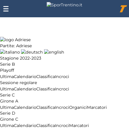
Chi
siamo
Affiliazione
Pubblicità
Partite: Adriese
Stagione 2022-2023
Serie B
Playoff
Ultima
Calendario
Classifica
Incroci
Sessione regolare
Ultima
Calendario
Classifica
Incroci
Serie C
Girone A
Ultima
Calendario
Classifica
Incroci
Organici
Marcatori
Serie D
Girone C
Ultima
Calendario
Classifica
Incroci
Marcatori