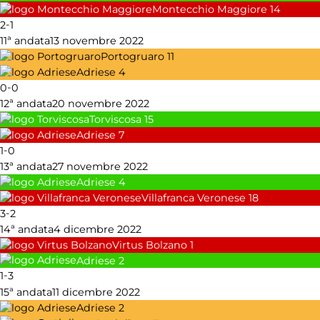
Montecchio Maggiore
14
-
2
1
11ª andata
13 novembre 2022
Portogruaro
11
Adriese
4
-
0
0
12ª andata
20 novembre 2022
Torviscosa
15
Adriese
7
-
1
0
13ª andata
27 novembre 2022
Adriese
4
Villafranca Veronese
18
-
3
2
14ª andata
4 dicembre 2022
Virtus Bolzano
1
Adriese
2
-
1
3
15ª andata
11 dicembre 2022
Adriese
2