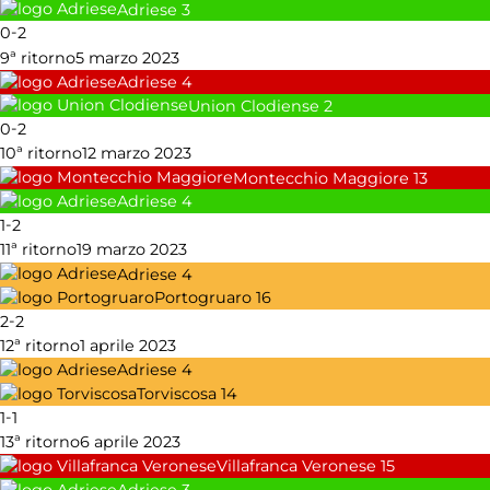
Adriese
3
-
0
2
9ª ritorno
5 marzo 2023
Adriese
4
Union Clodiense
2
-
0
2
10ª ritorno
12 marzo 2023
Montecchio Maggiore
13
Adriese
4
-
1
2
11ª ritorno
19 marzo 2023
Adriese
4
Portogruaro
16
-
2
2
12ª ritorno
1 aprile 2023
Adriese
4
Torviscosa
14
-
1
1
13ª ritorno
6 aprile 2023
Villafranca Veronese
15
Adriese
3