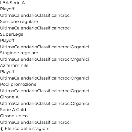
LBA Serie A
Playoff
Ultima
Calendario
Classifica
Incroci
Sessione regolare
Ultima
Calendario
Classifica
Incroci
SuperLega
Playoff
Ultima
Calendario
Classifica
Incroci
Organici
Stagione regolare
Ultima
Calendario
Classifica
Incroci
Organici
A2 femminile
Playoff
Ultima
Calendario
Classifica
Incroci
Organici
Pool promozione
Ultima
Calendario
Classifica
Incroci
Organici
Girone A
Ultima
Calendario
Classifica
Incroci
Organici
Serie A Gold
Girone unico
Ultima
Calendario
Classifica
Incroci
Elenco delle stagioni