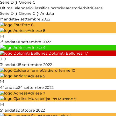
Serie D ❯ Girone C
Ultima
Calendario
Classifica
Incroci
Marcatori
Arbitri
Cerca
Serie D ❭ Girone C ❭ Andata
1ª andata
4 settembre 2022
Este
8
Adriese
8
-
1
1
2ª andata
11 settembre 2022
Adriese
4
Dolomiti Bellunesi
17
-
3
0
3ª andata
18 settembre 2022
Caldiero Terme
10
Adriese
5
-
1
1
4ª andata
24 settembre 2022
Adriese
7
Cjarlins Muzane
9
-
1
1
5ª andata
2 ottobre 2022
Legnago Salus
6