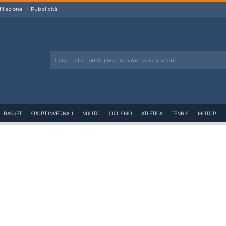
filiazione
Pubblicità
BASKET
SPORT INVERNALI
NUOTO
CICLISMO
ATLETICA
TENNIS
MOTORI