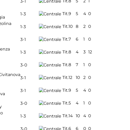
Tit.
8
5
2
1
3-1
Tit.
9
5
4
0
1-3
gia
zolina
Tit.
10
8
2
0
1-3
Tit.
7
6
1
0
3-1
cenza
Tit.
8
4
3
12
1-3
Tit.
8
7
1
0
3-0
Civitanova
Tit.
12
10
2
0
3-1
Tit.
9
5
4
0
3-1
ova
Tit.
5
4
1
0
3-0
y
to
Tit.
14
10
4
0
1-3
Tit.
6
6
0
0
3-0