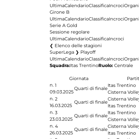
Ultima
Calendario
Classifica
Incroci
Organi
Girone B
Ultima
Calendario
Classifica
Incroci
Organi
Serie A Gold
Sessione regolare
Ultima
Calendario
Classifica
Incroci
Elenco delle stagioni
SuperLega ❯ Playoff
Ultima
Calendario
Classifica
Incroci
Organi
Squadra:
Ruolo:
Centrale
Itas Trentino
Giornata
Parti
n.
1
Itas Trentino
Quarti di finale
09.03.2025
Cisterna Volle
n.
2
Cisterna Volle
Quarti di finale
16.03.2025
Itas Trentino
n.
3
Itas Trentino
Quarti di finale
23.03.2025
Cisterna Volle
n.
4
Cisterna Volle
Quarti di finale
26.03.2025
Itas Trentino