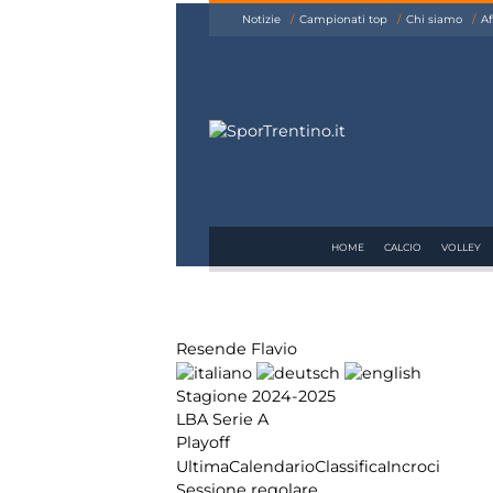
siamo
Notizie
Campionati top
Chi siamo
Af
Affiliazione
Pubblicità
HOME
CALCIO
VOLLEY
Resende Flavio
Stagione 2024-2025
LBA Serie A
Playoff
Ultima
Calendario
Classifica
Incroci
Sessione regolare