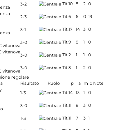
Tit.
10
8
2
0
3-2
cenza
cenza
Tit.
6
6
0
19
2-3
Tit.
17
14
3
0
3-1
cenza
Tit.
9
8
1
0
3-0
Civitanova
Civitanova
Tit.
2
1
1
0
3-0
Tit.
3
1
2
0
3-0
Civitanova
gione regolare
ta
Risultato
Ruolo
p
a
m
b
Note
y
Tit.
14
13
1
0
1-3
Tit.
11
8
3
0
3-0
to
Tit.
11
7
3
1
1-3