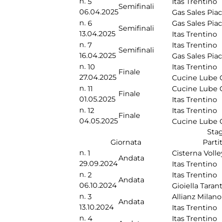
n.
5
Itas Trentino
Semifinali
06.04.2025
Gas Sales Pia
n.
6
Gas Sales Pia
Semifinali
13.04.2025
Itas Trentino
n.
7
Itas Trentino
Semifinali
16.04.2025
Gas Sales Pia
n.
10
Itas Trentino
Finale
27.04.2025
Cucine Lube 
n.
11
Cucine Lube 
Finale
01.05.2025
Itas Trentino
n.
12
Itas Trentino
Finale
04.05.2025
Cucine Lube 
Sta
Giornata
Parti
n.
1
Cisterna Volle
Andata
29.09.2024
Itas Trentino
n.
2
Itas Trentino
Andata
06.10.2024
Gioiella Taran
n.
3
Allianz Milano
Andata
13.10.2024
Itas Trentino
n.
4
Itas Trentino