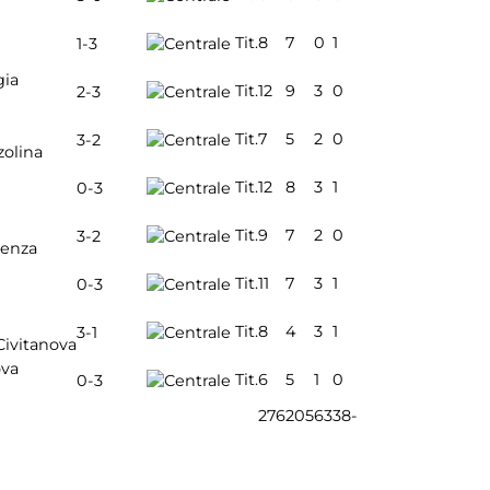
Tit.
8
7
0
1
1-3
gia
Tit.
12
9
3
0
2-3
Tit.
7
5
2
0
3-2
zolina
Tit.
12
8
3
1
0-3
Tit.
9
7
2
0
3-2
cenza
Tit.
11
7
3
1
0-3
Tit.
8
4
3
1
3-1
Civitanova
ova
Tit.
6
5
1
0
0-3
276
205
63
38
-