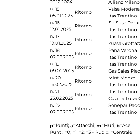
26.12.2024
Allianz Milano
n.
15
Valsa Modena
Ritorno
05.01.2025
Itas Trentino
n.
16
Sir Susa Peru
Ritorno
12.01.2025
Itas Trentino
n.
17
Itas Trentino
Ritorno
19.01.2025
Yuasa Grottaz
n.
18
Rana Verona
Ritorno
02.02.2025
Itas Trentino
n.
19
Itas Trentino
Ritorno
09.02.2025
Gas Sales Pia
n.
20
Mint Monza
Ritorno
16.02.2025
Itas Trentino
n.
21
Itas Trentino
Ritorno
23.02.2025
Cucine Lube 
n.
22
Sonepar Pad
Ritorno
02.03.2025
Itas Trentino
=Punti;
=Attacchi;
=Muri;
=Ace
p
a
m
b
Punti:
=0;
=1;
=2;
=3 - Ruolo:
=Centrale