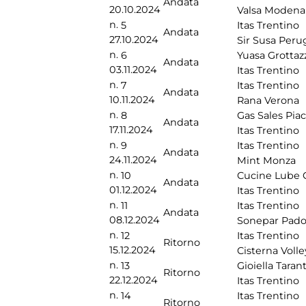
Andata
20.10.2024
Valsa Modena
n.
5
Itas Trentino
Andata
27.10.2024
Sir Susa Peru
n.
6
Yuasa Grottaz
Andata
03.11.2024
Itas Trentino
n.
7
Itas Trentino
Andata
10.11.2024
Rana Verona
n.
8
Gas Sales Pia
Andata
17.11.2024
Itas Trentino
n.
9
Itas Trentino
Andata
24.11.2024
Mint Monza
n.
10
Cucine Lube 
Andata
01.12.2024
Itas Trentino
n.
11
Itas Trentino
Andata
08.12.2024
Sonepar Pad
n.
12
Itas Trentino
Ritorno
15.12.2024
Cisterna Volle
n.
13
Gioiella Taran
Ritorno
22.12.2024
Itas Trentino
n.
14
Itas Trentino
Ritorno