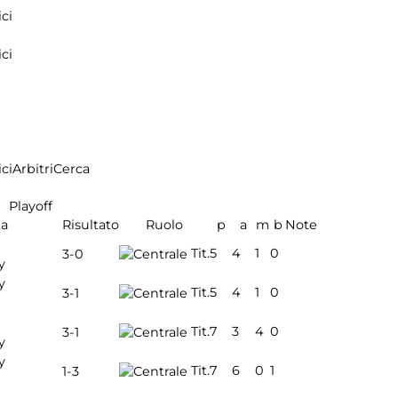
ci
ci
ci
Arbitri
Cerca
Playoff
ta
Risultato
Ruolo
p
a
m
b
Note
Tit.
5
4
1
0
3-0
y
y
Tit.
5
4
1
0
3-1
Tit.
7
3
4
0
3-1
y
y
Tit.
7
6
0
1
1-3