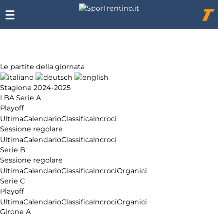
Chi
siamo
Affiliazione
Pubblicità
Le partite della giornata
Stagione 2024-2025
LBA Serie A
Playoff
Ultima
Calendario
Classifica
Incroci
Sessione regolare
Ultima
Calendario
Classifica
Incroci
Serie B
Sessione regolare
Ultima
Calendario
Classifica
Incroci
Organici
Serie C
Playoff
Ultima
Calendario
Classifica
Incroci
Organici
Girone A