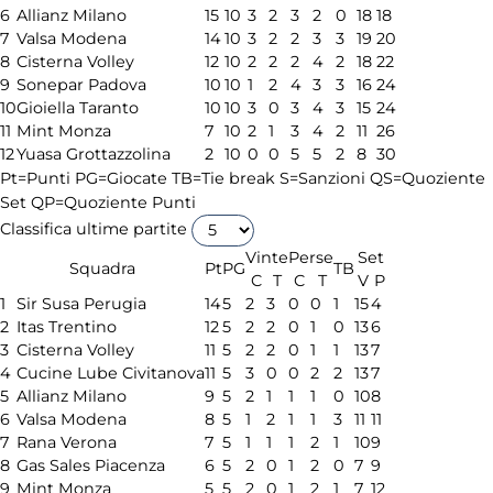
6
Allianz Milano
15
10
3
2
3
2
0
18
18
7
Valsa Modena
14
10
3
2
2
3
3
19
20
8
Cisterna Volley
12
10
2
2
2
4
2
18
22
9
Sonepar Padova
10
10
1
2
4
3
3
16
24
10
Gioiella Taranto
10
10
3
0
3
4
3
15
24
11
Mint Monza
7
10
2
1
3
4
2
11
26
12
Yuasa Grottazzolina
2
10
0
0
5
5
2
8
30
Pt=Punti
PG=Giocate
TB=Tie break
S=Sanzioni
QS=Quoziente
Set
QP=Quoziente Punti
Classifica ultime partite
Vinte
Perse
Set
Squadra
Pt
PG
TB
C
T
C
T
V
P
1
Sir Susa Perugia
14
5
2
3
0
0
1
15
4
2
Itas Trentino
12
5
2
2
0
1
0
13
6
3
Cisterna Volley
11
5
2
2
0
1
1
13
7
4
Cucine Lube Civitanova
11
5
3
0
0
2
2
13
7
5
Allianz Milano
9
5
2
1
1
1
0
10
8
6
Valsa Modena
8
5
1
2
1
1
3
11
11
7
Rana Verona
7
5
1
1
1
2
1
10
9
8
Gas Sales Piacenza
6
5
2
0
1
2
0
7
9
9
Mint Monza
5
5
2
0
1
2
1
7
12