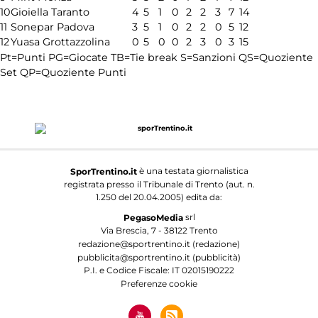
10
Gioiella Taranto
4
5
1
0
2
2
3
7
14
11
Sonepar Padova
3
5
1
0
2
2
0
5
12
12
Yuasa Grottazzolina
0
5
0
0
2
3
0
3
15
Pt=Punti
PG=Giocate
TB=Tie break
S=Sanzioni
QS=Quoziente
Set
QP=Quoziente Punti
è una testata giornalistica
SporTrentino.it
registrata presso il Tribunale di Trento (aut. n.
1.250 del 20.04.2005) edita da:
srl
PegasoMedia
Via Brescia, 7 - 38122 Trento
redazione@sportrentino.it (redazione)
pubblicita@sportrentino.it (pubblicità)
P.I. e Codice Fiscale: IT 02015190222
Preferenze cookie