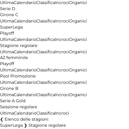
Ultima
Calendario
Classifica
Incroci
Organici
Serie D
Girone C
Ultima
Calendario
Classifica
Incroci
Organici
SuperLega
Playoff
Ultima
Calendario
Classifica
Incroci
Organici
Stagione regolare
Ultima
Calendario
Classifica
Incroci
Organici
A2 femminile
Playoff
Ultima
Calendario
Classifica
Incroci
Organici
Pool Promozione
Ultima
Calendario
Classifica
Incroci
Organici
Girone B
Ultima
Calendario
Classifica
Incroci
Organici
Serie A Gold
Sessione regolare
Ultima
Calendario
Classifica
Incroci
Elenco delle stagioni
SuperLega ❯ Stagione regolare