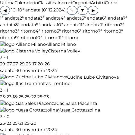
Ultima
Calendario
Classifica
Incroci
Organici
Arbitri
Cerca
10. 10ª andata (01.12.2024)
◀
▶
1ª andata
2ª andata
3ª andata
4ª andata
5ª andata
6ª andata
7ª
andata
8ª andata
9ª andata
10ª andata
11ª andata
1ª ritorno
2ª
ritorno
3ª ritorno
4ª ritorno
5ª ritorno
6ª ritorno
7ª ritorno
8ª
ritorno
9ª ritorno
10ª ritorno
11ª ritorno
Allianz Milano
Cisterna Volley
-
3
1
-
-
-
-
29
27
27
29
25
17
28
26
sabato 30 novembre 2024
Cucine Lube Civitanova
Itas Trentino
-
3
1
-
-
-
-
25
23
18
25
25
22
25
23
Gas Sales Piacenza
Yuasa Grottazzolina
-
3
0
-
-
-
25
23
25
21
25
20
sabato 30 novembre 2024