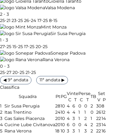
Gioiella Taranto
Valsa Modena
-
2
3
-
-
-
-
-
25
21
23
25
26
24
17
25
8
15
Mint Monza
Sir Susa Perugia
-
1
3
-
-
-
-
27
25
15
25
17
25
20
25
Sonepar Padova
Rana Verona
-
0
3
-
-
-
25
27
20
25
21
25
◀ 9ª andata
11ª andata ▶
Classifica
Vinte
Perse
Set
Squadra
Pt
PG
TB
C
T
C
T
V
P
1
Sir Susa Perugia
28
10
4
6
0
0
2
30
8
2
Itas Trentino
24
10
4
4
1
1
0
26
12
3
Gas Sales Piacenza
20
10
4
3
1
2
1
22
14
4
Cucine Lube Civitanova
20
10
6
0
0
4
2
23
14
5
Rana Verona
18
10
3
3
1
3
2
22
16