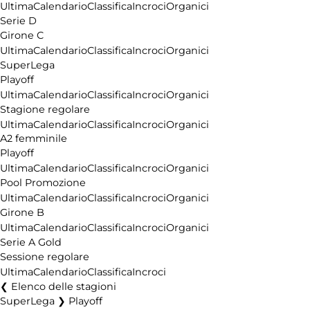
Ultima
Calendario
Classifica
Incroci
Organici
Serie D
Girone C
Ultima
Calendario
Classifica
Incroci
Organici
SuperLega
Playoff
Ultima
Calendario
Classifica
Incroci
Organici
Stagione regolare
Ultima
Calendario
Classifica
Incroci
Organici
A2 femminile
Playoff
Ultima
Calendario
Classifica
Incroci
Organici
Pool Promozione
Ultima
Calendario
Classifica
Incroci
Organici
Girone B
Ultima
Calendario
Classifica
Incroci
Organici
Serie A Gold
Sessione regolare
Ultima
Calendario
Classifica
Incroci
Elenco delle stagioni
SuperLega ❯ Playoff