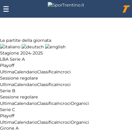
Chi
siamo
Affiliazione
Pubblicità
Le partite della giornata
Stagione 2024-2025
LBA Serie A
Playoff
Ultima
Calendario
Classifica
Incroci
Sessione regolare
Ultima
Calendario
Classifica
Incroci
Serie B
Sessione regolare
Ultima
Calendario
Classifica
Incroci
Organici
Serie C
Playoff
Ultima
Calendario
Classifica
Incroci
Organici
Girone A