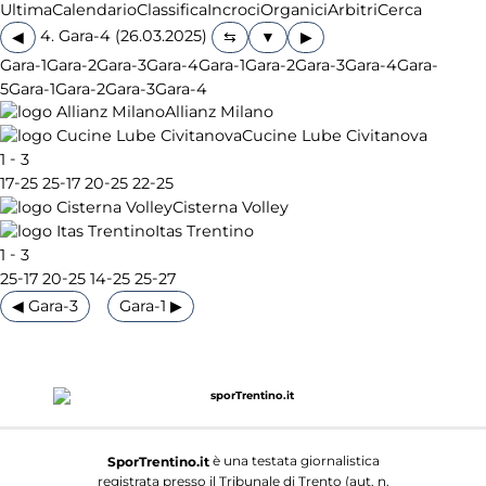
Ultima
Calendario
Classifica
Incroci
Organici
Arbitri
Cerca
4. Gara-4 (26.03.2025)
◀
▶
Gara-1
Gara-2
Gara-3
Gara-4
Gara-1
Gara-2
Gara-3
Gara-4
Gara-
5
Gara-1
Gara-2
Gara-3
Gara-4
Allianz Milano
Cucine Lube Civitanova
-
1
3
-
-
-
-
17
25
25
17
20
25
22
25
Cisterna Volley
Itas Trentino
-
1
3
-
-
-
-
25
17
20
25
14
25
25
27
◀ Gara-3
Gara-1 ▶
è una testata giornalistica
SporTrentino.it
registrata presso il Tribunale di Trento (aut. n.