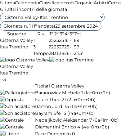
Ultima
Calendario
Classifica
Incroci
Organici
Arbitri
Cerca
Gli altri incontri della giornata
Giornata n. 1 (1ª andata)
29 settembre 2024
Squadre
Ris.
1º
2º
3º
4º
5º
Tot.
Cisterna Volley
1
25
23
25
16
-
89
Itas Trentino
3
22
25
27
25
-
99
Tempo
28
31
38
26
-
2h3'
Cisterna Volley
Itas Trentino
1-3
Titolari Cisterna Volley
Baranowicz Michele
1
(1a+0m+0b)
Faure Theo
21
(21a+0m+0b)
Ramon Jordi
15
(11a+4m+0b)
Bayram Efe
15
(14a+0m+1b)
Nedeljkovic Aleksandar
7
(6a+1m+0b)
Diamantini Enrico
4
(4a+0m+0b)
Pace Domenico
0