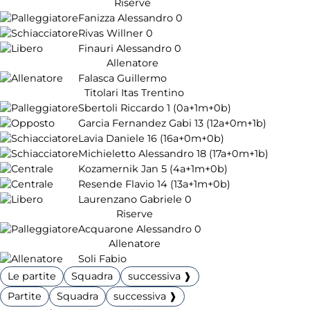
Riserve
Fanizza Alessandro
0
Rivas Willner
0
Finauri Alessandro
0
Allenatore
Falasca Guillermo
Titolari Itas Trentino
Sbertoli Riccardo
1
(0a+1m+0b)
Garcia Fernandez Gabi
13
(12a+0m+1b)
Lavia Daniele
16
(16a+0m+0b)
Michieletto Alessandro
18
(17a+0m+1b)
Kozamernik Jan
5
(4a+1m+0b)
Resende Flavio
14
(13a+1m+0b)
Laurenzano Gabriele
0
Riserve
Acquarone Alessandro
0
Allenatore
Soli Fabio
Le partite
Squadra
successiva ❱
Partite
Squadra
successiva ❱