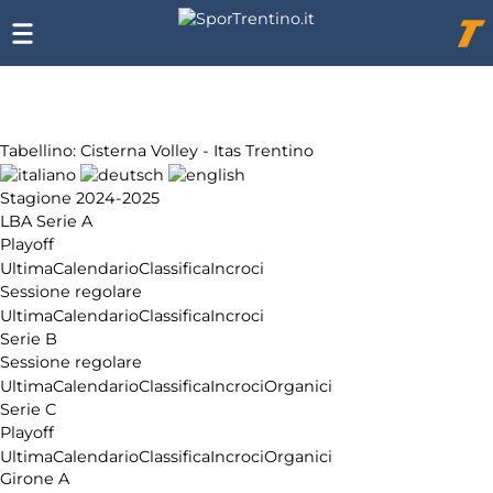
Chi
siamo
Affiliazione
Pubblicità
Tabellino: Cisterna Volley - Itas Trentino
Stagione 2024-2025
LBA Serie A
Playoff
Ultima
Calendario
Classifica
Incroci
Sessione regolare
Ultima
Calendario
Classifica
Incroci
Serie B
Sessione regolare
Ultima
Calendario
Classifica
Incroci
Organici
Serie C
Playoff
Ultima
Calendario
Classifica
Incroci
Organici
Girone A