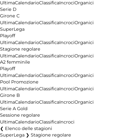
Ultima
Calendario
Classifica
Incroci
Organici
Serie D
Girone C
Ultima
Calendario
Classifica
Incroci
Organici
SuperLega
Playoff
Ultima
Calendario
Classifica
Incroci
Organici
Stagione regolare
Ultima
Calendario
Classifica
Incroci
Organici
A2 femminile
Playoff
Ultima
Calendario
Classifica
Incroci
Organici
Pool Promozione
Ultima
Calendario
Classifica
Incroci
Organici
Girone B
Ultima
Calendario
Classifica
Incroci
Organici
Serie A Gold
Sessione regolare
Ultima
Calendario
Classifica
Incroci
Elenco delle stagioni
SuperLega ❯ Stagione regolare