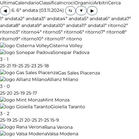
Ultima
Calendario
Classifica
Incroci
Organici
Arbitri
Cerca
6. 6ª andata (03.11.2024)
◀
▶
1ª andata
2ª andata
3ª andata
4ª andata
5ª andata
6ª andata
7ª
andata
8ª andata
9ª andata
10ª andata
11ª andata
1ª ritorno
2ª
ritorno
3ª ritorno
4ª ritorno
5ª ritorno
6ª ritorno
7ª ritorno
8ª
ritorno
9ª ritorno
10ª ritorno
11ª ritorno
Cisterna Volley
Sonepar Padova
-
3
1
-
-
-
-
25
21
19
25
25
23
25
18
Gas Sales Piacenza
Allianz Milano
-
3
0
-
-
-
25
20
25
19
25
17
Mint Monza
Gioiella Taranto
-
3
2
-
-
-
-
-
25
19
25
21
20
25
21
25
15
9
Rana Verona
Valsa Modena