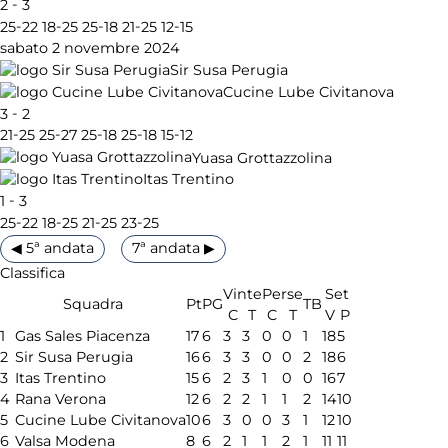
-
2
3
-
-
-
-
-
25
22
18
25
25
18
21
25
12
15
sabato 2 novembre 2024
Sir Susa Perugia
Cucine Lube Civitanova
-
3
2
-
-
-
-
-
21
25
25
27
25
18
25
18
15
12
Yuasa Grottazzolina
Itas Trentino
-
1
3
-
-
-
-
25
22
18
25
21
25
23
25
◀ 5ª andata
7ª andata ▶
Classifica
Vinte
Perse
Set
Squadra
Pt
PG
TB
C
T
C
T
V
P
1
Gas Sales Piacenza
17
6
3
3
0
0
1
18
5
2
Sir Susa Perugia
16
6
3
3
0
0
2
18
6
3
Itas Trentino
15
6
2
3
1
0
0
16
7
4
Rana Verona
12
6
2
2
1
1
2
14
10
5
Cucine Lube Civitanova
10
6
3
0
0
3
1
12
10
6
Valsa Modena
8
6
2
1
1
2
1
11
11