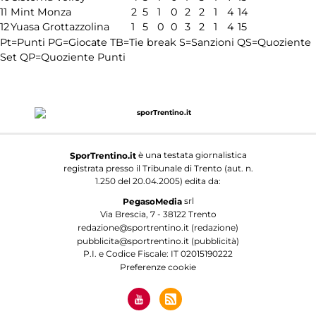
11
Mint Monza
2
5
1
0
2
2
1
4
14
12
Yuasa Grottazzolina
1
5
0
0
3
2
1
4
15
Pt=Punti
PG=Giocate
TB=Tie break
S=Sanzioni
QS=Quoziente
Set
QP=Quoziente Punti
è una testata giornalistica
SporTrentino.it
registrata presso il Tribunale di Trento (aut. n.
1.250 del 20.04.2005) edita da:
srl
PegasoMedia
Via Brescia, 7 - 38122 Trento
redazione@sportrentino.it (redazione)
pubblicita@sportrentino.it (pubblicità)
P.I. e Codice Fiscale: IT 02015190222
Preferenze cookie