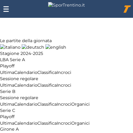
Chi
siamo
Affiliazione
Pubblicità
Le partite della giornata
Stagione 2024-2025
LBA Serie A
Playoff
Ultima
Calendario
Classifica
Incroci
Sessione regolare
Ultima
Calendario
Classifica
Incroci
Serie B
Sessione regolare
Ultima
Calendario
Classifica
Incroci
Organici
Serie C
Playoff
Ultima
Calendario
Classifica
Incroci
Organici
Girone A