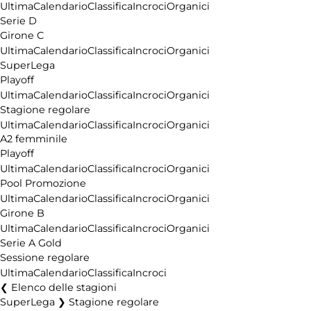
Ultima
Calendario
Classifica
Incroci
Organici
Serie D
Girone C
Ultima
Calendario
Classifica
Incroci
Organici
SuperLega
Playoff
Ultima
Calendario
Classifica
Incroci
Organici
Stagione regolare
Ultima
Calendario
Classifica
Incroci
Organici
A2 femminile
Playoff
Ultima
Calendario
Classifica
Incroci
Organici
Pool Promozione
Ultima
Calendario
Classifica
Incroci
Organici
Girone B
Ultima
Calendario
Classifica
Incroci
Organici
Serie A Gold
Sessione regolare
Ultima
Calendario
Classifica
Incroci
Elenco delle stagioni
SuperLega ❯ Stagione regolare