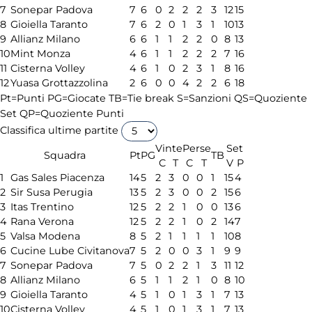
7
Sonepar Padova
7
6
0
2
2
2
3
12
15
8
Gioiella Taranto
7
6
2
0
1
3
1
10
13
9
Allianz Milano
6
6
1
1
2
2
0
8
13
10
Mint Monza
4
6
1
1
2
2
2
7
16
11
Cisterna Volley
4
6
1
0
2
3
1
8
16
12
Yuasa Grottazzolina
2
6
0
0
4
2
2
6
18
Pt=Punti
PG=Giocate
TB=Tie break
S=Sanzioni
QS=Quoziente
Set
QP=Quoziente Punti
Classifica ultime partite
Vinte
Perse
Set
Squadra
Pt
PG
TB
C
T
C
T
V
P
1
Gas Sales Piacenza
14
5
2
3
0
0
1
15
4
2
Sir Susa Perugia
13
5
2
3
0
0
2
15
6
3
Itas Trentino
12
5
2
2
1
0
0
13
6
4
Rana Verona
12
5
2
2
1
0
2
14
7
5
Valsa Modena
8
5
2
1
1
1
1
10
8
6
Cucine Lube Civitanova
7
5
2
0
0
3
1
9
9
7
Sonepar Padova
7
5
0
2
2
1
3
11
12
8
Allianz Milano
6
5
1
1
2
1
0
8
10
9
Gioiella Taranto
4
5
1
0
1
3
1
7
13
10
Cisterna Volley
4
5
1
0
1
3
1
7
13