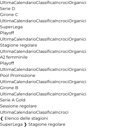
Ultima
Calendario
Classifica
Incroci
Organici
Serie D
Girone C
Ultima
Calendario
Classifica
Incroci
Organici
SuperLega
Playoff
Ultima
Calendario
Classifica
Incroci
Organici
Stagione regolare
Ultima
Calendario
Classifica
Incroci
Organici
A2 femminile
Playoff
Ultima
Calendario
Classifica
Incroci
Organici
Pool Promozione
Ultima
Calendario
Classifica
Incroci
Organici
Girone B
Ultima
Calendario
Classifica
Incroci
Organici
Serie A Gold
Sessione regolare
Ultima
Calendario
Classifica
Incroci
Elenco delle stagioni
SuperLega ❯ Stagione regolare