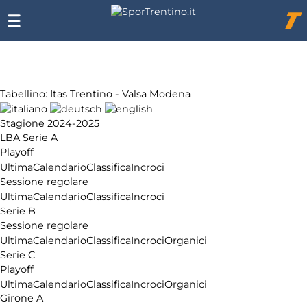
Chi
siamo
Affiliazione
Pubblicità
Tabellino: Itas Trentino - Valsa Modena
Stagione 2024-2025
LBA Serie A
Playoff
Ultima
Calendario
Classifica
Incroci
Sessione regolare
Ultima
Calendario
Classifica
Incroci
Serie B
Sessione regolare
Ultima
Calendario
Classifica
Incroci
Organici
Serie C
Playoff
Ultima
Calendario
Classifica
Incroci
Organici
Girone A