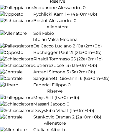
Riserve
Acquarone Alessandro
0
Rychlicki Kamil
4
(4a+0m+0b)
Bristot Alessandro
0
Allenatore
Soli Fabio
Titolari Valsa Modena
De Cecco Luciano
2
(0a+2m+0b)
Buchegger Paul
21
(21a+0m+0b)
Rinaldi Tommaso
25
(22a+2m+1b)
Gutierrez Josè
13
(13a+0m+0b)
Anzani Simone
5
(3a+2m+0b)
Sanguinetti Giovanni
6
(6a+0m+0b)
Federici Filippo
0
Riserve
Meijs Sil
1
(0a+0m+1b)
Massari Jacopo
0
Davyskiba Vlad
1
(1a+0m+0b)
Stankovic Dragan
2
(2a+0m+0b)
Allenatore
Giuliani Alberto