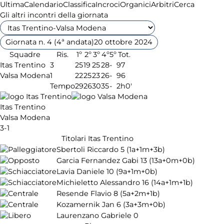
Ultima
Calendario
Classifica
Incroci
Organici
Arbitri
Cerca
Gli altri incontri della giornata
Giornata n. 4 (4ª andata)
20 ottobre 2024
Squadre
Ris.
1º
2º
3º
4º
5º
Tot.
Itas Trentino
3
25
19
25
28
-
97
Valsa Modena
1
22
25
23
26
-
96
Tempo
29
26
30
35
-
2h0'
Itas Trentino
Valsa Modena
3-1
Titolari Itas Trentino
Sbertoli Riccardo
5
(1a+1m+3b)
Garcia Fernandez Gabi
13
(13a+0m+0b)
Lavia Daniele
10
(9a+1m+0b)
Michieletto Alessandro
16
(14a+1m+1b)
Resende Flavio
8
(5a+2m+1b)
Kozamernik Jan
6
(3a+3m+0b)
Laurenzano Gabriele
0