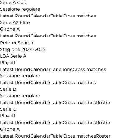
Serie A Gold
Sessione regolare
Latest Round
Calendar
Table
Cross matches
Serie A2 Elite
Girone A
Latest Round
Calendar
Table
Cross matches
Referee
Search
Stagione 2024-2025
LBA Serie A
Playoff
Latest Round
Calendar
Tabellone
Cross matches
Sessione regolare
Latest Round
Calendar
Table
Cross matches
Serie B
Sessione regolare
Latest Round
Calendar
Table
Cross matches
Roster
Serie C
Playoff
Latest Round
Calendar
Table
Cross matches
Roster
Girone A
Latest Round
Calendar
Table
Cross matches
Roster