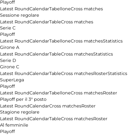
Playoff
Latest Round
Calendar
Tabellone
Cross matches
Sessione regolare
Latest Round
Calendar
Table
Cross matches
Serie C
Playoff
Latest Round
Calendar
Tabellone
Cross matches
Statistics
Girone A
Latest Round
Calendar
Table
Cross matches
Statistics
Serie D
Girone C
Latest Round
Calendar
Table
Cross matches
Roster
Statistics
SuperLega
Playoff
Latest Round
Calendar
Tabellone
Cross matches
Roster
Playoff per il 3° posto
Latest Round
Calendar
Cross matches
Roster
Stagione regolare
Latest Round
Calendar
Table
Cross matches
Roster
A1 femminile
Playoff