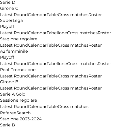
Serie D
Girone C
Latest Round
Calendar
Table
Cross matches
Roster
SuperLega
Playoff
Latest Round
Calendar
Tabellone
Cross matches
Roster
Stagione regolare
Latest Round
Calendar
Table
Cross matches
Roster
A2 femminile
Playoff
Latest Round
Calendar
Tabellone
Cross matches
Roster
Pool Promozione
Latest Round
Calendar
Table
Cross matches
Roster
Girone B
Latest Round
Calendar
Table
Cross matches
Roster
Serie A Gold
Sessione regolare
Latest Round
Calendar
Table
Cross matches
Referee
Search
Stagione 2023-2024
Serie B