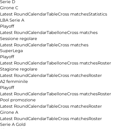
Serie D
Girone C
Latest Round
Calendar
Table
Cross matches
Statistics
LBA Serie A
Playoff
Latest Round
Calendar
Tabellone
Cross matches
Sessione regolare
Latest Round
Calendar
Table
Cross matches
SuperLega
Playoff
Latest Round
Calendar
Tabellone
Cross matches
Roster
Stagione regolare
Latest Round
Calendar
Table
Cross matches
Roster
A2 femminile
Playoff
Latest Round
Calendar
Tabellone
Cross matches
Roster
Pool promozione
Latest Round
Calendar
Table
Cross matches
Roster
Girone A
Latest Round
Calendar
Table
Cross matches
Roster
Serie A Gold