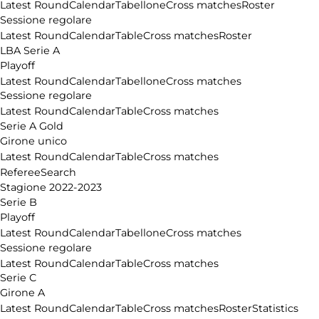
Latest Round
Calendar
Tabellone
Cross matches
Roster
Sessione regolare
Latest Round
Calendar
Table
Cross matches
Roster
LBA Serie A
Playoff
Latest Round
Calendar
Tabellone
Cross matches
Sessione regolare
Latest Round
Calendar
Table
Cross matches
Serie A Gold
Girone unico
Latest Round
Calendar
Table
Cross matches
Referee
Search
Stagione 2022-2023
Serie B
Playoff
Latest Round
Calendar
Tabellone
Cross matches
Sessione regolare
Latest Round
Calendar
Table
Cross matches
Serie C
Girone A
Latest Round
Calendar
Table
Cross matches
Roster
Statistics