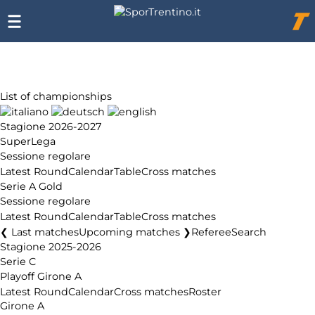
Chi
siamo
Affiliazione
Pubblicità
List of championships
Stagione 2026-2027
SuperLega
Sessione regolare
Latest Round
Calendar
Table
Cross matches
Serie A Gold
Sessione regolare
Latest Round
Calendar
Table
Cross matches
❮ Last matches
Upcoming matches ❯
Referee
Search
Stagione 2025-2026
Serie C
Playoff Girone A
Latest Round
Calendar
Cross matches
Roster
Girone A