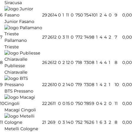
Siracusa
6
29
26
14
0
1
11
0
750
754
10
1
2
4
0
9
0,00
Junior Fasano
7
27
26
12
0
3
11
0
772
749
8
1
4
4
2
7
0,00
Pallamano
Trieste
8
26
26
12
0
2
12
0
718
730
8
1
4
4
1
8
0,00
Publiesse
Chiaravalle
9
22
26
10
0
2
14
0
719
730
8
1
4
2
1
10
0,00
BTS Pressano
10
22
26
11
0
0
15
0
750
785
9
0
4
2
0
11
0,00
Macagi Cingoli
11
21
26
9
0
3
14
0
752
762
6
1
6
3
2
8
0,00
Metelli Cologne