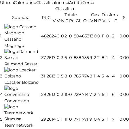
Ultima
Calendario
Classifica
Incroci
Arbitri
Cerca
Classifica
Totale
Casa
Trasferta
Squadra
Pt
G
S
V
Vr
N
P
Pr
Gf
Gs
V
N
P
V
N
P
1
48
26
24
0
0
2
0
804
653
13
0
0
11
0
2
0,00
Cassano
Magnago
2
37
26
17
0
3
6
0
838
755
9
2
2
8
1
4
0,00
Raimond Sassari
3
31
26
13
0
5
8
0
785
774
8
1
4
5
4
4
0,00
Loacker Bolzano
4
29
26
13
0
3
10
0
729
714
7
2
4
6
1
6
0,00
Conversano
5
29
26
14
0
1
11
0
771
771
9
0
4
5
1
7
0,00
Teamnetwork