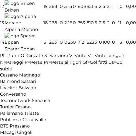
12
19
26
8
0
3
15
0
808
851
6
2
5
2
1
10
0,00
Brixen
13
18
26
8
0
2
16
0
753
810
6
2
5
2
0
11
0,00
Alperia Merano
14
6
26
3
0
0
23
0
712
823
3
0
10
0
0
13
0,00
Sparer Eppan
Pt=Punti
G=Giocate
S=Sanzioni
V=Vinte
Vr=Vinte ai rigori
N=Pareggi
P=Perse
Pr=Perse ai rigori
Gf=Gol fatti
Gs=Gol
subiti
Cassano Magnago
Raimond Sassari
Loacker Bolzano
Conversano
Teamnetwork Siracusa
Junior Fasano
Pallamano Trieste
Publiesse Chiaravalle
BTS Pressano
Macagi Cingoli