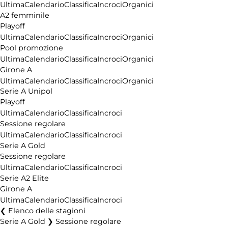
Ultima
Calendario
Classifica
Incroci
Organici
A2 femminile
Playoff
Ultima
Calendario
Classifica
Incroci
Organici
Pool promozione
Ultima
Calendario
Classifica
Incroci
Organici
Girone A
Ultima
Calendario
Classifica
Incroci
Organici
Serie A Unipol
Playoff
Ultima
Calendario
Classifica
Incroci
Sessione regolare
Ultima
Calendario
Classifica
Incroci
Serie A Gold
Sessione regolare
Ultima
Calendario
Classifica
Incroci
Serie A2 Elite
Girone A
Ultima
Calendario
Classifica
Incroci
Elenco delle stagioni
Serie A Gold ❯ Sessione regolare