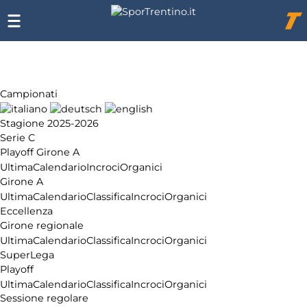
Chi
siamo
Affiliazione
Pubblicità
Campionati
Stagione 2025-2026
Serie C
Playoff Girone A
Ultima
Calendario
Incroci
Organici
Girone A
Ultima
Calendario
Classifica
Incroci
Organici
Eccellenza
Girone regionale
Ultima
Calendario
Classifica
Incroci
Organici
SuperLega
Playoff
Ultima
Calendario
Classifica
Incroci
Organici
Sessione regolare