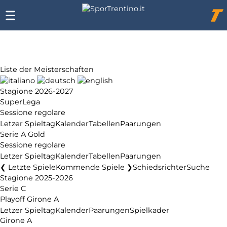
Chi
siamo
Affiliazione
Pubblicità
Liste der Meisterschaften
Stagione 2026-2027
SuperLega
Sessione regolare
Letzer Spieltag
Kalender
Tabellen
Paarungen
Serie A Gold
Sessione regolare
Letzer Spieltag
Kalender
Tabellen
Paarungen
❮ Letzte Spiele
Kommende Spiele ❯
Schiedsrichter
Suche
Stagione 2025-2026
Serie C
Playoff Girone A
Letzer Spieltag
Kalender
Paarungen
Spielkader
Girone A