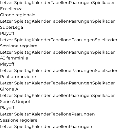
Letzer Spieltag
Kalender
Tabellen
Paarungen
Spielkader
Eccellenza
Girone regionale
Letzer Spieltag
Kalender
Tabellen
Paarungen
Spielkader
SuperLega
Playoff
Letzer Spieltag
Kalender
Tabellone
Paarungen
Spielkader
Sessione regolare
Letzer Spieltag
Kalender
Tabellen
Paarungen
Spielkader
A2 femminile
Playoff
Letzer Spieltag
Kalender
Tabellone
Paarungen
Spielkader
Pool promozione
Letzer Spieltag
Kalender
Tabellen
Paarungen
Spielkader
Girone A
Letzer Spieltag
Kalender
Tabellen
Paarungen
Spielkader
Serie A Unipol
Playoff
Letzer Spieltag
Kalender
Tabellone
Paarungen
Sessione regolare
Letzer Spieltag
Kalender
Tabellen
Paarungen