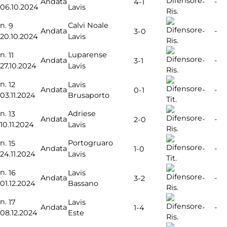
Andata
-
-
4-1
06.10.2024
Lavis
Affiliazione
Ris.
Pubblicità
n.
Calvi Noale
9
Andata
-
-
3-0
20.10.2024
Lavis
Ris.
n.
Luparense
11
Andata
-
-
3-1
27.10.2024
Lavis
Ris.
n.
12
Lavis
Andata
-
-
0-1
03.11.2024
Brusaporto
Tit.
n.
Adriese
13
Andata
-
-
2-0
10.11.2024
Lavis
Ris.
n.
Portogruaro
15
Andata
-
-
1-0
24.11.2024
Lavis
Tit.
n.
16
Lavis
Andata
-
-
3-2
01.12.2024
Bassano
Ris.
n.
17
Lavis
Andata
-
-
1-4
08.12.2024
Este
Ris.