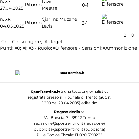
n.
37
Lavis
Ritorno
-
-
0-1
27.04.2025
Mestre
Tit.
n.
Cjarlins Muzane
38
Ritorno
-
-
2-1
04.05.2025
Lavis
Tit.
2
0
Gol;
Gol su rigore;
Autogol
Punti:
=0;
=1;
=3 - Ruolo:
=Difensore - Sanzioni:
=Ammonizione
è una testata giornalistica
SporTrentino.it
registrata presso il Tribunale di Trento (aut. n.
1.250 del 20.04.2005) edita da:
srl
PegasoMedia
Via Brescia, 7 - 38122 Trento
redazione@sportrentino.it (redazione)
pubblicita@sportrentino.it (pubblicità)
P.I. e Codice Fiscale: IT 02015190222