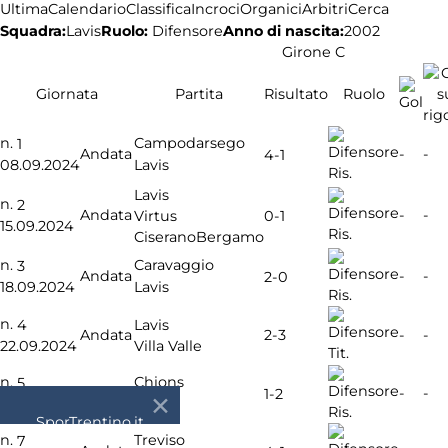
Ultima
Calendario
Classifica
Incroci
Organici
Arbitri
Cerca
Squadra:
Ruolo:
Difensore
Anno di nascita:
2002
Lavis
Girone C
Giornata
Partita
Risultato
Ruolo
n.
Campodarsego
1
Andata
-
-
4-1
08.09.2024
Lavis
Ris.
Lavis
n.
2
Andata
-
-
Virtus
0-1
15.09.2024
Ris.
CiseranoBergamo
n.
Caravaggio
3
Andata
-
-
2-0
18.09.2024
Lavis
Ris.
n.
4
Lavis
2-3
Andata
-
-
22.09.2024
Villa Valle
Tit.
n.
Chions
5
Andata
-
-
1-2
29.09.2024
Lavis
Ris.
SporTrentino.it
n.
Treviso
7
Chi siamo