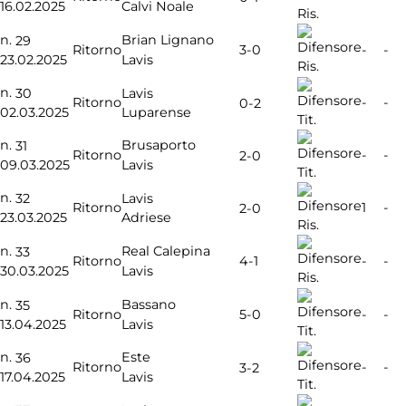
16.02.2025
Calvi Noale
Ris.
n.
Brian Lignano
29
3-0
Ritorno
-
-
23.02.2025
Lavis
Ris.
n.
30
Lavis
Ritorno
-
-
0-2
02.03.2025
Luparense
Tit.
n.
Brusaporto
31
Ritorno
-
-
2-0
09.03.2025
Lavis
Tit.
n.
32
Lavis
Ritorno
1
-
2-0
23.03.2025
Adriese
Ris.
n.
Real Calepina
33
4-1
Ritorno
-
-
30.03.2025
Lavis
Ris.
n.
Bassano
35
5-0
Ritorno
-
-
13.04.2025
Lavis
Tit.
n.
Este
36
Ritorno
-
-
3-2
17.04.2025
Lavis
Tit.