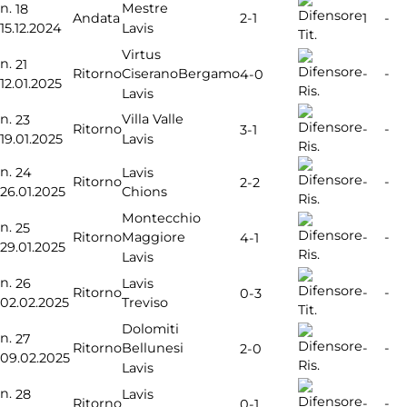
n.
Mestre
18
2-1
Andata
1
-
15.12.2024
Lavis
Tit.
Virtus
n.
21
Ritorno
CiseranoBergamo
-
-
4-0
12.01.2025
Ris.
Lavis
n.
Villa Valle
23
Ritorno
-
-
3-1
19.01.2025
Lavis
Ris.
n.
24
Lavis
Ritorno
-
-
2-2
26.01.2025
Chions
Ris.
Montecchio
n.
25
Ritorno
Maggiore
-
-
4-1
29.01.2025
Ris.
Lavis
n.
26
Lavis
Ritorno
-
-
0-3
02.02.2025
Treviso
Tit.
Dolomiti
n.
27
Ritorno
Bellunesi
-
-
2-0
09.02.2025
Ris.
Lavis
n.
28
Lavis
Ritorno
-
-
0-1