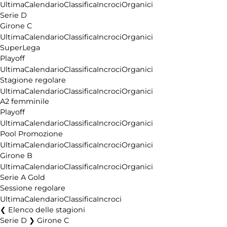
Ultima
Calendario
Classifica
Incroci
Organici
Serie D
Girone C
Ultima
Calendario
Classifica
Incroci
Organici
SuperLega
Playoff
Ultima
Calendario
Classifica
Incroci
Organici
Stagione regolare
Ultima
Calendario
Classifica
Incroci
Organici
A2 femminile
Playoff
Ultima
Calendario
Classifica
Incroci
Organici
Pool Promozione
Ultima
Calendario
Classifica
Incroci
Organici
Girone B
Ultima
Calendario
Classifica
Incroci
Organici
Serie A Gold
Sessione regolare
Ultima
Calendario
Classifica
Incroci
Elenco delle stagioni
Serie D ❯ Girone C