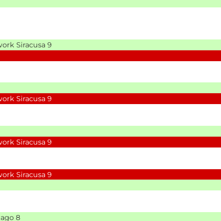
ork Siracusa
9
ork Siracusa
9
ork Siracusa
9
ork Siracusa
9
nago
8