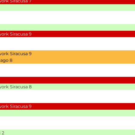
ork Siracusa
7
ork Siracusa
9
ork Siracusa
9
nago
8
ork Siracusa
8
ork Siracusa
9
i
2