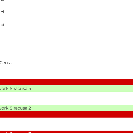
ci
ci
Cerca
ork Siracusa
4
ork Siracusa
2