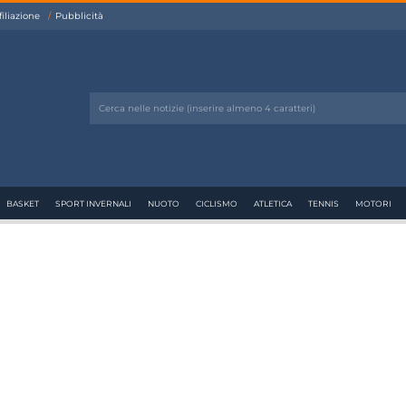
filiazione
Pubblicità
BASKET
SPORT INVERNALI
NUOTO
CICLISMO
ATLETICA
TENNIS
MOTORI