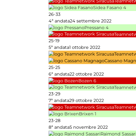
Teamnetw
Sidea Fasano
4
-
26
33
4ª andata
24 settembre 2022
Pressano
4
Teamnetw
-
25
19
5ª andata
1 ottobre 2022
Teamnetw
Cassano Mag
-
25
25
6ª andata
22 ottobre 2022
Bozen
6
Teamnetw
-
23
29
7ª andata
29 ottobre 2022
Teamnetw
Brixen
1
-
23
28
8ª andata
5 novembre 2022
Raimond Sassar