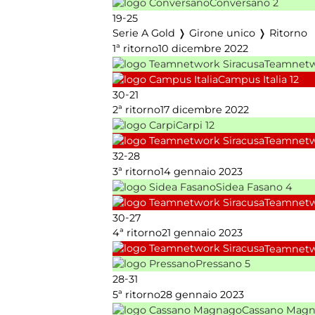
Conversano
2
-
19
25
Serie A Gold ❭ Girone unico ❭ Ritorno
1ª ritorno
10 dicembre 2022
Teamnetw
Campus Italia
12
-
30
21
2ª ritorno
17 dicembre 2022
Carpi
12
Teamnetw
-
32
28
3ª ritorno
14 gennaio 2023
Sidea Fasano
4
Teamnetw
-
30
27
4ª ritorno
21 gennaio 2023
Teamnetw
Pressano
5
-
28
31
5ª ritorno
28 gennaio 2023
Cassano Mag