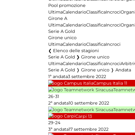
Pool promozione
Ultima
Calendario
Classifica
Incroci
Organi
Girone A
Ultima
Calendario
Classifica
Incroci
Organi
Serie A Gold
Girone unico
Ultima
Calendario
Classifica
Incroci
Elenco delle stagioni
Serie A Gold ❯ Girone unico
Ultima
Calendario
Classifica
Incroci
Arbitri
Serie A Gold ❭ Girone unico ❭ Andata
1ª andata
3 settembre 2022
Campus Italia
11
Teamnetw
-
26
31
2ª andata
10 settembre 2022
Teamnetw
Carpi
13
-
29
24
3ª andata
17 settembre 2022