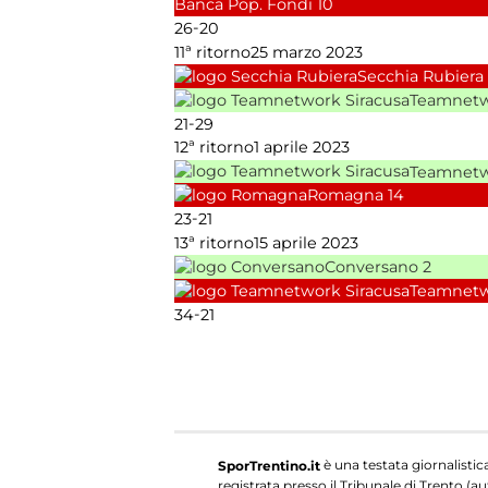
Banca Pop. Fondi
10
-
26
20
11ª ritorno
25 marzo 2023
Secchia Rubiera
Teamnetw
-
21
29
12ª ritorno
1 aprile 2023
Teamnetw
Romagna
14
-
23
21
13ª ritorno
15 aprile 2023
Conversano
2
Teamnetw
-
34
21
è una testata giornalistic
SporTrentino.it
registrata presso il Tribunale di Trento (aut