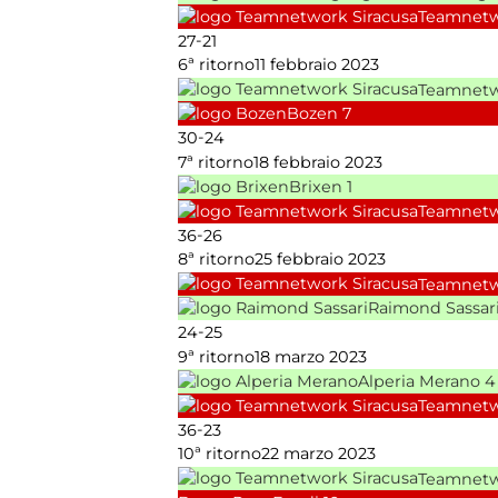
Teamnetw
-
27
21
6ª ritorno
11 febbraio 2023
Teamnetw
Bozen
7
-
30
24
7ª ritorno
18 febbraio 2023
Brixen
1
Teamnetw
-
36
26
8ª ritorno
25 febbraio 2023
Teamnetw
Raimond Sassar
-
24
25
9ª ritorno
18 marzo 2023
Alperia Merano
4
Teamnetw
-
36
23
10ª ritorno
22 marzo 2023
Teamnetw