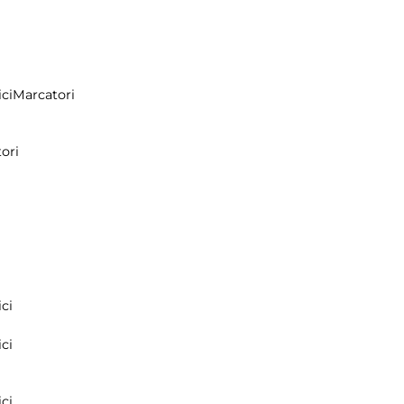
ci
Marcatori
ori
ci
ci
ci