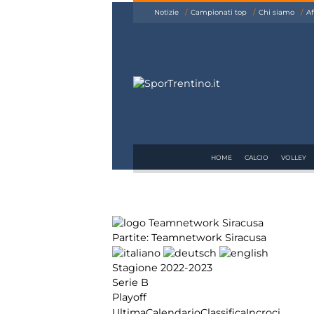
siamo
Notizie
Campionati top
Chi siamo
Af
Affiliazione
Pubblicità
HOME
CALCIO
VOLLEY
Partite: Teamnetwork Siracusa
Stagione 2022-2023
Serie B
Playoff
Ultima
Calendario
Classifica
Incroci