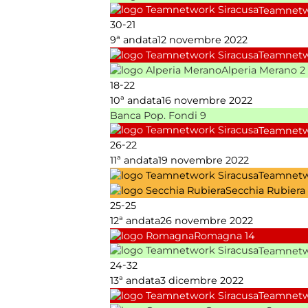
Teamnetw
-
30
21
9ª andata
12 novembre 2022
Teamnetw
Alperia Merano
2
-
18
22
10ª andata
16 novembre 2022
Banca Pop. Fondi
9
Teamnetw
-
26
22
11ª andata
19 novembre 2022
Teamnetw
Secchia Rubiera
-
25
25
12ª andata
26 novembre 2022
Romagna
14
Teamnetw
-
24
32
13ª andata
3 dicembre 2022
Teamnetw