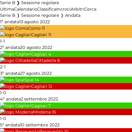
Serie B ❯ Sessione regolare
Ultima
Calendario
Classifica
Incroci
Arbitri
Cerca
Serie B ❭ Sessione regolare ❭ Andata
1ª andata
13 agosto 2022
Como
11
Cagliari
11
-
1
1
2ª andata
20 agosto 2022
Cagliari
4
Cittadella
8
-
2
1
3ª andata
27 agosto 2022
Spal
14
Cagliari
12
-
1
0
4ª andata
2 settembre 2022
Cagliari
7
Modena
16
-
1
0
5ª andata
10 settembre 2022
Benevento
10