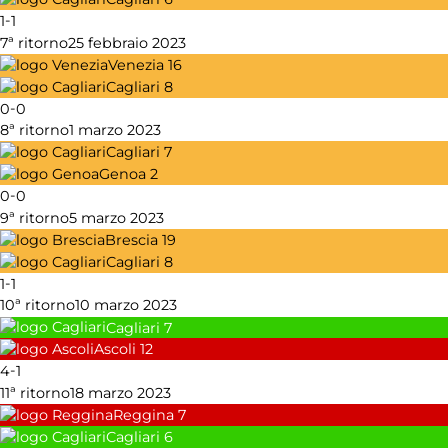
-
1
1
7ª ritorno
25 febbraio 2023
Venezia
16
Cagliari
8
-
0
0
8ª ritorno
1 marzo 2023
Cagliari
7
Genoa
2
-
0
0
9ª ritorno
5 marzo 2023
Brescia
19
Cagliari
8
-
1
1
10ª ritorno
10 marzo 2023
Cagliari
7
Ascoli
12
-
4
1
11ª ritorno
18 marzo 2023
Reggina
7
Cagliari
6