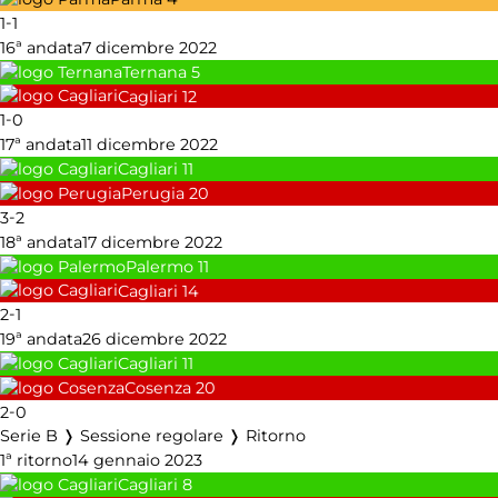
-
1
1
16ª andata
7 dicembre 2022
Ternana
5
Cagliari
12
-
1
0
17ª andata
11 dicembre 2022
Cagliari
11
Perugia
20
-
3
2
18ª andata
17 dicembre 2022
Palermo
11
Cagliari
14
-
2
1
19ª andata
26 dicembre 2022
Cagliari
11
Cosenza
20
-
2
0
Serie B ❭ Sessione regolare ❭ Ritorno
1ª ritorno
14 gennaio 2023
Cagliari
8