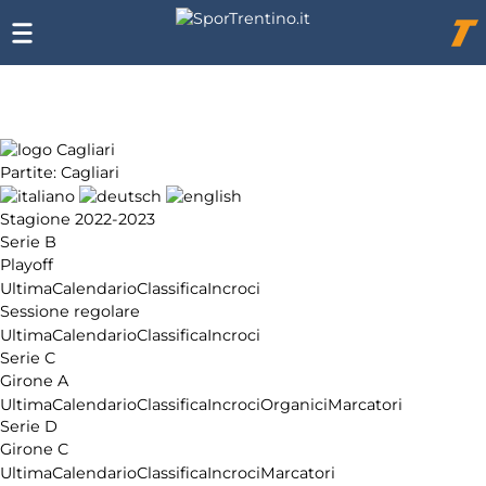
Chi
siamo
Affiliazione
Pubblicità
Partite: Cagliari
Stagione 2022-2023
Serie B
Playoff
Ultima
Calendario
Classifica
Incroci
Sessione regolare
Ultima
Calendario
Classifica
Incroci
Serie C
Girone A
Ultima
Calendario
Classifica
Incroci
Organici
Marcatori
Serie D
Girone C
Ultima
Calendario
Classifica
Incroci
Marcatori