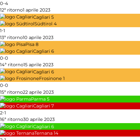
-
0
4
12ª ritorno
1 aprile 2023
Cagliari
5
Südtirol
4
-
1
1
13ª ritorno
10 aprile 2023
Pisa
8
Cagliari
6
-
0
0
14ª ritorno
15 aprile 2023
Cagliari
6
Frosinone
1
-
0
0
15ª ritorno
22 aprile 2023
Parma
5
Cagliari
7
-
2
1
16ª ritorno
30 aprile 2023
Cagliari
6
Ternana
14
-
2
1