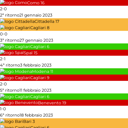
Como
16
-
2
0
2ª ritorno
21 gennaio 2023
Cittadella
17
Cagliari
8
-
0
0
3ª ritorno
27 gennaio 2023
Cagliari
6
Spal
15
-
2
1
4ª ritorno
3 febbraio 2023
Modena
11
Cagliari
9
-
2
0
5ª ritorno
11 febbraio 2023
Cagliari
6
Benevento
19
-
1
0
6ª ritorno
18 febbraio 2023
Bari
3
Cagliari
6