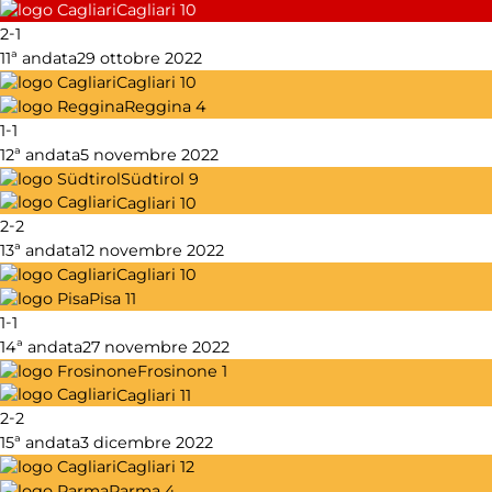
Cagliari
10
-
2
1
11ª andata
29 ottobre 2022
Cagliari
10
Reggina
4
-
1
1
12ª andata
5 novembre 2022
Südtirol
9
Cagliari
10
-
2
2
13ª andata
12 novembre 2022
Cagliari
10
Pisa
11
-
1
1
14ª andata
27 novembre 2022
Frosinone
1
Cagliari
11
-
2
2
15ª andata
3 dicembre 2022
Cagliari
12
Parma
4