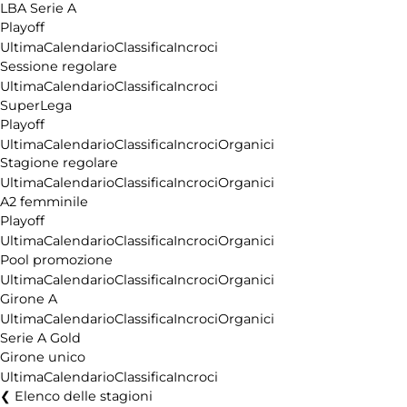
LBA Serie A
Playoff
Ultima
Calendario
Classifica
Incroci
Sessione regolare
Ultima
Calendario
Classifica
Incroci
SuperLega
Playoff
Ultima
Calendario
Classifica
Incroci
Organici
Stagione regolare
Ultima
Calendario
Classifica
Incroci
Organici
A2 femminile
Playoff
Ultima
Calendario
Classifica
Incroci
Organici
Pool promozione
Ultima
Calendario
Classifica
Incroci
Organici
Girone A
Ultima
Calendario
Classifica
Incroci
Organici
Serie A Gold
Girone unico
Ultima
Calendario
Classifica
Incroci
Elenco delle stagioni