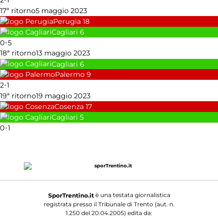
17ª ritorno
5 maggio 2023
Perugia
18
Cagliari
6
-
0
5
18ª ritorno
13 maggio 2023
Cagliari
6
Palermo
9
-
2
1
19ª ritorno
19 maggio 2023
Cosenza
17
Cagliari
5
-
0
1
è una testata giornalistica
SporTrentino.it
registrata presso il Tribunale di Trento (aut. n.
1.250 del 20.04.2005) edita da: