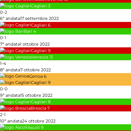
Cagliari
3
-
0
2
6ª andata
17 settembre 2022
Cagliari
6
Bari
4
-
0
1
7ª andata
1 ottobre 2022
Cagliari
9
Venezia
13
-
1
4
8ª andata
7 ottobre 2022
Genoa
6
Cagliari
9
-
0
0
9ª andata
15 ottobre 2022
Cagliari
8
Brescia
7
-
2
1
10ª andata
24 ottobre 2022
Ascoli
9