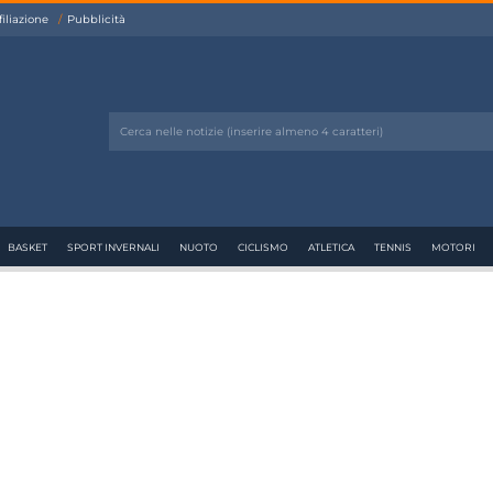
filiazione
Pubblicità
BASKET
SPORT INVERNALI
NUOTO
CICLISMO
ATLETICA
TENNIS
MOTORI