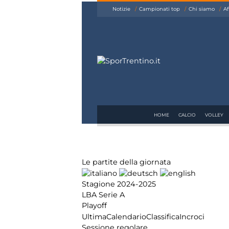
siamo
Notizie
Campionati top
Chi siamo
Af
Affiliazione
Pubblicità
HOME
CALCIO
VOLLEY
Le partite della giornata
Stagione 2024-2025
LBA Serie A
Playoff
Ultima
Calendario
Classifica
Incroci
Sessione regolare