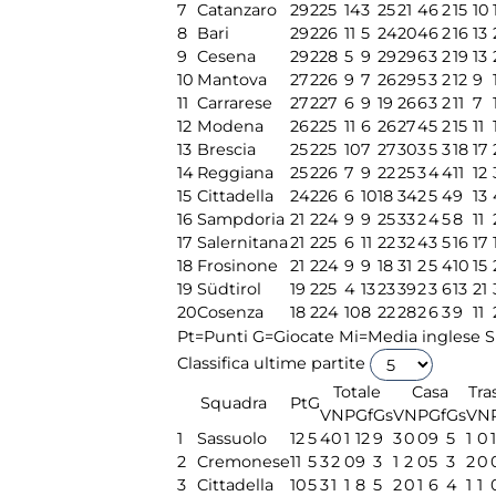
7
Catanzaro
29
22
5
14
3
25
21
4
6
2
15
10
8
Bari
29
22
6
11
5
24
20
4
6
2
16
13
9
Cesena
29
22
8
5
9
29
29
6
3
2
19
13
10
Mantova
27
22
6
9
7
26
29
5
3
2
12
9
11
Carrarese
27
22
7
6
9
19
26
6
3
2
11
7
12
Modena
26
22
5
11
6
26
27
4
5
2
15
11
13
Brescia
25
22
5
10
7
27
30
3
5
3
18
17
14
Reggiana
25
22
6
7
9
22
25
3
4
4
11
12
15
Cittadella
24
22
6
6
10
18
34
2
5
4
9
13
16
Sampdoria
21
22
4
9
9
25
33
2
4
5
8
11
17
Salernitana
21
22
5
6
11
22
32
4
3
5
16
17
18
Frosinone
21
22
4
9
9
18
31
2
5
4
10
15
19
Südtirol
19
22
5
4
13
23
39
2
3
6
13
21
20
Cosenza
18
22
4
10
8
22
28
2
6
3
9
11
Pt=Punti
G=Giocate
Mi=Media inglese
S
Classifica ultime partite
Totale
Casa
Tra
Squadra
Pt
G
V
N
P
Gf
Gs
V
N
P
Gf
Gs
V
N
1
Sassuolo
12
5
4
0
1
12
9
3
0
0
9
5
1
0
1
2
Cremonese
11
5
3
2
0
9
3
1
2
0
5
3
2
0
3
Cittadella
10
5
3
1
1
8
5
2
0
1
6
4
1
1