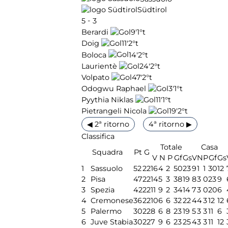
Südtirol
-
5
3
9'
1°t
Berardi
11'
2°t
Doig
14'
2°t
Boloca
24'
2°t
Laurientè
47'
2°t
Volpato
3'
1°t
Odogwu Raphael
11'
1°t
Pyythia Niklas
19'
2°t
Pietrangeli Nicola
◀ 2ª ritorno
4ª ritorno ▶
Classifica
Totale
Casa
Squadra
Pt
G
V
N
P
Gf
Gs
V
N
P
Gf
Gs
1
Sassuolo
52
22
16
4
2
50
23
9
1
1
30
12
2
Pisa
47
22
14
5
3
38
19
8
3
0
23
9
3
Spezia
42
22
11
9
2
34
14
7
3
0
20
6
4
Cremonese
36
22
10
6
6
32
22
4
4
3
12
12
5
Palermo
30
22
8
6
8
23
19
5
3
3
11
6
6
Juve Stabia
30
22
7
9
6
23
25
4
3
3
11
12