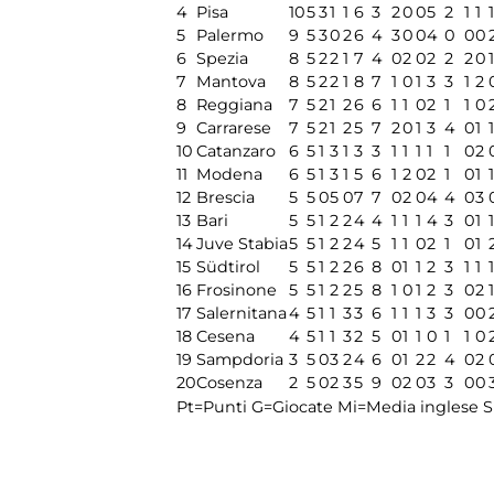
4
Pisa
10
5
3
1
1
6
3
2
0
0
5
2
1
1
1
5
Palermo
9
5
3
0
2
6
4
3
0
0
4
0
0
0
6
Spezia
8
5
2
2
1
7
4
0
2
0
2
2
2
0
1
7
Mantova
8
5
2
2
1
8
7
1
0
1
3
3
1
2
8
Reggiana
7
5
2
1
2
6
6
1
1
0
2
1
1
0
9
Carrarese
7
5
2
1
2
5
7
2
0
1
3
4
0
1
1
10
Catanzaro
6
5
1
3
1
3
3
1
1
1
1
1
0
2
11
Modena
6
5
1
3
1
5
6
1
2
0
2
1
0
1
1
12
Brescia
5
5
0
5
0
7
7
0
2
0
4
4
0
3
13
Bari
5
5
1
2
2
4
4
1
1
1
4
3
0
1
1
14
Juve Stabia
5
5
1
2
2
4
5
1
1
0
2
1
0
1
15
Südtirol
5
5
1
2
2
6
8
0
1
1
2
3
1
1
1
16
Frosinone
5
5
1
2
2
5
8
1
0
1
2
3
0
2
1
17
Salernitana
4
5
1
1
3
3
6
1
1
1
3
3
0
0
18
Cesena
4
5
1
1
3
2
5
0
1
1
0
1
1
0
19
Sampdoria
3
5
0
3
2
4
6
0
1
2
2
4
0
2
20
Cosenza
2
5
0
2
3
5
9
0
2
0
3
3
0
0
Pt=Punti
G=Giocate
Mi=Media inglese
S