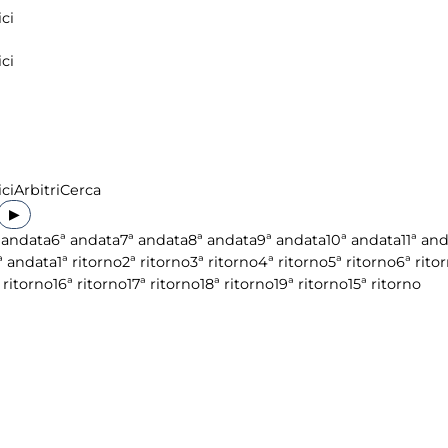
ci
ci
ci
Arbitri
Cerca
▶
 andata
6ª andata
7ª andata
8ª andata
9ª andata
10ª andata
11ª an
ª andata
1ª ritorno
2ª ritorno
3ª ritorno
4ª ritorno
5ª ritorno
6ª rito
 ritorno
16ª ritorno
17ª ritorno
18ª ritorno
19ª ritorno
15ª ritorno