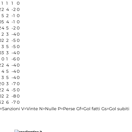
1
1
1
0
2
2
4
-2
0
5
2
-1
0
0
5
4
-1
0
2
4
5
-2
0
2
3
-4
0
0
2
2
-5
0
3
5
-5
0
0
3
3
-4
0
0
1
-6
0
2
2
4
-4
0
4
5
-4
0
3
5
-4
0
2
0
3
-7
0
2
2
4
-5
0
0
2
2
-8
0
3
2
6
-7
0
=Sanzioni
V=Vinte
N=Nulle
P=Perse
Gf=Gol fatti
Gs=Gol subiti