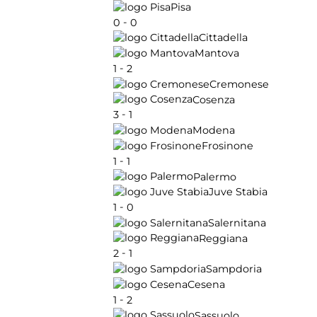
Pisa
-
0
0
Cittadella
Mantova
-
1
2
Cremonese
Cosenza
-
3
1
Modena
Frosinone
-
1
1
Palermo
Juve Stabia
-
1
0
Salernitana
Reggiana
-
2
1
Sampdoria
Cesena
-
1
2
Sassuolo