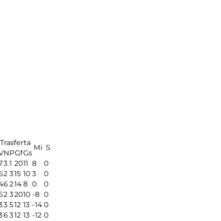
Trasferta
Mi
S
V
N
P
Gf
Gs
7
3
1
20
11
8
0
6
2
3
15
10
3
0
4
6
2
14
8
0
0
6
2
3
20
10
-8
0
3
3
5
12
13
-14
0
3
6
3
12
13
-12
0