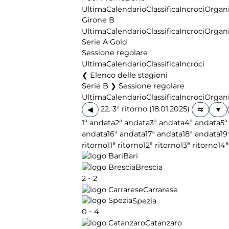
Ultima
Calendario
Classifica
Incroci
Organi
Girone B
Ultima
Calendario
Classifica
Incroci
Organi
Serie A Gold
Sessione regolare
Ultima
Calendario
Classifica
Incroci
Elenco delle stagioni
Serie B ❯ Sessione regolare
Ultima
Calendario
Classifica
Incroci
Organi
22. 3ª ritorno (18.01.2025)
◀
1ª andata
2ª andata
3ª andata
4ª andata
5ª
andata
16ª andata
17ª andata
18ª andata
19
ritorno
11ª ritorno
12ª ritorno
13ª ritorno
14ª
Bari
Brescia
-
2
2
Carrarese
Spezia
-
0
4
Catanzaro