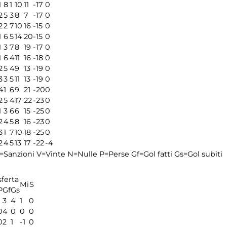
1
8
1
10
11
-17
0
2
5
3
8
7
-17
0
2
2
7
10
16
-15
0
1
6
5
14
20
-15
0
1
3
7
8
19
-17
0
1
6
4
11
16
-18
0
2
5
4
9
13
-19
0
3
3
5
11
13
-19
0
4
1
6
9
21
-20
0
2
5
4
17
22
-23
0
1
3
6
6
15
-25
0
2
4
5
8
16
-23
0
3
1
7
10
18
-25
0
2
4
5
13
17
-22
-4
=Sanzioni
V=Vinte
N=Nulle
P=Perse
Gf=Gol fatti
Gs=Gol subiti
sferta
Mi
S
P
Gf
Gs
3
4
1
0
0
4
0
0
0
0
2
1
-1
0