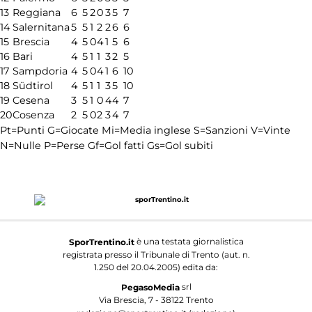
13
Reggiana
6
5
2
0
3
5
7
14
Salernitana
5
5
1
2
2
6
6
15
Brescia
4
5
0
4
1
5
6
16
Bari
4
5
1
1
3
2
5
17
Sampdoria
4
5
0
4
1
6
10
18
Südtirol
4
5
1
1
3
5
10
19
Cesena
3
5
1
0
4
4
7
20
Cosenza
2
5
0
2
3
4
7
Pt=Punti
G=Giocate
Mi=Media inglese
S=Sanzioni
V=Vinte
N=Nulle
P=Perse
Gf=Gol fatti
Gs=Gol subiti
è una testata giornalistica
SporTrentino.it
registrata presso il Tribunale di Trento (aut. n.
1.250 del 20.04.2005) edita da:
srl
PegasoMedia
Via Brescia, 7 - 38122 Trento