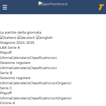
Chi
siamo
Affiliazione
Pubblicità
Le partite della giornata
Stagione 2024-2025
LBA Serie A
Playoff
Ultima
Calendario
Classifica
Incroci
Sessione regolare
Ultima
Calendario
Classifica
Incroci
Serie B
Sessione regolare
Ultima
Calendario
Classifica
Incroci
Organici
Serie C
Playoff
Ultima
Calendario
Classifica
Incroci
Organici
Girone A