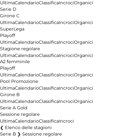
Ultima
Calendario
Classifica
Incroci
Organici
Serie D
Girone C
Ultima
Calendario
Classifica
Incroci
Organici
SuperLega
Playoff
Ultima
Calendario
Classifica
Incroci
Organici
Stagione regolare
Ultima
Calendario
Classifica
Incroci
Organici
A2 femminile
Playoff
Ultima
Calendario
Classifica
Incroci
Organici
Pool Promozione
Ultima
Calendario
Classifica
Incroci
Organici
Girone B
Ultima
Calendario
Classifica
Incroci
Organici
Serie A Gold
Sessione regolare
Ultima
Calendario
Classifica
Incroci
Elenco delle stagioni
Serie B ❯ Sessione regolare