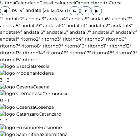
Ultima
Calendario
Classifica
Incroci
Organici
Arbitri
Cerca
19. 19ª andata (26.12.2024)
◀
▶
1ª andata
2ª andata
3ª andata
4ª andata
5ª andata
6ª andata
7ª
andata
8ª andata
9ª andata
10ª andata
11ª andata
12ª andata
13ª
andata
14ª andata
15ª andata
16ª andata
17ª andata
18ª andata
19ª
andata
1ª ritorno
2ª ritorno
3ª ritorno
4ª ritorno
5ª ritorno
6ª
ritorno
7ª ritorno
8ª ritorno
9ª ritorno
10ª ritorno
11ª ritorno
12ª
ritorno
13ª ritorno
14ª ritorno
16ª ritorno
17ª ritorno
18ª ritorno
19ª
ritorno
15ª ritorno
Brescia
Modena
-
3
3
Cesena
Cremonese
-
0
1
Cosenza
Catanzaro
-
1
1
Frosinone
Salernitana