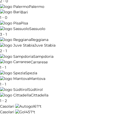
-
2
0
Palermo
Bari
-
1
0
Pisa
Sassuolo
-
3
1
Reggiana
Juve Stabia
-
2
1
Sampdoria
Carrarese
-
1
1
Spezia
Mantova
-
1
1
Südtirol
Cittadella
-
1
2
6'
1°t
Casolari
45'
1°t
Casolari