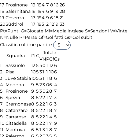
17
Frosinone
19
19
4
7
8
16
26
18
Salernitana
18
19
4
6
9
19
28
19
Cosenza
17
19
4
9
6
18
21
20
Südtirol
17
19
5
2
12
19
33
Pt=Punti
G=Giocate
Mi=Media inglese
S=Sanzioni
V=Vinte
N=Nulle
P=Perse
Gf=Gol fatti
Gs=Gol subiti
Classifica ultime partite
Totale
Squadra
Pt
G
V
N
P
Gf
Gs
1
Sassuolo
12
5
4
0
1
12
6
2
Pisa
10
5
3
1
1
10
6
3
Juve Stabia
10
5
3
1
1
8
6
4
Modena
9
5
2
3
0
6
4
5
Frosinone
9
5
3
0
2
8
7
6
Spezia
8
5
2
2
1
7
3
7
Cremonese
8
5
2
2
1
6
3
8
Catanzaro
8
5
2
2
1
8
7
9
Carrarese
8
5
2
2
1
4
5
10
Cittadella
8
5
2
2
1
7
9
11
Mantova
6
5
1
3
1
8
7
12
Palermo
6
5
2
0
3
5
5