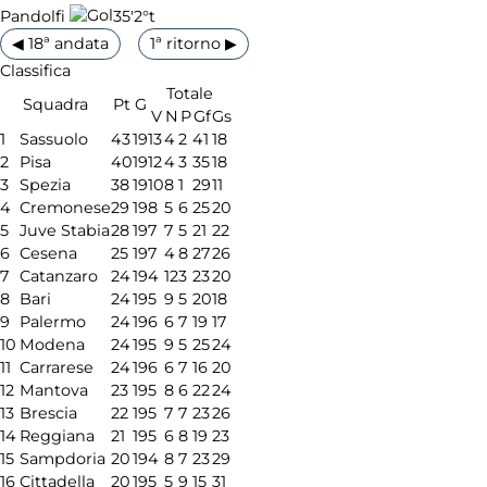
35'
2°t
Pandolfi
◀ 18ª andata
1ª ritorno ▶
Classifica
Totale
Squadra
Pt
G
V
N
P
Gf
Gs
1
Sassuolo
43
19
13
4
2
41
18
2
Pisa
40
19
12
4
3
35
18
3
Spezia
38
19
10
8
1
29
11
4
Cremonese
29
19
8
5
6
25
20
5
Juve Stabia
28
19
7
7
5
21
22
6
Cesena
25
19
7
4
8
27
26
7
Catanzaro
24
19
4
12
3
23
20
8
Bari
24
19
5
9
5
20
18
9
Palermo
24
19
6
6
7
19
17
10
Modena
24
19
5
9
5
25
24
11
Carrarese
24
19
6
6
7
16
20
12
Mantova
23
19
5
8
6
22
24
13
Brescia
22
19
5
7
7
23
26
14
Reggiana
21
19
5
6
8
19
23
15
Sampdoria
20
19
4
8
7
23
29
16
Cittadella
20
19
5
5
9
15
31