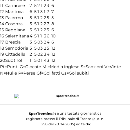
11
Carrarese
7
5
2
1
2
3
6
12
Mantova
6
5
1
3
1
7
7
13
Palermo
5
5
1
2
2
5
5
14
Cosenza
5
5
1
2
2
7
8
15
Reggiana
5
5
1
2
2
5
6
16
Salernitana
4
5
1
1
3
6
10
17
Brescia
3
5
0
3
2
4
6
18
Sampdoria
3
5
0
3
2
5
12
19
Cittadella
2
5
0
2
3
4
12
20
Südtirol
1
5
0
1
4
3
12
Pt=Punti
G=Giocate
Mi=Media inglese
S=Sanzioni
V=Vinte
N=Nulle
P=Perse
Gf=Gol fatti
Gs=Gol subiti
è una testata giornalistica
SporTrentino.it
registrata presso il Tribunale di Trento (aut. n.
1.250 del 20.04.2005) edita da: