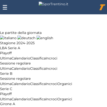
Chi
siamo
Affiliazione
Pubblicità
Le partite della giornata
Stagione 2024-2025
LBA Serie A
Playoff
Ultima
Calendario
Classifica
Incroci
Sessione regolare
Ultima
Calendario
Classifica
Incroci
Serie B
Sessione regolare
Ultima
Calendario
Classifica
Incroci
Organici
Serie C
Playoff
Ultima
Calendario
Classifica
Incroci
Organici
Girone A