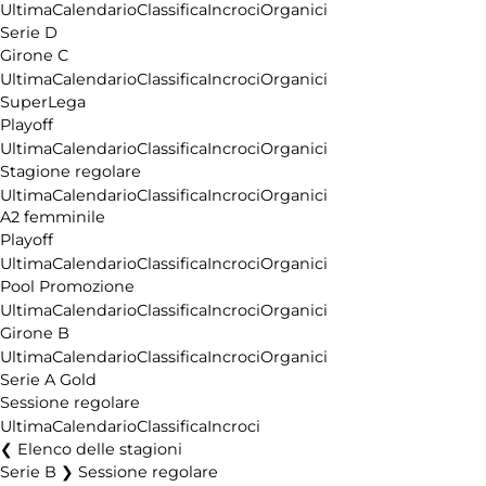
Ultima
Calendario
Classifica
Incroci
Organici
Serie D
Girone C
Ultima
Calendario
Classifica
Incroci
Organici
SuperLega
Playoff
Ultima
Calendario
Classifica
Incroci
Organici
Stagione regolare
Ultima
Calendario
Classifica
Incroci
Organici
A2 femminile
Playoff
Ultima
Calendario
Classifica
Incroci
Organici
Pool Promozione
Ultima
Calendario
Classifica
Incroci
Organici
Girone B
Ultima
Calendario
Classifica
Incroci
Organici
Serie A Gold
Sessione regolare
Ultima
Calendario
Classifica
Incroci
Elenco delle stagioni
Serie B ❯ Sessione regolare