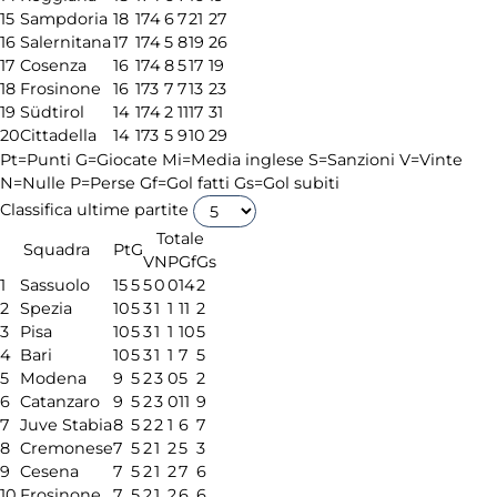
15
Sampdoria
18
17
4
6
7
21
27
16
Salernitana
17
17
4
5
8
19
26
17
Cosenza
16
17
4
8
5
17
19
18
Frosinone
16
17
3
7
7
13
23
19
Südtirol
14
17
4
2
11
17
31
20
Cittadella
14
17
3
5
9
10
29
Pt=Punti
G=Giocate
Mi=Media inglese
S=Sanzioni
V=Vinte
N=Nulle
P=Perse
Gf=Gol fatti
Gs=Gol subiti
Classifica ultime partite
Totale
Squadra
Pt
G
V
N
P
Gf
Gs
1
Sassuolo
15
5
5
0
0
14
2
2
Spezia
10
5
3
1
1
11
2
3
Pisa
10
5
3
1
1
10
5
4
Bari
10
5
3
1
1
7
5
5
Modena
9
5
2
3
0
5
2
6
Catanzaro
9
5
2
3
0
11
9
7
Juve Stabia
8
5
2
2
1
6
7
8
Cremonese
7
5
2
1
2
5
3
9
Cesena
7
5
2
1
2
7
6
10
Frosinone
7
5
2
1
2
6
6