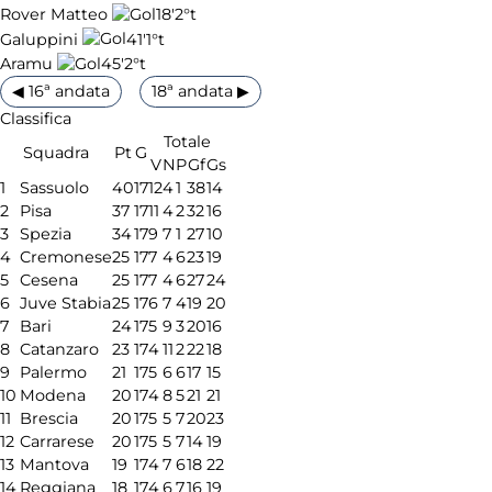
18'
2°t
Rover Matteo
41'
1°t
Galuppini
45'
2°t
Aramu
◀ 16ª andata
18ª andata ▶
Classifica
Totale
Squadra
Pt
G
V
N
P
Gf
Gs
1
Sassuolo
40
17
12
4
1
38
14
2
Pisa
37
17
11
4
2
32
16
3
Spezia
34
17
9
7
1
27
10
4
Cremonese
25
17
7
4
6
23
19
5
Cesena
25
17
7
4
6
27
24
6
Juve Stabia
25
17
6
7
4
19
20
7
Bari
24
17
5
9
3
20
16
8
Catanzaro
23
17
4
11
2
22
18
9
Palermo
21
17
5
6
6
17
15
10
Modena
20
17
4
8
5
21
21
11
Brescia
20
17
5
5
7
20
23
12
Carrarese
20
17
5
5
7
14
19
13
Mantova
19
17
4
7
6
18
22
14
Reggiana
18
17
4
6
7
16
19