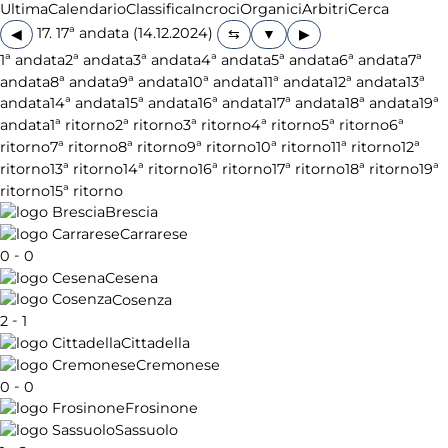
Ultima
Calendario
Classifica
Incroci
Organici
Arbitri
Cerca
17. 17ª andata (14.12.2024)
◀
▶
1ª andata
2ª andata
3ª andata
4ª andata
5ª andata
6ª andata
7ª
andata
8ª andata
9ª andata
10ª andata
11ª andata
12ª andata
13ª
andata
14ª andata
15ª andata
16ª andata
17ª andata
18ª andata
19ª
andata
1ª ritorno
2ª ritorno
3ª ritorno
4ª ritorno
5ª ritorno
6ª
ritorno
7ª ritorno
8ª ritorno
9ª ritorno
10ª ritorno
11ª ritorno
12ª
ritorno
13ª ritorno
14ª ritorno
16ª ritorno
17ª ritorno
18ª ritorno
19ª
ritorno
15ª ritorno
Brescia
Carrarese
-
0
0
Cesena
Cosenza
-
2
1
Cittadella
Cremonese
-
0
0
Frosinone
Sassuolo