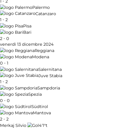
-
1
2
Palermo
Catanzaro
-
1
2
Pisa
Bari
-
2
0
venerdì 13 dicembre 2024
Reggiana
Modena
-
0
1
Salernitana
Juve Stabia
-
1
2
Sampdoria
Spezia
-
0
0
Südtirol
Mantova
-
2
2
4'
1°t
Merkaj Silvio