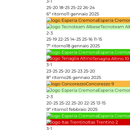
-
3
1
-
-
-
-
25
20
18
25
25
22
26
24
6ª ritorno
11 gennaio 2025
Esperia Cremo
Tecnoteam Al
-
2
3
-
-
-
-
-
25
19
22
25
14
25
25
16
11
15
7ª ritorno
18 gennaio 2025
Esperia Cremo
Tenaglia Altino
10
-
3
1
-
-
-
-
23
25
25
20
25
23
25
20
8ª ritorno
26 gennaio 2025
Concorezzo
9
Esperia Cremo
-
2
3
-
-
-
-
-
20
25
25
22
25
20
22
25
13
15
9ª ritorno
1 febbraio 2025
Esperia Cremo
Itas Trentino
2
-
3
1