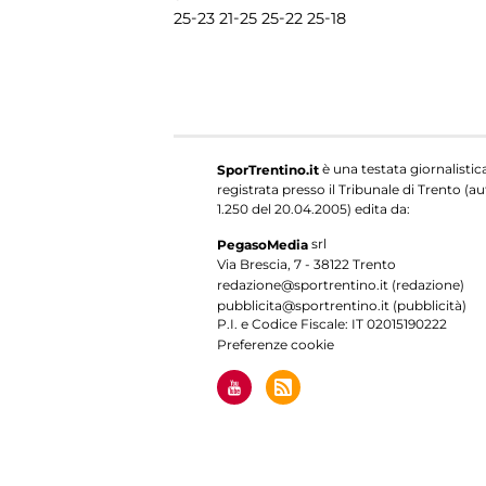
-
-
-
-
25
23
21
25
25
22
25
18
è una testata giornalistic
SporTrentino.it
registrata presso il Tribunale di Trento (aut
1.250 del 20.04.2005) edita da:
srl
PegasoMedia
Via Brescia, 7 - 38122 Trento
redazione@sportrentino.it (redazione)
pubblicita@sportrentino.it (pubblicità)
P.I. e Codice Fiscale: IT 02015190222
Preferenze cookie