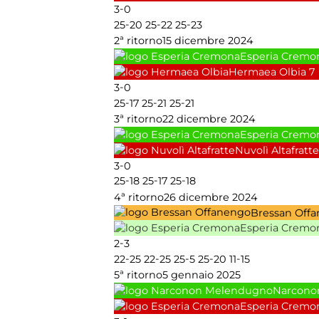
-
3
0
-
-
-
25
20
25
22
25
23
2ª ritorno
15 dicembre 2024
Esperia Cremo
Hermaea Olbia
7
-
3
0
-
-
-
25
17
25
21
25
21
3ª ritorno
22 dicembre 2024
Esperia Cremo
Nuvolì Altafratte
-
3
0
-
-
-
25
18
25
17
25
18
4ª ritorno
26 dicembre 2024
Bressan Off
Esperia Cremo
-
2
3
-
-
-
-
-
22
25
22
25
25
5
25
20
11
15
5ª ritorno
5 gennaio 2025
Narcono
Esperia Cremo