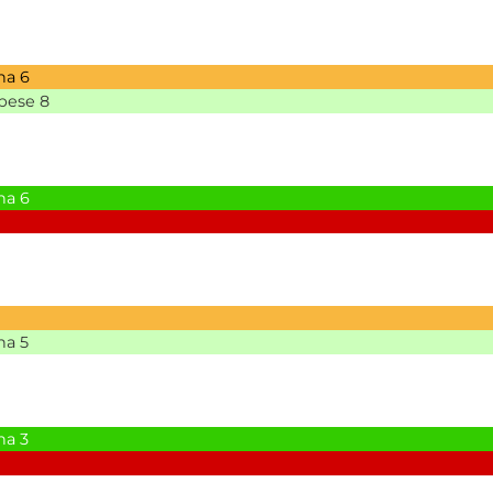
na
6
bese
8
na
6
na
5
na
3