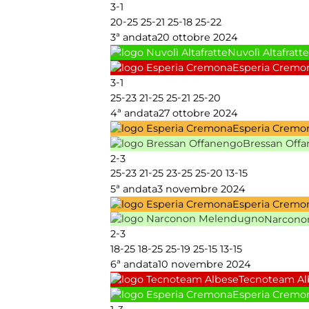
-
3
1
-
-
-
-
20
25
25
21
25
18
25
22
3ª andata
20 ottobre 2024
Nuvolì Altafratte
Esperia Cremo
-
3
1
-
-
-
-
25
23
21
25
25
21
25
20
4ª andata
27 ottobre 2024
Esperia Cremo
Bressan Off
-
2
3
-
-
-
-
-
25
23
21
25
23
25
25
20
13
15
5ª andata
3 novembre 2024
Esperia Cremo
Narcono
-
2
3
-
-
-
-
-
18
25
18
25
25
19
25
15
13
15
6ª andata
10 novembre 2024
Tecnoteam Al
Esperia Cremo