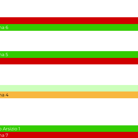
na
6
na
5
na
4
 Arsizio
1
na
7