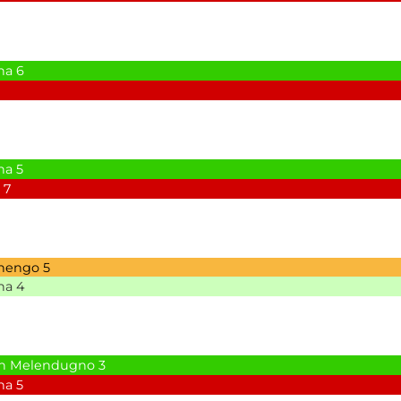
na
6
na
5
7
anengo
5
na
4
n Melendugno
3
na
5