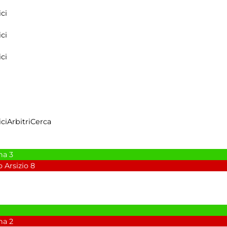
ci
ci
ci
ci
Arbitri
Cerca
na
3
 Arsizio
8
na
2