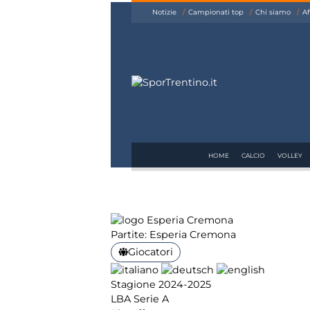
siamo
Notizie
Campionati top
Chi siamo
Af
Affiliazione
Pubblicità
HOME
CALCIO
VOLLEY
Partite: Esperia Cremona
Giocatori
Stagione 2024-2025
LBA Serie A