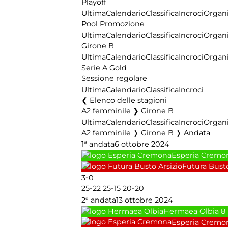
Playoff
Ultima
Calendario
Classifica
Incroci
Organi
Pool Promozione
Ultima
Calendario
Classifica
Incroci
Organi
Girone B
Ultima
Calendario
Classifica
Incroci
Organi
Serie A Gold
Sessione regolare
Ultima
Calendario
Classifica
Incroci
Elenco delle stagioni
A2 femminile ❯ Girone B
Ultima
Calendario
Classifica
Incroci
Organi
A2 femminile ❭ Girone B ❭ Andata
1ª andata
6 ottobre 2024
Esperia Cremo
Futura Busto
-
3
0
-
-
-
25
22
25
15
20
20
2ª andata
13 ottobre 2024
Hermaea Olbia
8
Esperia Cremo