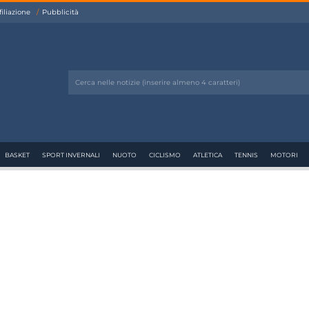
filiazione
Pubblicità
BASKET
SPORT INVERNALI
NUOTO
CICLISMO
ATLETICA
TENNIS
MOTORI