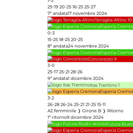
-
1
3
-
-
-
-
25
19
20
25
16
25
25
27
7ª andata
17 novembre 2024
Tenaglia Altino
10
Esperia Cremo
-
0
3
-
-
-
15
25
18
25
20
25
8ª andata
24 novembre 2024
Esperia Cremo
Concorezzo
9
-
3
0
-
-
-
25
17
25
21
28
26
9ª andata
1 dicembre 2024
Itas Trentino
1
Esperia Cremo
-
3
2
-
-
-
-
-
26
28
26
24
25
21
21
25
15
11
A2 femminile ❭ Girone B ❭ Ritorno
1ª ritorno
9 dicembre 2024
Futura Busto
Esperia Cremo