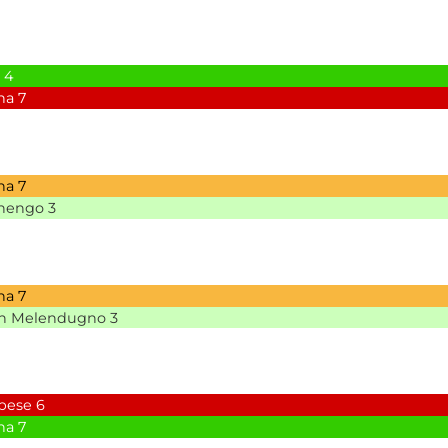
4
na
7
na
7
anengo
3
na
7
n Melendugno
3
bese
6
na
7