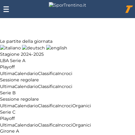
Chi
siamo
Affiliazione
Pubblicità
Le partite della giornata
Stagione 2024-2025
LBA Serie A
Playoff
Ultima
Calendario
Classifica
Incroci
Sessione regolare
Ultima
Calendario
Classifica
Incroci
Serie B
Sessione regolare
Ultima
Calendario
Classifica
Incroci
Organici
Serie C
Playoff
Ultima
Calendario
Classifica
Incroci
Organici
Girone A