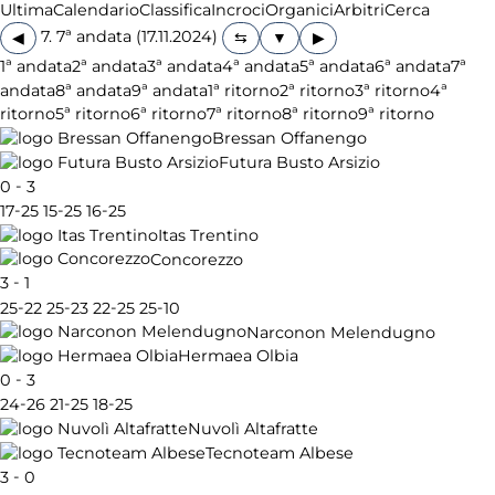
Ultima
Calendario
Classifica
Incroci
Organici
Arbitri
Cerca
7. 7ª andata (17.11.2024)
◀
▶
1ª andata
2ª andata
3ª andata
4ª andata
5ª andata
6ª andata
7ª
andata
8ª andata
9ª andata
1ª ritorno
2ª ritorno
3ª ritorno
4ª
ritorno
5ª ritorno
6ª ritorno
7ª ritorno
8ª ritorno
9ª ritorno
Bressan Offanengo
Futura Busto Arsizio
-
0
3
-
-
-
17
25
15
25
16
25
Itas Trentino
Concorezzo
-
3
1
-
-
-
-
25
22
25
23
22
25
25
10
Narconon Melendugno
Hermaea Olbia
-
0
3
-
-
-
24
26
21
25
18
25
Nuvolì Altafratte
Tecnoteam Albese
-
3
0