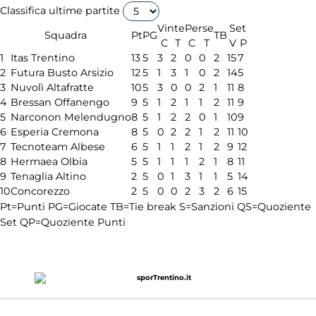
Classifica ultime partite
Vinte
Perse
Set
Squadra
Pt
PG
TB
C
T
C
T
V
P
1
Itas Trentino
13
5
3
2
0
0
2
15
7
2
Futura Busto Arsizio
12
5
1
3
1
0
2
14
5
3
Nuvolì Altafratte
10
5
3
0
0
2
1
11
8
4
Bressan Offanengo
9
5
1
2
1
1
2
11
9
5
Narconon Melendugno
8
5
1
2
2
0
1
10
9
6
Esperia Cremona
8
5
0
2
2
1
2
11
10
7
Tecnoteam Albese
6
5
1
1
2
1
2
9
12
8
Hermaea Olbia
5
5
1
1
1
2
1
8
11
9
Tenaglia Altino
2
5
0
1
3
1
1
5
14
10
Concorezzo
2
5
0
0
2
3
2
6
15
Pt=Punti
PG=Giocate
TB=Tie break
S=Sanzioni
QS=Quoziente
Set
QP=Quoziente Punti