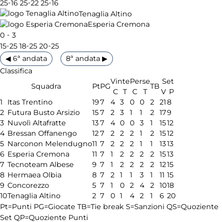
-
-
-
25
16
25
22
25
16
Tenaglia Altino
Esperia Cremona
-
0
3
-
-
-
15
25
18
25
20
25
◀ 6ª andata
8ª andata ▶
Classifica
Vinte
Perse
Set
Squadra
Pt
PG
TB
C
T
C
T
V
P
1
Itas Trentino
19
7
4
3
0
0
2
21
8
2
Futura Busto Arsizio
15
7
2
3
1
1
2
17
9
3
Nuvolì Altafratte
13
7
4
0
0
3
1
15
12
4
Bressan Offanengo
12
7
2
2
2
1
2
15
12
5
Narconon Melendugno
11
7
2
2
2
1
1
13
13
6
Esperia Cremona
11
7
1
2
2
2
2
15
13
7
Tecnoteam Albese
9
7
1
2
2
2
2
12
15
8
Hermaea Olbia
8
7
2
1
1
3
1
11
15
9
Concorezzo
5
7
1
0
2
4
2
10
18
10
Tenaglia Altino
2
7
0
1
4
2
1
6
20
Pt=Punti
PG=Giocate
TB=Tie break
S=Sanzioni
QS=Quoziente
Set
QP=Quoziente Punti