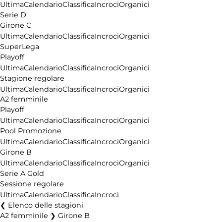
Ultima
Calendario
Classifica
Incroci
Organici
Serie D
Girone C
Ultima
Calendario
Classifica
Incroci
Organici
SuperLega
Playoff
Ultima
Calendario
Classifica
Incroci
Organici
Stagione regolare
Ultima
Calendario
Classifica
Incroci
Organici
A2 femminile
Playoff
Ultima
Calendario
Classifica
Incroci
Organici
Pool Promozione
Ultima
Calendario
Classifica
Incroci
Organici
Girone B
Ultima
Calendario
Classifica
Incroci
Organici
Serie A Gold
Sessione regolare
Ultima
Calendario
Classifica
Incroci
Elenco delle stagioni
A2 femminile ❯ Girone B