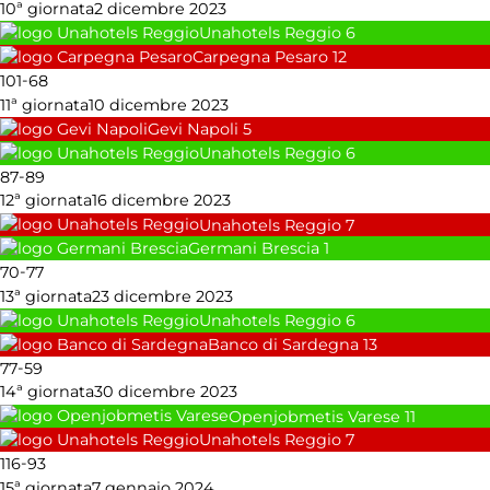
10ª giornata
2 dicembre 2023
Unahotels Reggio
6
Carpegna Pesaro
12
-
101
68
11ª giornata
10 dicembre 2023
Gevi Napoli
5
Unahotels Reggio
6
-
87
89
12ª giornata
16 dicembre 2023
Unahotels Reggio
7
Germani Brescia
1
-
70
77
13ª giornata
23 dicembre 2023
Unahotels Reggio
6
Banco di Sardegna
13
-
77
59
14ª giornata
30 dicembre 2023
Openjobmetis Varese
11
Unahotels Reggio
7
-
116
93
15ª giornata
7 gennaio 2024