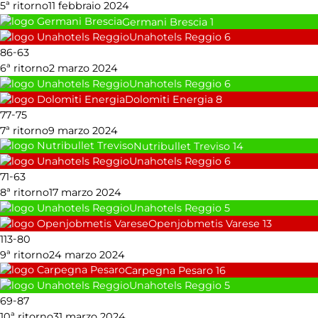
5ª ritorno
11 febbraio 2024
Germani Brescia
1
Unahotels Reggio
6
-
86
63
6ª ritorno
2 marzo 2024
Unahotels Reggio
6
Dolomiti Energia
8
-
77
75
7ª ritorno
9 marzo 2024
Nutribullet Treviso
14
Unahotels Reggio
6
-
71
63
8ª ritorno
17 marzo 2024
Unahotels Reggio
5
Openjobmetis Varese
13
-
113
80
9ª ritorno
24 marzo 2024
Carpegna Pesaro
16
Unahotels Reggio
5
-
69
87
10ª ritorno
31 marzo 2024