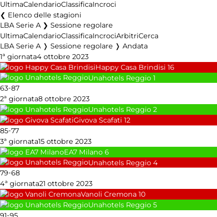
Ultima
Calendario
Classifica
Incroci
Elenco delle stagioni
LBA Serie A ❯ Sessione regolare
Ultima
Calendario
Classifica
Incroci
Arbitri
Cerca
LBA Serie A ❭ Sessione regolare ❭ Andata
1ª giornata
4 ottobre 2023
Happy Casa Brindisi
16
Unahotels Reggio
1
-
63
87
2ª giornata
8 ottobre 2023
Unahotels Reggio
2
Givova Scafati
12
-
85
77
3ª giornata
15 ottobre 2023
EA7 Milano
6
Unahotels Reggio
4
-
79
68
4ª giornata
21 ottobre 2023
Vanoli Cremona
10
Unahotels Reggio
5
-
91
95