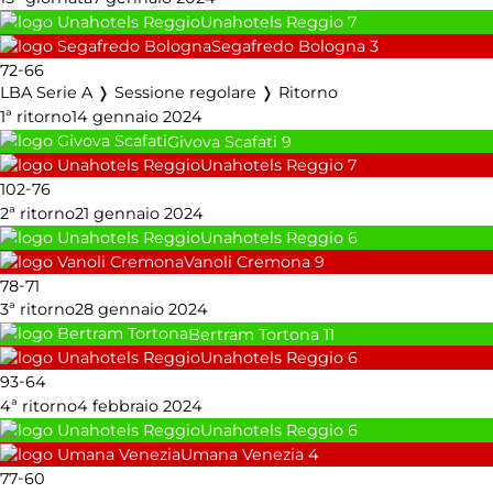
Unahotels Reggio
7
Segafredo Bologna
3
-
72
66
LBA Serie A ❭ Sessione regolare ❭ Ritorno
1ª ritorno
14 gennaio 2024
Givova Scafati
9
Unahotels Reggio
7
-
102
76
2ª ritorno
21 gennaio 2024
Unahotels Reggio
6
Vanoli Cremona
9
-
78
71
3ª ritorno
28 gennaio 2024
Bertram Tortona
11
Unahotels Reggio
6
-
93
64
4ª ritorno
4 febbraio 2024
Unahotels Reggio
6
Umana Venezia
4
-
77
60