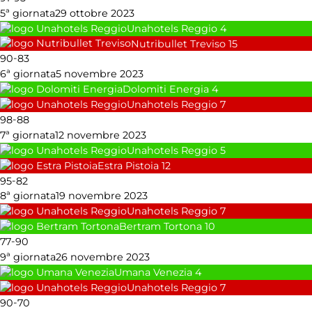
5ª giornata
29 ottobre 2023
Unahotels Reggio
4
Nutribullet Treviso
15
-
90
83
6ª giornata
5 novembre 2023
Dolomiti Energia
4
Unahotels Reggio
7
-
98
88
7ª giornata
12 novembre 2023
Unahotels Reggio
5
Estra Pistoia
12
-
95
82
8ª giornata
19 novembre 2023
Unahotels Reggio
7
Bertram Tortona
10
-
77
90
9ª giornata
26 novembre 2023
Umana Venezia
4
Unahotels Reggio
7
-
90
70