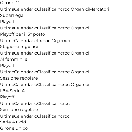
Girone C
Ultima
Calendario
Classifica
Incroci
Organici
Marcatori
SuperLega
Playoff
Ultima
Calendario
Classifica
Incroci
Organici
Playoff per il 3° posto
Ultima
Calendario
Incroci
Organici
Stagione regolare
Ultima
Calendario
Classifica
Incroci
Organici
A1 femminile
Playoff
Ultima
Calendario
Classifica
Incroci
Organici
Sessione regolare
Ultima
Calendario
Classifica
Incroci
Organici
LBA Serie A
Playoff
Ultima
Calendario
Classifica
Incroci
Sessione regolare
Ultima
Calendario
Classifica
Incroci
Serie A Gold
Girone unico