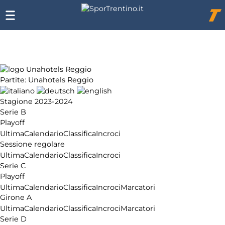
Chi
siamo
Affiliazione
Pubblicità
Partite: Unahotels Reggio
Stagione 2023-2024
Serie B
Playoff
Ultima
Calendario
Classifica
Incroci
Sessione regolare
Ultima
Calendario
Classifica
Incroci
Serie C
Playoff
Ultima
Calendario
Classifica
Incroci
Marcatori
Girone A
Ultima
Calendario
Classifica
Incroci
Marcatori
Serie D