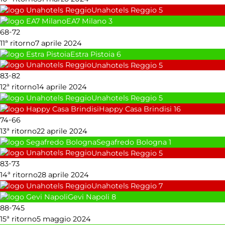
Unahotels Reggio
5
EA7 Milano
3
-
68
72
11ª ritorno
7 aprile 2024
Estra Pistoia
6
Unahotels Reggio
5
-
83
82
12ª ritorno
14 aprile 2024
Unahotels Reggio
5
Happy Casa Brindisi
16
-
74
66
13ª ritorno
22 aprile 2024
Segafredo Bologna
1
Unahotels Reggio
5
-
83
73
14ª ritorno
28 aprile 2024
Unahotels Reggio
7
Gevi Napoli
8
-
88
745
15ª ritorno
5 maggio 2024